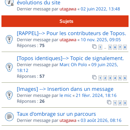
évolutions du site
Dernier message par
utagawa
«
02 juin 2022, 13:48
Sujets
[RAPPEL]--> Pour les contributeurs de Topos.
Dernier message par
utagawa
«
10 nov. 2025, 09:05
Réponses :
75
1
5
6
7
8
…
[Topos identiques]--> Topic de signalement.
Dernier message par
Marc Oh Polo
«
09 juin 2025,
18:12
Réponses :
57
1
2
3
4
5
6
[Images] --> Insertion dans un message
Dernier message par
le mic
«
21 févr. 2024, 18:16
Réponses :
26
1
2
3
Taux d'ombrage sur un parcours
Dernier message par
utagawa
«
03 août 2026, 08:16