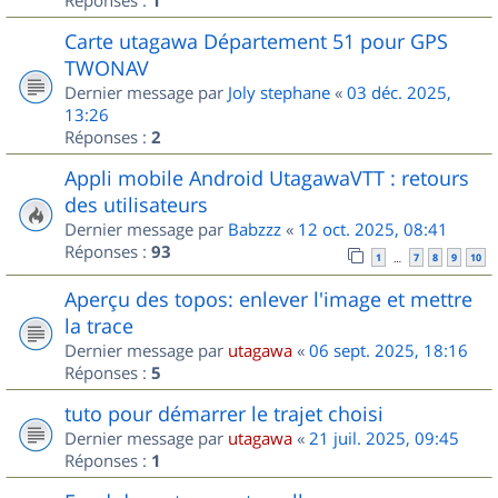
1
Carte utagawa Département 51 pour GPS
TWONAV
Dernier message par
Joly stephane
«
03 déc. 2025,
13:26
Réponses :
2
Appli mobile Android UtagawaVTT : retours
des utilisateurs
Dernier message par
Babzzz
«
12 oct. 2025, 08:41
Réponses :
93
1
7
8
9
10
…
Aperçu des topos: enlever l'image et mettre
la trace
Dernier message par
utagawa
«
06 sept. 2025, 18:16
Réponses :
5
tuto pour démarrer le trajet choisi
Dernier message par
utagawa
«
21 juil. 2025, 09:45
Réponses :
1