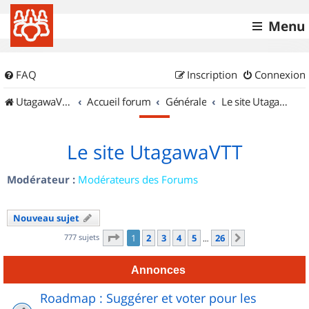
Menu
FAQ
Inscription
Connexion
UtagawaVTT (Randos VTT et VTTAE avec traces GPS)
Accueil forum
Générale
Le site UtagawaVTT
Le site UtagawaVTT
Modérateur :
Modérateurs des Forums
Nouveau sujet
Page
1
sur
26
777 sujets
1
2
3
4
5
26
Suivant
…
Annonces
Roadmap : Suggérer et voter pour les