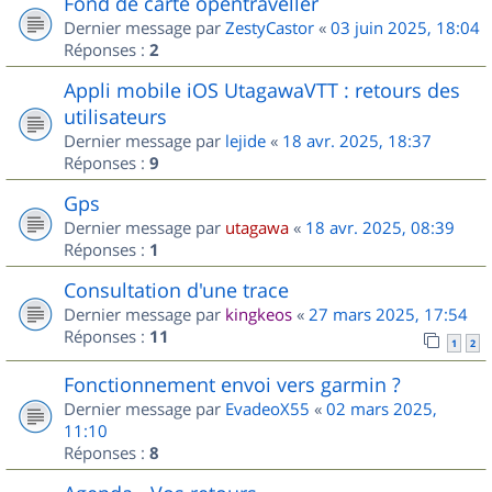
Fond de carte opentraveller
Dernier message par
ZestyCastor
«
03 juin 2025, 18:04
Réponses :
2
Appli mobile iOS UtagawaVTT : retours des
utilisateurs
Dernier message par
lejide
«
18 avr. 2025, 18:37
Réponses :
9
Gps
Dernier message par
utagawa
«
18 avr. 2025, 08:39
Réponses :
1
Consultation d'une trace
Dernier message par
kingkeos
«
27 mars 2025, 17:54
Réponses :
11
1
2
Fonctionnement envoi vers garmin ?
Dernier message par
EvadeoX55
«
02 mars 2025,
11:10
Réponses :
8