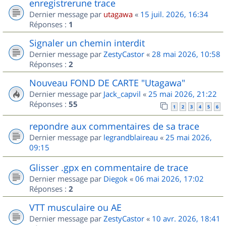
enregistrerune trace
Dernier message par
utagawa
«
15 juil. 2026, 16:34
Réponses :
1
Signaler un chemin interdit
Dernier message par
ZestyCastor
«
28 mai 2026, 10:58
Réponses :
2
Nouveau FOND DE CARTE "Utagawa"
Dernier message par
Jack_capvil
«
25 mai 2026, 21:22
Réponses :
55
1
2
3
4
5
6
repondre aux commentaires de sa trace
Dernier message par
legrandblaireau
«
25 mai 2026,
09:15
Glisser .gpx en commentaire de trace
Dernier message par
Diegok
«
06 mai 2026, 17:02
Réponses :
2
VTT musculaire ou AE
Dernier message par
ZestyCastor
«
10 avr. 2026, 18:41