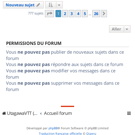
Nouveau sujet
Page
1
sur
26
777 sujets
1
2
3
4
5
26
Suivant
…
Aller
PERMISSIONS DU FORUM
Vous
ne pouvez pas
publier de nouveaux sujets dans ce
forum
Vous
ne pouvez pas
répondre aux sujets dans ce forum
Vous
ne pouvez pas
modifier vos messages dans ce
forum
Vous
ne pouvez pas
supprimer vos messages dans ce
forum
UtagawaVTT (Randos VTT et VTTAE avec traces GPS)
Accueil forum
Développé par
phpBB
® Forum Software © phpBB Limited
Traduction française officielle
©
Qiaeru