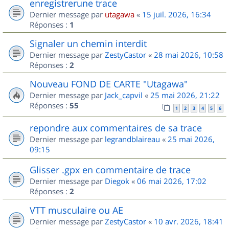
enregistrerune trace
Dernier message par
utagawa
«
15 juil. 2026, 16:34
Réponses :
1
Signaler un chemin interdit
Dernier message par
ZestyCastor
«
28 mai 2026, 10:58
Réponses :
2
Nouveau FOND DE CARTE "Utagawa"
Dernier message par
Jack_capvil
«
25 mai 2026, 21:22
Réponses :
55
1
2
3
4
5
6
repondre aux commentaires de sa trace
Dernier message par
legrandblaireau
«
25 mai 2026,
09:15
Glisser .gpx en commentaire de trace
Dernier message par
Diegok
«
06 mai 2026, 17:02
Réponses :
2
VTT musculaire ou AE
Dernier message par
ZestyCastor
«
10 avr. 2026, 18:41