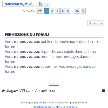
Nouveau sujet
Page
1
sur
26
777 sujets
1
2
3
4
5
26
Suivant
…
Aller
PERMISSIONS DU FORUM
Vous
ne pouvez pas
publier de nouveaux sujets dans ce
forum
Vous
ne pouvez pas
répondre aux sujets dans ce forum
Vous
ne pouvez pas
modifier vos messages dans ce
forum
Vous
ne pouvez pas
supprimer vos messages dans ce
forum
UtagawaVTT (Randos VTT et VTTAE avec traces GPS)
Accueil forum
Développé par
phpBB
® Forum Software © phpBB Limited
Traduction française officielle
©
Qiaeru