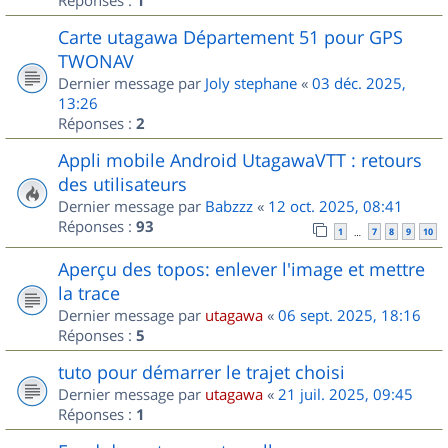
1
Carte utagawa Département 51 pour GPS
TWONAV
Dernier message par
Joly stephane
«
03 déc. 2025,
13:26
Réponses :
2
Appli mobile Android UtagawaVTT : retours
des utilisateurs
Dernier message par
Babzzz
«
12 oct. 2025, 08:41
Réponses :
93
1
7
8
9
10
…
Aperçu des topos: enlever l'image et mettre
la trace
Dernier message par
utagawa
«
06 sept. 2025, 18:16
Réponses :
5
tuto pour démarrer le trajet choisi
Dernier message par
utagawa
«
21 juil. 2025, 09:45
Réponses :
1