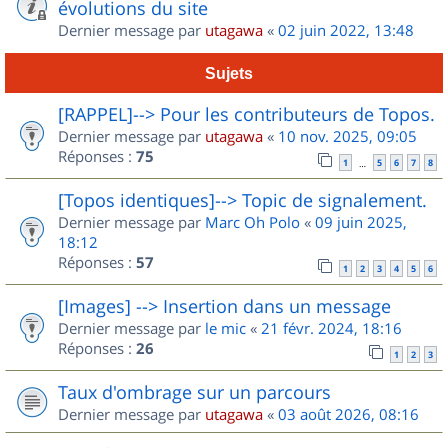
évolutions du site
Dernier message par
utagawa
«
02 juin 2022, 13:48
Sujets
[RAPPEL]--> Pour les contributeurs de Topos.
Dernier message par
utagawa
«
10 nov. 2025, 09:05
Réponses :
75
1
5
6
7
8
…
[Topos identiques]--> Topic de signalement.
Dernier message par
Marc Oh Polo
«
09 juin 2025,
18:12
Réponses :
57
1
2
3
4
5
6
[Images] --> Insertion dans un message
Dernier message par
le mic
«
21 févr. 2024, 18:16
Réponses :
26
1
2
3
Taux d'ombrage sur un parcours
Dernier message par
utagawa
«
03 août 2026, 08:16