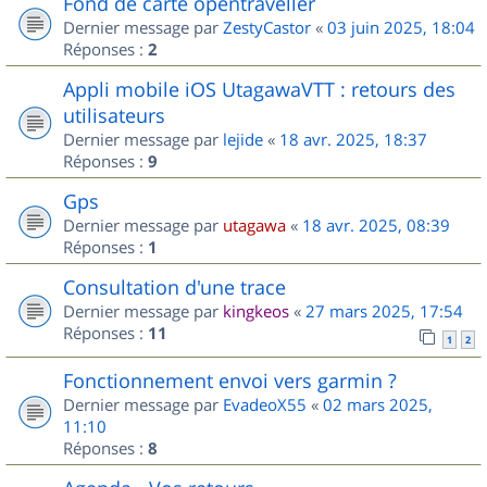
Fond de carte opentraveller
Dernier message par
ZestyCastor
«
03 juin 2025, 18:04
Réponses :
2
Appli mobile iOS UtagawaVTT : retours des
utilisateurs
Dernier message par
lejide
«
18 avr. 2025, 18:37
Réponses :
9
Gps
Dernier message par
utagawa
«
18 avr. 2025, 08:39
Réponses :
1
Consultation d'une trace
Dernier message par
kingkeos
«
27 mars 2025, 17:54
Réponses :
11
1
2
Fonctionnement envoi vers garmin ?
Dernier message par
EvadeoX55
«
02 mars 2025,
11:10
Réponses :
8