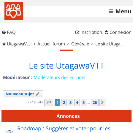
Menu
FAQ
Inscription
Connexion
UtagawaVTT (Randos VTT et VTTAE avec traces GPS)
Accueil forum
Générale
Le site UtagawaVTT
Le site UtagawaVTT
Modérateur :
Modérateurs des Forums
Nouveau sujet
Page
1
sur
26
777 sujets
1
2
3
4
5
26
Suivant
…
Annonces
Roadmap : Suggérer et voter pour les