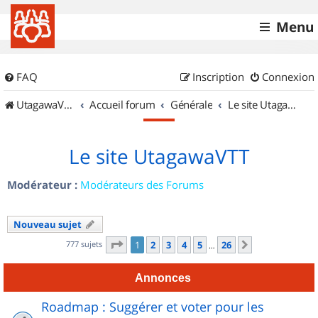
Menu
FAQ
Inscription
Connexion
UtagawaVTT (Randos VTT et VTTAE avec traces GPS)
Accueil forum
Générale
Le site UtagawaVTT
Le site UtagawaVTT
Modérateur :
Modérateurs des Forums
Nouveau sujet
Page
1
sur
26
777 sujets
1
2
3
4
5
26
Suivant
…
Annonces
Roadmap : Suggérer et voter pour les