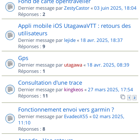
Fond de carte opentraveller
Dernier message par
ZestyCastor
«
03 juin 2025, 18:04
Réponses :
2
Appli mobile iOS UtagawaVTT : retours des
utilisateurs
Dernier message par
lejide
«
18 avr. 2025, 18:37
Réponses :
9
Gps
Dernier message par
utagawa
«
18 avr. 2025, 08:39
Réponses :
1
Consultation d'une trace
Dernier message par
kingkeos
«
27 mars 2025, 17:54
Réponses :
11
1
2
Fonctionnement envoi vers garmin ?
Dernier message par
EvadeoX55
«
02 mars 2025,
11:10
Réponses :
8