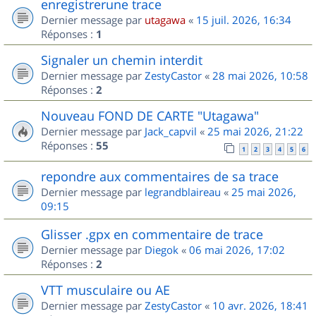
enregistrerune trace
Dernier message par
utagawa
«
15 juil. 2026, 16:34
Réponses :
1
Signaler un chemin interdit
Dernier message par
ZestyCastor
«
28 mai 2026, 10:58
Réponses :
2
Nouveau FOND DE CARTE "Utagawa"
Dernier message par
Jack_capvil
«
25 mai 2026, 21:22
Réponses :
55
1
2
3
4
5
6
repondre aux commentaires de sa trace
Dernier message par
legrandblaireau
«
25 mai 2026,
09:15
Glisser .gpx en commentaire de trace
Dernier message par
Diegok
«
06 mai 2026, 17:02
Réponses :
2
VTT musculaire ou AE
Dernier message par
ZestyCastor
«
10 avr. 2026, 18:41