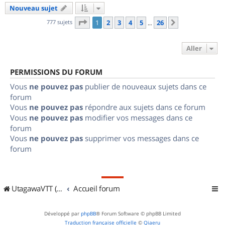
Nouveau sujet
Page
1
sur
26
777 sujets
1
2
3
4
5
26
Suivant
…
Aller
PERMISSIONS DU FORUM
Vous
ne pouvez pas
publier de nouveaux sujets dans ce
forum
Vous
ne pouvez pas
répondre aux sujets dans ce forum
Vous
ne pouvez pas
modifier vos messages dans ce
forum
Vous
ne pouvez pas
supprimer vos messages dans ce
forum
UtagawaVTT (Randos VTT et VTTAE avec traces GPS)
Accueil forum
Développé par
phpBB
® Forum Software © phpBB Limited
Traduction française officielle
©
Qiaeru