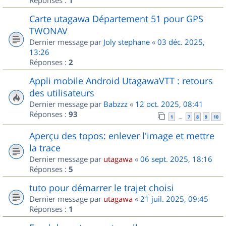
1
Carte utagawa Département 51 pour GPS
TWONAV
Dernier message par
Joly stephane
«
03 déc. 2025,
13:26
Réponses :
2
Appli mobile Android UtagawaVTT : retours
des utilisateurs
Dernier message par
Babzzz
«
12 oct. 2025, 08:41
Réponses :
93
1
7
8
9
10
…
Aperçu des topos: enlever l'image et mettre
la trace
Dernier message par
utagawa
«
06 sept. 2025, 18:16
Réponses :
5
tuto pour démarrer le trajet choisi
Dernier message par
utagawa
«
21 juil. 2025, 09:45
Réponses :
1