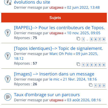
évolutions du site
Dernier message par
utagawa
«
02 juin 2022, 13:48
Sujets
[RAPPEL]--> Pour les contributeurs de Topos.
Dernier message par
utagawa
«
10 nov. 2025, 09:05
Réponses :
75
1
5
6
7
8
…
[Topos identiques]--> Topic de signalement.
Dernier message par
Marc Oh Polo
«
09 juin 2025,
18:12
Réponses :
57
1
2
3
4
5
6
[Images] --> Insertion dans un message
Dernier message par
le mic
«
21 févr. 2024, 18:16
Réponses :
26
1
2
3
Taux d'ombrage sur un parcours
Dernier message par
utagawa
«
03 août 2026, 08:16