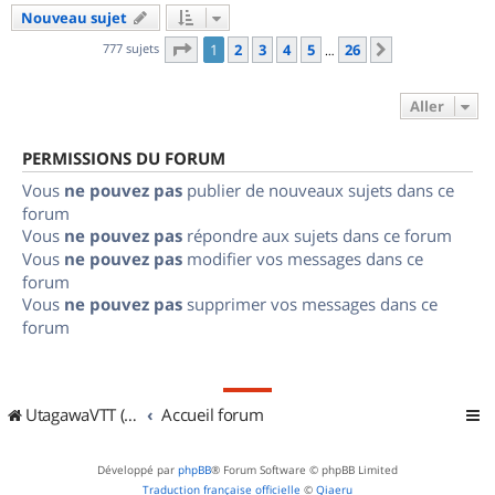
Nouveau sujet
Page
1
sur
26
777 sujets
1
2
3
4
5
26
Suivant
…
Aller
PERMISSIONS DU FORUM
Vous
ne pouvez pas
publier de nouveaux sujets dans ce
forum
Vous
ne pouvez pas
répondre aux sujets dans ce forum
Vous
ne pouvez pas
modifier vos messages dans ce
forum
Vous
ne pouvez pas
supprimer vos messages dans ce
forum
UtagawaVTT (Randos VTT et VTTAE avec traces GPS)
Accueil forum
Développé par
phpBB
® Forum Software © phpBB Limited
Traduction française officielle
©
Qiaeru