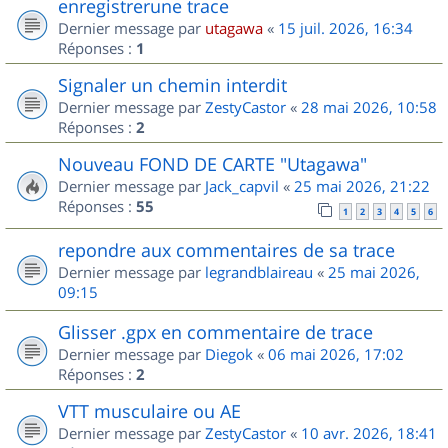
enregistrerune trace
Dernier message par
utagawa
«
15 juil. 2026, 16:34
Réponses :
1
Signaler un chemin interdit
Dernier message par
ZestyCastor
«
28 mai 2026, 10:58
Réponses :
2
Nouveau FOND DE CARTE "Utagawa"
Dernier message par
Jack_capvil
«
25 mai 2026, 21:22
Réponses :
55
1
2
3
4
5
6
repondre aux commentaires de sa trace
Dernier message par
legrandblaireau
«
25 mai 2026,
09:15
Glisser .gpx en commentaire de trace
Dernier message par
Diegok
«
06 mai 2026, 17:02
Réponses :
2
VTT musculaire ou AE
Dernier message par
ZestyCastor
«
10 avr. 2026, 18:41