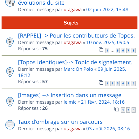
évolutions du site
Dernier message par
utagawa
«
02 juin 2022, 13:48
Sujets
[RAPPEL]--> Pour les contributeurs de Topos.
Dernier message par
utagawa
«
10 nov. 2025, 09:05
Réponses :
75
1
5
6
7
8
…
[Topos identiques]--> Topic de signalement.
Dernier message par
Marc Oh Polo
«
09 juin 2025,
18:12
Réponses :
57
1
2
3
4
5
6
[Images] --> Insertion dans un message
Dernier message par
le mic
«
21 févr. 2024, 18:16
Réponses :
26
1
2
3
Taux d'ombrage sur un parcours
Dernier message par
utagawa
«
03 août 2026, 08:16