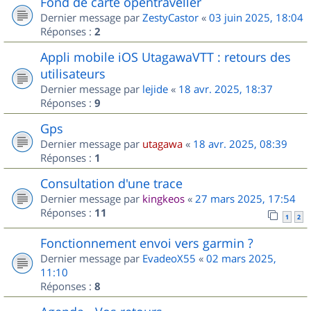
Fond de carte opentraveller
Dernier message par
ZestyCastor
«
03 juin 2025, 18:04
Réponses :
2
Appli mobile iOS UtagawaVTT : retours des
utilisateurs
Dernier message par
lejide
«
18 avr. 2025, 18:37
Réponses :
9
Gps
Dernier message par
utagawa
«
18 avr. 2025, 08:39
Réponses :
1
Consultation d'une trace
Dernier message par
kingkeos
«
27 mars 2025, 17:54
Réponses :
11
1
2
Fonctionnement envoi vers garmin ?
Dernier message par
EvadeoX55
«
02 mars 2025,
11:10
Réponses :
8