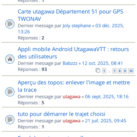
1
Carte utagawa Département 51 pour GPS
TWONAV
Dernier message par
Joly stephane
«
03 déc. 2025,
13:26
Réponses :
2
Appli mobile Android UtagawaVTT : retours
des utilisateurs
Dernier message par
Babzzz
«
12 oct. 2025, 08:41
Réponses :
93
1
7
8
9
10
…
Aperçu des topos: enlever l'image et mettre
la trace
Dernier message par
utagawa
«
06 sept. 2025, 18:16
Réponses :
5
tuto pour démarrer le trajet choisi
Dernier message par
utagawa
«
21 juil. 2025, 09:45
Réponses :
1