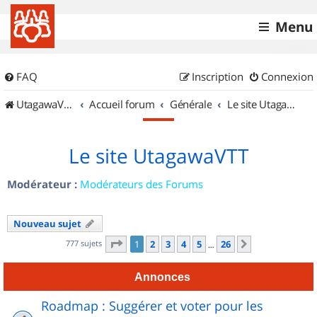
Menu
FAQ
Inscription
Connexion
UtagawaVTT (Randos VTT et VTTAE avec traces GPS)
Accueil forum
Générale
Le site UtagawaVTT
Le site UtagawaVTT
Modérateur :
Modérateurs des Forums
Nouveau sujet
Page
1
sur
26
777 sujets
1
2
3
4
5
26
Suivant
…
Annonces
Roadmap : Suggérer et voter pour les