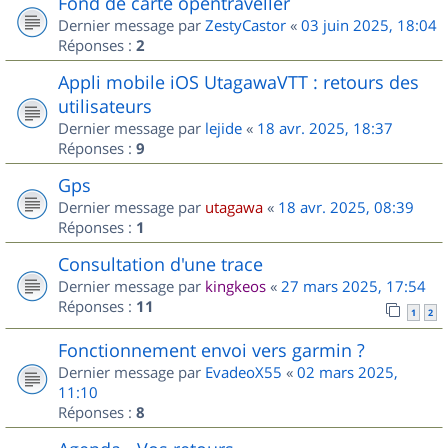
Fond de carte opentraveller
Dernier message par
ZestyCastor
«
03 juin 2025, 18:04
Réponses :
2
Appli mobile iOS UtagawaVTT : retours des
utilisateurs
Dernier message par
lejide
«
18 avr. 2025, 18:37
Réponses :
9
Gps
Dernier message par
utagawa
«
18 avr. 2025, 08:39
Réponses :
1
Consultation d'une trace
Dernier message par
kingkeos
«
27 mars 2025, 17:54
Réponses :
11
1
2
Fonctionnement envoi vers garmin ?
Dernier message par
EvadeoX55
«
02 mars 2025,
11:10
Réponses :
8