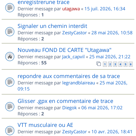
enregistrerune trace
Dernier message par
utagawa
«
15 juil. 2026, 16:34
Réponses :
1
Signaler un chemin interdit
Dernier message par
ZestyCastor
«
28 mai 2026, 10:58
Réponses :
2
Nouveau FOND DE CARTE "Utagawa"
Dernier message par
Jack_capvil
«
25 mai 2026, 21:22
Réponses :
55
1
2
3
4
5
6
repondre aux commentaires de sa trace
Dernier message par
legrandblaireau
«
25 mai 2026,
09:15
Glisser .gpx en commentaire de trace
Dernier message par
Diegok
«
06 mai 2026, 17:02
Réponses :
2
VTT musculaire ou AE
Dernier message par
ZestyCastor
«
10 avr. 2026, 18:41