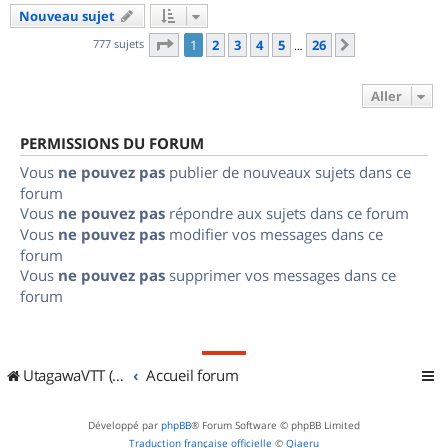
Nouveau sujet
Page
1
sur
26
777 sujets
1
2
3
4
5
26
Suivant
…
Aller
PERMISSIONS DU FORUM
Vous
ne pouvez pas
publier de nouveaux sujets dans ce
forum
Vous
ne pouvez pas
répondre aux sujets dans ce forum
Vous
ne pouvez pas
modifier vos messages dans ce
forum
Vous
ne pouvez pas
supprimer vos messages dans ce
forum
UtagawaVTT (Randos VTT et VTTAE avec traces GPS)
Accueil forum
Développé par
phpBB
® Forum Software © phpBB Limited
Traduction française officielle
©
Qiaeru