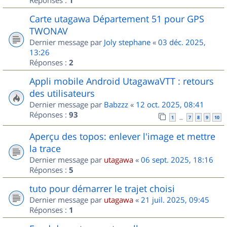
1
Carte utagawa Département 51 pour GPS
TWONAV
Dernier message par
Joly stephane
«
03 déc. 2025,
13:26
Réponses :
2
Appli mobile Android UtagawaVTT : retours
des utilisateurs
Dernier message par
Babzzz
«
12 oct. 2025, 08:41
Réponses :
93
1
7
8
9
10
…
Aperçu des topos: enlever l'image et mettre
la trace
Dernier message par
utagawa
«
06 sept. 2025, 18:16
Réponses :
5
tuto pour démarrer le trajet choisi
Dernier message par
utagawa
«
21 juil. 2025, 09:45
Réponses :
1