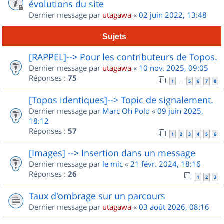
évolutions du site
Dernier message par
utagawa
«
02 juin 2022, 13:48
Sujets
[RAPPEL]--> Pour les contributeurs de Topos.
Dernier message par
utagawa
«
10 nov. 2025, 09:05
Réponses :
75
1
5
6
7
8
…
[Topos identiques]--> Topic de signalement.
Dernier message par
Marc Oh Polo
«
09 juin 2025,
18:12
Réponses :
57
1
2
3
4
5
6
[Images] --> Insertion dans un message
Dernier message par
le mic
«
21 févr. 2024, 18:16
Réponses :
26
1
2
3
Taux d'ombrage sur un parcours
Dernier message par
utagawa
«
03 août 2026, 08:16