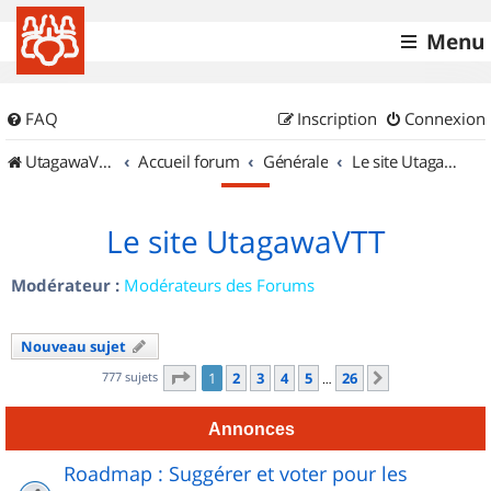
Menu
FAQ
Inscription
Connexion
UtagawaVTT (Randos VTT et VTTAE avec traces GPS)
Accueil forum
Générale
Le site UtagawaVTT
Le site UtagawaVTT
Modérateur :
Modérateurs des Forums
Nouveau sujet
Page
1
sur
26
777 sujets
1
2
3
4
5
26
Suivant
…
Annonces
Roadmap : Suggérer et voter pour les