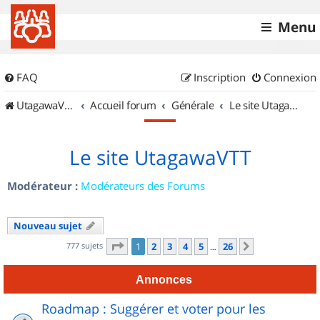
Menu
FAQ
Inscription
Connexion
UtagawaVTT (Randos VTT et VTTAE avec traces GPS)
Accueil forum
Générale
Le site UtagawaVTT
Le site UtagawaVTT
Modérateur :
Modérateurs des Forums
Nouveau sujet
Page
1
sur
26
777 sujets
1
2
3
4
5
26
Suivant
…
Annonces
Roadmap : Suggérer et voter pour les