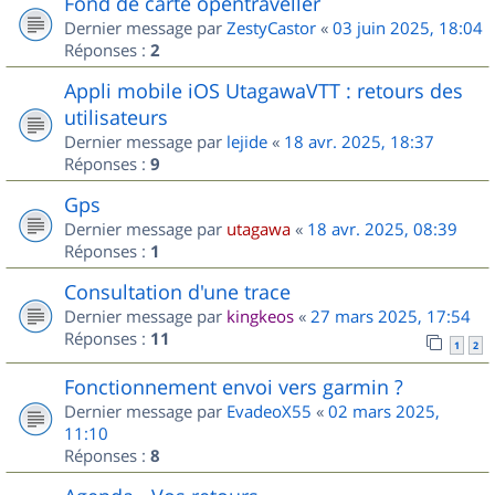
Fond de carte opentraveller
Dernier message par
ZestyCastor
«
03 juin 2025, 18:04
Réponses :
2
Appli mobile iOS UtagawaVTT : retours des
utilisateurs
Dernier message par
lejide
«
18 avr. 2025, 18:37
Réponses :
9
Gps
Dernier message par
utagawa
«
18 avr. 2025, 08:39
Réponses :
1
Consultation d'une trace
Dernier message par
kingkeos
«
27 mars 2025, 17:54
Réponses :
11
1
2
Fonctionnement envoi vers garmin ?
Dernier message par
EvadeoX55
«
02 mars 2025,
11:10
Réponses :
8