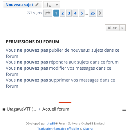
Nouveau sujet
Page
1
sur
26
777 sujets
1
2
3
4
5
26
Suivant
…
Aller
PERMISSIONS DU FORUM
Vous
ne pouvez pas
publier de nouveaux sujets dans ce
forum
Vous
ne pouvez pas
répondre aux sujets dans ce forum
Vous
ne pouvez pas
modifier vos messages dans ce
forum
Vous
ne pouvez pas
supprimer vos messages dans ce
forum
UtagawaVTT (Randos VTT et VTTAE avec traces GPS)
Accueil forum
Développé par
phpBB
® Forum Software © phpBB Limited
Traduction française officielle
©
Qiaeru