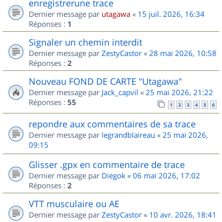
enregistrerune trace
Dernier message par
utagawa
«
15 juil. 2026, 16:34
Réponses :
1
Signaler un chemin interdit
Dernier message par
ZestyCastor
«
28 mai 2026, 10:58
Réponses :
2
Nouveau FOND DE CARTE "Utagawa"
Dernier message par
Jack_capvil
«
25 mai 2026, 21:22
Réponses :
55
1
2
3
4
5
6
repondre aux commentaires de sa trace
Dernier message par
legrandblaireau
«
25 mai 2026,
09:15
Glisser .gpx en commentaire de trace
Dernier message par
Diegok
«
06 mai 2026, 17:02
Réponses :
2
VTT musculaire ou AE
Dernier message par
ZestyCastor
«
10 avr. 2026, 18:41