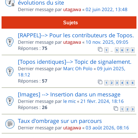
évolutions du site
Dernier message par
utagawa
«
02 juin 2022, 13:48
Sujets
[RAPPEL]--> Pour les contributeurs de Topos.
Dernier message par
utagawa
«
10 nov. 2025, 09:05
Réponses :
75
1
5
6
7
8
…
[Topos identiques]--> Topic de signalement.
Dernier message par
Marc Oh Polo
«
09 juin 2025,
18:12
Réponses :
57
1
2
3
4
5
6
[Images] --> Insertion dans un message
Dernier message par
le mic
«
21 févr. 2024, 18:16
Réponses :
26
1
2
3
Taux d'ombrage sur un parcours
Dernier message par
utagawa
«
03 août 2026, 08:16