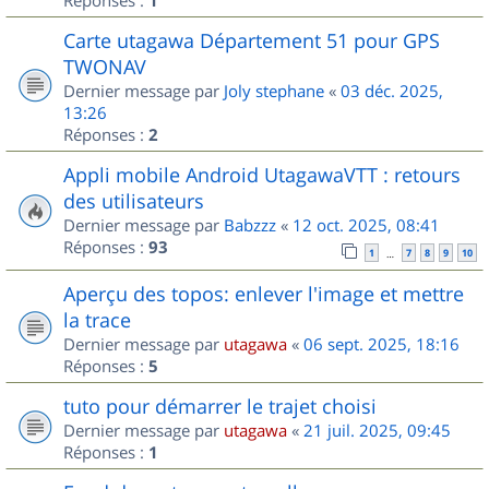
1
Carte utagawa Département 51 pour GPS
TWONAV
Dernier message par
Joly stephane
«
03 déc. 2025,
13:26
Réponses :
2
Appli mobile Android UtagawaVTT : retours
des utilisateurs
Dernier message par
Babzzz
«
12 oct. 2025, 08:41
Réponses :
93
1
7
8
9
10
…
Aperçu des topos: enlever l'image et mettre
la trace
Dernier message par
utagawa
«
06 sept. 2025, 18:16
Réponses :
5
tuto pour démarrer le trajet choisi
Dernier message par
utagawa
«
21 juil. 2025, 09:45
Réponses :
1