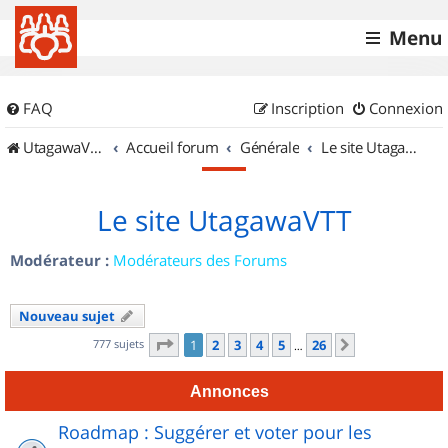
Menu
FAQ
Inscription
Connexion
UtagawaVTT (Randos VTT et VTTAE avec traces GPS)
Accueil forum
Générale
Le site UtagawaVTT
Le site UtagawaVTT
Modérateur :
Modérateurs des Forums
Nouveau sujet
Page
1
sur
26
777 sujets
1
2
3
4
5
26
Suivant
…
Annonces
Roadmap : Suggérer et voter pour les