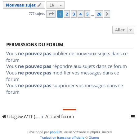
Nouveau sujet
Page
1
sur
26
777 sujets
1
2
3
4
5
26
Suivant
…
Aller
PERMISSIONS DU FORUM
Vous
ne pouvez pas
publier de nouveaux sujets dans ce
forum
Vous
ne pouvez pas
répondre aux sujets dans ce forum
Vous
ne pouvez pas
modifier vos messages dans ce
forum
Vous
ne pouvez pas
supprimer vos messages dans ce
forum
UtagawaVTT (Randos VTT et VTTAE avec traces GPS)
Accueil forum
Développé par
phpBB
® Forum Software © phpBB Limited
Traduction française officielle
©
Qiaeru