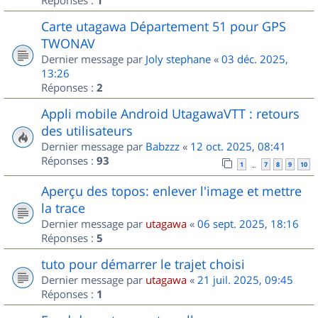
1
Carte utagawa Département 51 pour GPS
TWONAV
Dernier message par
Joly stephane
«
03 déc. 2025,
13:26
Réponses :
2
Appli mobile Android UtagawaVTT : retours
des utilisateurs
Dernier message par
Babzzz
«
12 oct. 2025, 08:41
Réponses :
93
1
7
8
9
10
…
Aperçu des topos: enlever l'image et mettre
la trace
Dernier message par
utagawa
«
06 sept. 2025, 18:16
Réponses :
5
tuto pour démarrer le trajet choisi
Dernier message par
utagawa
«
21 juil. 2025, 09:45
Réponses :
1