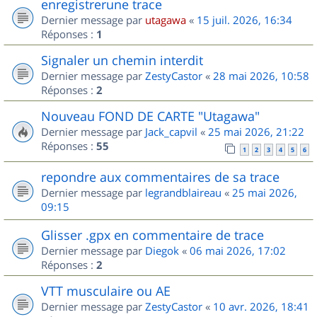
enregistrerune trace
Dernier message par
utagawa
«
15 juil. 2026, 16:34
Réponses :
1
Signaler un chemin interdit
Dernier message par
ZestyCastor
«
28 mai 2026, 10:58
Réponses :
2
Nouveau FOND DE CARTE "Utagawa"
Dernier message par
Jack_capvil
«
25 mai 2026, 21:22
Réponses :
55
1
2
3
4
5
6
repondre aux commentaires de sa trace
Dernier message par
legrandblaireau
«
25 mai 2026,
09:15
Glisser .gpx en commentaire de trace
Dernier message par
Diegok
«
06 mai 2026, 17:02
Réponses :
2
VTT musculaire ou AE
Dernier message par
ZestyCastor
«
10 avr. 2026, 18:41