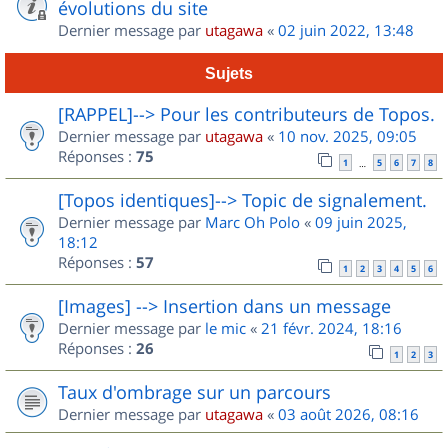
évolutions du site
Dernier message par
utagawa
«
02 juin 2022, 13:48
Sujets
[RAPPEL]--> Pour les contributeurs de Topos.
Dernier message par
utagawa
«
10 nov. 2025, 09:05
Réponses :
75
1
5
6
7
8
…
[Topos identiques]--> Topic de signalement.
Dernier message par
Marc Oh Polo
«
09 juin 2025,
18:12
Réponses :
57
1
2
3
4
5
6
[Images] --> Insertion dans un message
Dernier message par
le mic
«
21 févr. 2024, 18:16
Réponses :
26
1
2
3
Taux d'ombrage sur un parcours
Dernier message par
utagawa
«
03 août 2026, 08:16