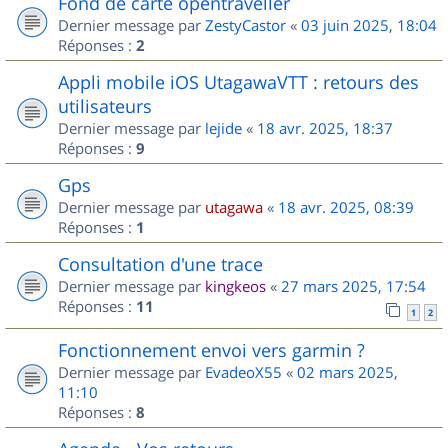
Fond de carte opentraveller
Dernier message par
ZestyCastor
«
03 juin 2025, 18:04
Réponses :
2
Appli mobile iOS UtagawaVTT : retours des
utilisateurs
Dernier message par
lejide
«
18 avr. 2025, 18:37
Réponses :
9
Gps
Dernier message par
utagawa
«
18 avr. 2025, 08:39
Réponses :
1
Consultation d'une trace
Dernier message par
kingkeos
«
27 mars 2025, 17:54
Réponses :
11
1
2
Fonctionnement envoi vers garmin ?
Dernier message par
EvadeoX55
«
02 mars 2025,
11:10
Réponses :
8