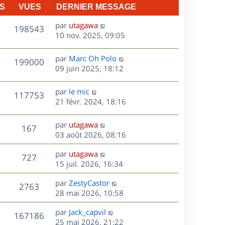
n
S
VUES
DERNIER MESSAGE
e
i
e
D
par
utagawa
V
198543
s
r
e
10 nov. 2025, 09:05
m
r
u
e
n
D
par
Marc Oh Polo
V
199000
e
s
i
e
09 juin 2025, 18:12
s
e
r
u
s
a
r
n
D
par
le mic
V
117753
g
m
e
i
e
21 févr. 2024, 18:16
e
e
e
r
u
s
s
r
n
D
par
utagawa
s
V
167
m
e
i
e
03 août 2026, 08:16
a
e
e
r
u
g
s
s
r
D
par
utagawa
n
e
V
727
s
m
e
e
15 juil. 2026, 16:34
i
a
e
r
u
e
g
s
s
D
par
ZestyCastor
n
r
V
2763
e
s
e
e
28 mai 2026, 10:58
i
m
a
r
u
e
e
s
D
g
par
Jack_capvil
n
r
V
s
167186
e
e
e
25 mai 2026, 21:22
i
m
s