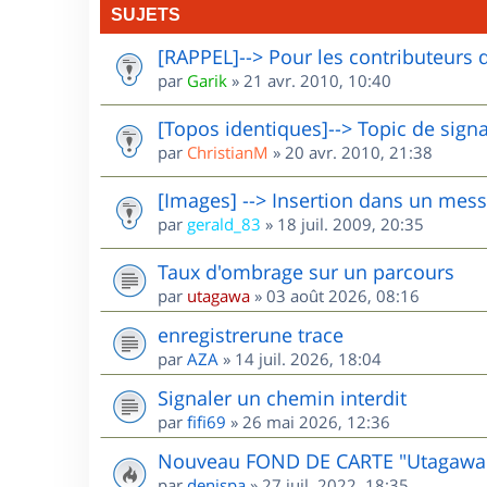
SUJETS
[RAPPEL]--> Pour les contributeurs 
par
Garik
»
21 avr. 2010, 10:40
[Topos identiques]--> Topic de sign
par
ChristianM
»
20 avr. 2010, 21:38
[Images] --> Insertion dans un mes
par
gerald_83
»
18 juil. 2009, 20:35
Taux d'ombrage sur un parcours
par
utagawa
»
03 août 2026, 08:16
enregistrerune trace
par
AZA
»
14 juil. 2026, 18:04
Signaler un chemin interdit
par
fifi69
»
26 mai 2026, 12:36
Nouveau FOND DE CARTE "Utagawa
par
denispa
»
27 juil. 2022, 18:35