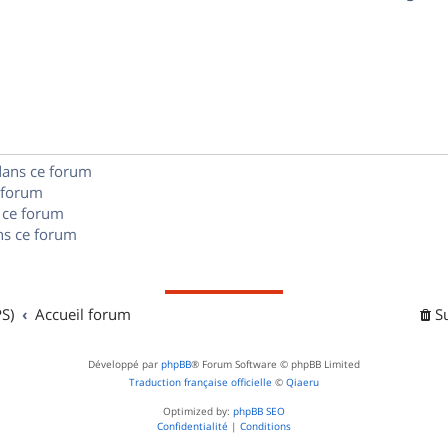
p
s
n
é
e
o
s
p
s
n
e
o
s
s
n
e
dans ce forum
s
s
 forum
e
 ce forum
s ce forum
s
S)
Accueil forum
S
Développé par
phpBB
® Forum Software © phpBB Limited
Traduction française officielle
©
Qiaeru
Optimized by:
phpBB SEO
Confidentialité
|
Conditions