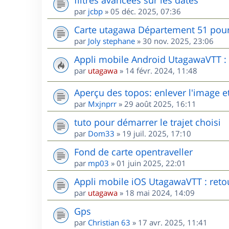
par
jcbp
»
05 déc. 2025, 07:36
Carte utagawa Département 51 po
par
Joly stephane
»
30 nov. 2025, 23:06
Appli mobile Android UtagawaVTT : r
par
utagawa
»
14 févr. 2024, 11:48
Aperçu des topos: enlever l'image et
par
Mxjnprr
»
29 août 2025, 16:11
tuto pour démarrer le trajet choisi
par
Dom33
»
19 juil. 2025, 17:10
Fond de carte opentraveller
par
mp03
»
01 juin 2025, 22:01
Appli mobile iOS UtagawaVTT : retou
par
utagawa
»
18 mai 2024, 14:09
Gps
par
Christian 63
»
17 avr. 2025, 11:41