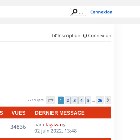
Connexion
Inscription
Connexion
Page
1
sur
26
777 sujets
1
2
3
4
5
26
Suivant
…
S
VUES
DERNIER MESSAGE
D
par
utagawa
V
34836
e
02 juin 2022, 13:48
r
u