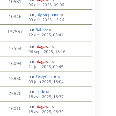
r
V
s
10581
g
e
e
06 déc. 2025, 09:06
i
m
s
e
r
u
e
e
a
s
D
par
Joly stephane
n
r
V
s
10346
g
e
e
03 déc. 2025, 13:26
i
m
s
e
r
u
e
e
a
s
D
par
Babzzz
n
r
V
s
137557
g
e
e
12 oct. 2025, 08:41
i
m
s
e
r
u
e
e
a
s
n
r
s
D
g
par
utagawa
V
17554
e
i
m
s
e
e
06 sept. 2025, 18:16
e
e
a
r
u
s
r
s
D
g
par
utagawa
n
V
16094
m
s
e
e
e
21 juil. 2025, 09:45
i
e
a
r
u
e
s
s
D
g
par
ZestyCastor
n
r
V
15830
s
e
e
e
03 juin 2025, 18:04
i
m
a
r
u
e
e
s
D
g
par
lejide
n
r
V
s
23870
e
e
e
18 avr. 2025, 18:37
i
m
s
r
u
e
e
a
s
D
par
utagawa
n
r
V
s
16010
g
e
e
18 avr. 2025, 08:39
i
m
s
e