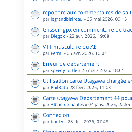
repondre aux commentaires de sa t
par
legrandblaireau
»
25 mai 2026, 09:15
Glisser .gpx en commentaire de tra
par
Diegok
»
23 avr. 2026, 19:08
VTT musculaire ou AE
par
Fermi
»
05 avr. 2026, 10:04
Erreur de département
par
speedy turtle
»
26 mars 2026, 18:01
Utilisation carte Utagawa chargée 
par
PhilBat
»
28 févr. 2026, 11:08
Carte utagawa Département 44 po
par
Alban-de-nantes
»
04 janv. 2026, 22:55
Connexion
par
bunky
»
28 déc. 2025, 07:49
filtres avancees sur les dates