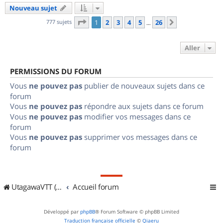
Nouveau sujet
Page
1
sur
26
777 sujets
1
2
3
4
5
26
Suivant
…
Aller
PERMISSIONS DU FORUM
Vous
ne pouvez pas
publier de nouveaux sujets dans ce
forum
Vous
ne pouvez pas
répondre aux sujets dans ce forum
Vous
ne pouvez pas
modifier vos messages dans ce
forum
Vous
ne pouvez pas
supprimer vos messages dans ce
forum
UtagawaVTT (Randos VTT et VTTAE avec traces GPS)
Accueil forum
Développé par
phpBB
® Forum Software © phpBB Limited
Traduction française officielle
©
Qiaeru