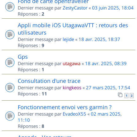
Fond de carte opentraveller
Dernier message par
ZestyCastor
«
03 juin 2025, 18:04
Réponses :
2
Appli mobile iOS UtagawaVTT : retours des
utilisateurs
Dernier message par
lejide
«
18 avr. 2025, 18:37
Réponses :
9
Gps
Dernier message par
utagawa
«
18 avr. 2025, 08:39
Réponses :
1
Consultation d'une trace
Dernier message par
kingkeos
«
27 mars 2025, 17:54
Réponses :
11
1
2
Fonctionnement envoi vers garmin ?
Dernier message par
EvadeoX55
«
02 mars 2025,
11:10
Réponses :
8