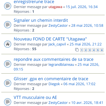
enregistrerune trace
Dernier message par
utagawa
«
15 juil. 2026, 16:34
Réponses :
1
Signaler un chemin interdit
Dernier message par
ZestyCastor
«
28 mai 2026, 10:58
Réponses :
2
Nouveau FOND DE CARTE "Utagawa"
Dernier message par
Jack_capvil
«
25 mai 2026, 21:22
Réponses :
55
1
2
3
4
5
6
repondre aux commentaires de sa trace
Dernier message par
legrandblaireau
«
25 mai 2026,
09:15
Glisser .gpx en commentaire de trace
Dernier message par
Diegok
«
06 mai 2026, 17:02
Réponses :
2
VTT musculaire ou AE
Dernier message par
ZestyCastor
«
10 avr. 2026, 18:41