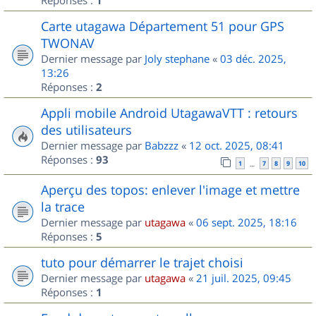
1
Carte utagawa Département 51 pour GPS
TWONAV
Dernier message par
Joly stephane
«
03 déc. 2025,
13:26
Réponses :
2
Appli mobile Android UtagawaVTT : retours
des utilisateurs
Dernier message par
Babzzz
«
12 oct. 2025, 08:41
Réponses :
93
1
7
8
9
10
…
Aperçu des topos: enlever l'image et mettre
la trace
Dernier message par
utagawa
«
06 sept. 2025, 18:16
Réponses :
5
tuto pour démarrer le trajet choisi
Dernier message par
utagawa
«
21 juil. 2025, 09:45
Réponses :
1