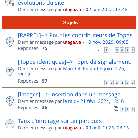
évolutions du site
Dernier message par
utagawa
«
02 juin 2022, 13:48
Sujets
[RAPPEL]--> Pour les contributeurs de Topos.
Dernier message par
utagawa
«
10 nov. 2025, 09:05
Réponses :
75
1
5
6
7
8
…
[Topos identiques]--> Topic de signalement.
Dernier message par
Marc Oh Polo
«
09 juin 2025,
18:12
Réponses :
57
1
2
3
4
5
6
[Images] --> Insertion dans un message
Dernier message par
le mic
«
21 févr. 2024, 18:16
Réponses :
26
1
2
3
Taux d'ombrage sur un parcours
Dernier message par
utagawa
«
03 août 2026, 08:16