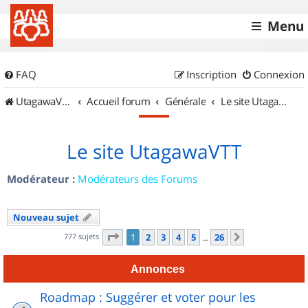
Menu
FAQ
Inscription
Connexion
UtagawaVTT (Randos VTT et VTTAE avec traces GPS)
Accueil forum
Générale
Le site UtagawaVTT
Le site UtagawaVTT
Modérateur :
Modérateurs des Forums
Nouveau sujet
Page
1
sur
26
777 sujets
1
2
3
4
5
26
Suivant
…
Annonces
Roadmap : Suggérer et voter pour les