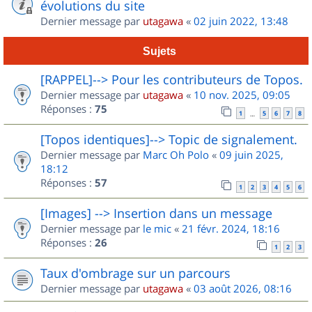
évolutions du site
Dernier message par
utagawa
«
02 juin 2022, 13:48
Sujets
[RAPPEL]--> Pour les contributeurs de Topos.
Dernier message par
utagawa
«
10 nov. 2025, 09:05
Réponses :
75
1
5
6
7
8
…
[Topos identiques]--> Topic de signalement.
Dernier message par
Marc Oh Polo
«
09 juin 2025,
18:12
Réponses :
57
1
2
3
4
5
6
[Images] --> Insertion dans un message
Dernier message par
le mic
«
21 févr. 2024, 18:16
Réponses :
26
1
2
3
Taux d'ombrage sur un parcours
Dernier message par
utagawa
«
03 août 2026, 08:16