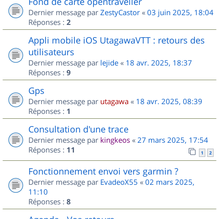
Fond de carte opentraveller
Dernier message par
ZestyCastor
«
03 juin 2025, 18:04
Réponses :
2
Appli mobile iOS UtagawaVTT : retours des
utilisateurs
Dernier message par
lejide
«
18 avr. 2025, 18:37
Réponses :
9
Gps
Dernier message par
utagawa
«
18 avr. 2025, 08:39
Réponses :
1
Consultation d'une trace
Dernier message par
kingkeos
«
27 mars 2025, 17:54
Réponses :
11
1
2
Fonctionnement envoi vers garmin ?
Dernier message par
EvadeoX55
«
02 mars 2025,
11:10
Réponses :
8