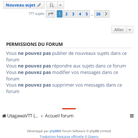
Nouveau sujet
Page
1
sur
26
777 sujets
1
2
3
4
5
26
Suivant
…
Aller
PERMISSIONS DU FORUM
Vous
ne pouvez pas
publier de nouveaux sujets dans ce
forum
Vous
ne pouvez pas
répondre aux sujets dans ce forum
Vous
ne pouvez pas
modifier vos messages dans ce
forum
Vous
ne pouvez pas
supprimer vos messages dans ce
forum
UtagawaVTT (Randos VTT et VTTAE avec traces GPS)
Accueil forum
Développé par
phpBB
® Forum Software © phpBB Limited
Traduction française officielle
©
Qiaeru