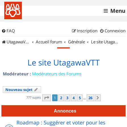
Menu
FAQ
Inscription
Connexion
UtagawaVTT (Randos VTT et VTTAE avec traces GPS)
Accueil forum
Générale
Le site UtagawaVTT
Le site UtagawaVTT
Modérateur :
Modérateurs des Forums
Nouveau sujet
Page
1
sur
26
777 sujets
1
2
3
4
5
26
Suivant
…
Annonces
Roadmap : Suggérer et voter pour les