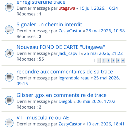
enregistrerune trace
Dernier message par
utagawa
«
15 juil. 2026, 16:34
Réponses :
1
Signaler un chemin interdit
Dernier message par
ZestyCastor
«
28 mai 2026, 10:58
Réponses :
2
Nouveau FOND DE CARTE "Utagawa"
Dernier message par
Jack_capvil
«
25 mai 2026, 21:22
Réponses :
55
1
2
3
4
5
6
repondre aux commentaires de sa trace
Dernier message par
legrandblaireau
«
25 mai 2026,
09:15
Glisser .gpx en commentaire de trace
Dernier message par
Diegok
«
06 mai 2026, 17:02
Réponses :
2
VTT musculaire ou AE
Dernier message par
ZestyCastor
«
10 avr. 2026, 18:41