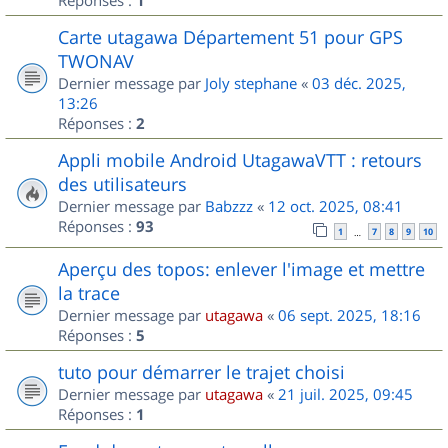
1
Carte utagawa Département 51 pour GPS
TWONAV
Dernier message par
Joly stephane
«
03 déc. 2025,
13:26
Réponses :
2
Appli mobile Android UtagawaVTT : retours
des utilisateurs
Dernier message par
Babzzz
«
12 oct. 2025, 08:41
Réponses :
93
1
7
8
9
10
…
Aperçu des topos: enlever l'image et mettre
la trace
Dernier message par
utagawa
«
06 sept. 2025, 18:16
Réponses :
5
tuto pour démarrer le trajet choisi
Dernier message par
utagawa
«
21 juil. 2025, 09:45
Réponses :
1