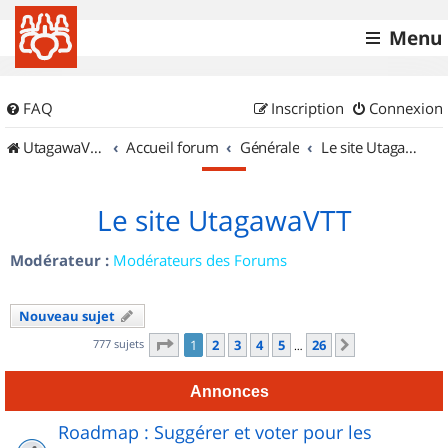
Menu
FAQ
Inscription
Connexion
UtagawaVTT (Randos VTT et VTTAE avec traces GPS)
Accueil forum
Générale
Le site UtagawaVTT
Le site UtagawaVTT
Modérateur :
Modérateurs des Forums
Nouveau sujet
Page
1
sur
26
777 sujets
1
2
3
4
5
26
Suivant
…
Annonces
Roadmap : Suggérer et voter pour les