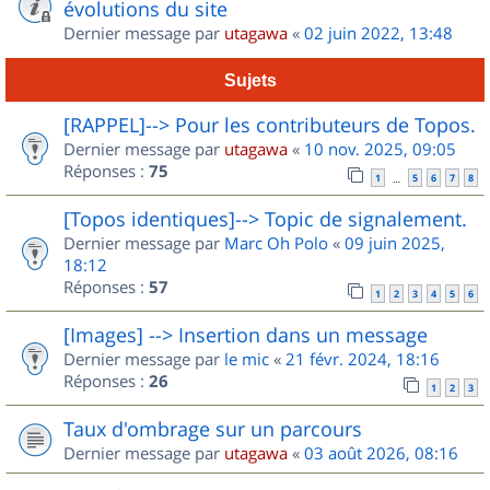
évolutions du site
Dernier message par
utagawa
«
02 juin 2022, 13:48
Sujets
[RAPPEL]--> Pour les contributeurs de Topos.
Dernier message par
utagawa
«
10 nov. 2025, 09:05
Réponses :
75
1
5
6
7
8
…
[Topos identiques]--> Topic de signalement.
Dernier message par
Marc Oh Polo
«
09 juin 2025,
18:12
Réponses :
57
1
2
3
4
5
6
[Images] --> Insertion dans un message
Dernier message par
le mic
«
21 févr. 2024, 18:16
Réponses :
26
1
2
3
Taux d'ombrage sur un parcours
Dernier message par
utagawa
«
03 août 2026, 08:16