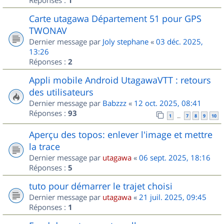
1
Carte utagawa Département 51 pour GPS
TWONAV
Dernier message par
Joly stephane
«
03 déc. 2025,
13:26
Réponses :
2
Appli mobile Android UtagawaVTT : retours
des utilisateurs
Dernier message par
Babzzz
«
12 oct. 2025, 08:41
Réponses :
93
1
7
8
9
10
…
Aperçu des topos: enlever l'image et mettre
la trace
Dernier message par
utagawa
«
06 sept. 2025, 18:16
Réponses :
5
tuto pour démarrer le trajet choisi
Dernier message par
utagawa
«
21 juil. 2025, 09:45
Réponses :
1