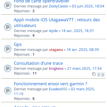
Fond de carte opentraveller
Dernier message par
ZestyCastor
«
03 juin 2025, 18:04
Réponses :
2
Appli mobile iOS UtagawaVTT : retours des
utilisateurs
Dernier message par
lejide
«
18 avr. 2025, 18:37
Réponses :
9
Gps
Dernier message par
utagawa
«
18 avr. 2025, 08:39
Réponses :
1
Consultation d'une trace
Dernier message par
kingkeos
«
27 mars 2025, 17:54
Réponses :
11
1
2
Fonctionnement envoi vers garmin ?
Dernier message par
EvadeoX55
«
02 mars 2025,
11:10
Réponses :
8