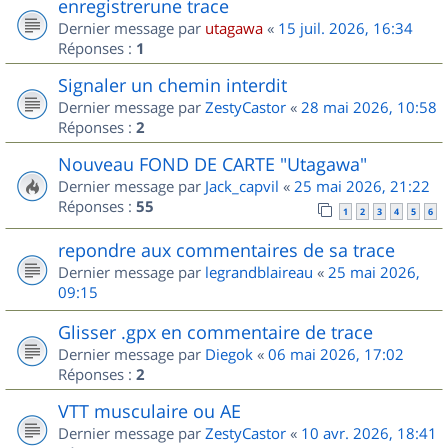
enregistrerune trace
Dernier message par
utagawa
«
15 juil. 2026, 16:34
Réponses :
1
Signaler un chemin interdit
Dernier message par
ZestyCastor
«
28 mai 2026, 10:58
Réponses :
2
Nouveau FOND DE CARTE "Utagawa"
Dernier message par
Jack_capvil
«
25 mai 2026, 21:22
Réponses :
55
1
2
3
4
5
6
repondre aux commentaires de sa trace
Dernier message par
legrandblaireau
«
25 mai 2026,
09:15
Glisser .gpx en commentaire de trace
Dernier message par
Diegok
«
06 mai 2026, 17:02
Réponses :
2
VTT musculaire ou AE
Dernier message par
ZestyCastor
«
10 avr. 2026, 18:41