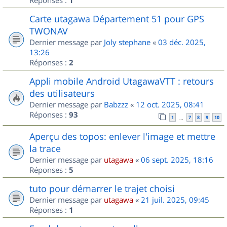
1
Carte utagawa Département 51 pour GPS
TWONAV
Dernier message par
Joly stephane
«
03 déc. 2025,
13:26
Réponses :
2
Appli mobile Android UtagawaVTT : retours
des utilisateurs
Dernier message par
Babzzz
«
12 oct. 2025, 08:41
Réponses :
93
1
7
8
9
10
…
Aperçu des topos: enlever l'image et mettre
la trace
Dernier message par
utagawa
«
06 sept. 2025, 18:16
Réponses :
5
tuto pour démarrer le trajet choisi
Dernier message par
utagawa
«
21 juil. 2025, 09:45
Réponses :
1