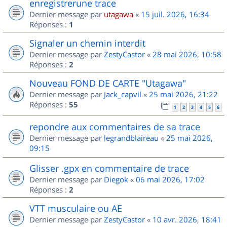
enregistrerune trace
Dernier message par
utagawa
«
15 juil. 2026, 16:34
Réponses :
1
Signaler un chemin interdit
Dernier message par
ZestyCastor
«
28 mai 2026, 10:58
Réponses :
2
Nouveau FOND DE CARTE "Utagawa"
Dernier message par
Jack_capvil
«
25 mai 2026, 21:22
Réponses :
55
1
2
3
4
5
6
repondre aux commentaires de sa trace
Dernier message par
legrandblaireau
«
25 mai 2026,
09:15
Glisser .gpx en commentaire de trace
Dernier message par
Diegok
«
06 mai 2026, 17:02
Réponses :
2
VTT musculaire ou AE
Dernier message par
ZestyCastor
«
10 avr. 2026, 18:41