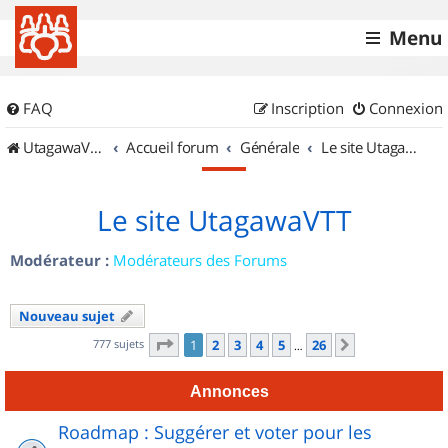
Menu
FAQ
Inscription
Connexion
UtagawaVTT (Randos VTT et VTTAE avec traces GPS)
Accueil forum
Générale
Le site UtagawaVTT
Le site UtagawaVTT
Modérateur :
Modérateurs des Forums
Nouveau sujet
Page
1
sur
26
777 sujets
1
2
3
4
5
26
Suivant
…
Annonces
Roadmap : Suggérer et voter pour les