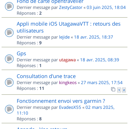
Fond de carte opentraveller
Dernier message par
ZestyCastor
«
03 juin 2025, 18:04
Réponses :
2
Appli mobile iOS UtagawaVTT : retours des
utilisateurs
Dernier message par
lejide
«
18 avr. 2025, 18:37
Réponses :
9
Gps
Dernier message par
utagawa
«
18 avr. 2025, 08:39
Réponses :
1
Consultation d'une trace
Dernier message par
kingkeos
«
27 mars 2025, 17:54
Réponses :
11
1
2
Fonctionnement envoi vers garmin ?
Dernier message par
EvadeoX55
«
02 mars 2025,
11:10
Réponses :
8