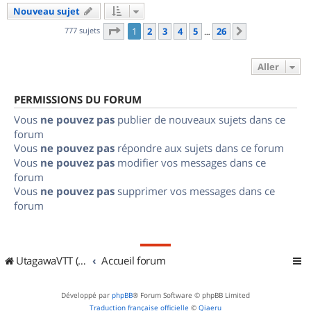
Nouveau sujet
Page
1
sur
26
777 sujets
1
2
3
4
5
26
Suivant
…
Aller
PERMISSIONS DU FORUM
Vous
ne pouvez pas
publier de nouveaux sujets dans ce
forum
Vous
ne pouvez pas
répondre aux sujets dans ce forum
Vous
ne pouvez pas
modifier vos messages dans ce
forum
Vous
ne pouvez pas
supprimer vos messages dans ce
forum
UtagawaVTT (Randos VTT et VTTAE avec traces GPS)
Accueil forum
Développé par
phpBB
® Forum Software © phpBB Limited
Traduction française officielle
©
Qiaeru