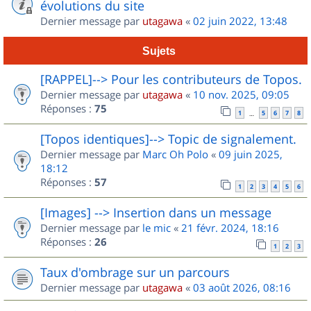
évolutions du site
Dernier message par
utagawa
«
02 juin 2022, 13:48
Sujets
[RAPPEL]--> Pour les contributeurs de Topos.
Dernier message par
utagawa
«
10 nov. 2025, 09:05
Réponses :
75
1
5
6
7
8
…
[Topos identiques]--> Topic de signalement.
Dernier message par
Marc Oh Polo
«
09 juin 2025,
18:12
Réponses :
57
1
2
3
4
5
6
[Images] --> Insertion dans un message
Dernier message par
le mic
«
21 févr. 2024, 18:16
Réponses :
26
1
2
3
Taux d'ombrage sur un parcours
Dernier message par
utagawa
«
03 août 2026, 08:16