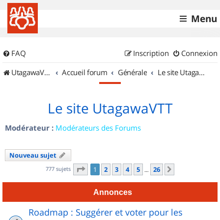
Menu
FAQ
Inscription
Connexion
UtagawaVTT (Randos VTT et VTTAE avec traces GPS)
Accueil forum
Générale
Le site UtagawaVTT
Le site UtagawaVTT
Modérateur :
Modérateurs des Forums
Nouveau sujet
Page
1
sur
26
777 sujets
1
2
3
4
5
26
Suivant
…
Annonces
Roadmap : Suggérer et voter pour les