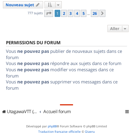
Nouveau sujet
Page
1
sur
26
777 sujets
1
2
3
4
5
26
Suivant
…
Aller
PERMISSIONS DU FORUM
Vous
ne pouvez pas
publier de nouveaux sujets dans ce
forum
Vous
ne pouvez pas
répondre aux sujets dans ce forum
Vous
ne pouvez pas
modifier vos messages dans ce
forum
Vous
ne pouvez pas
supprimer vos messages dans ce
forum
UtagawaVTT (Randos VTT et VTTAE avec traces GPS)
Accueil forum
Développé par
phpBB
® Forum Software © phpBB Limited
Traduction française officielle
©
Qiaeru