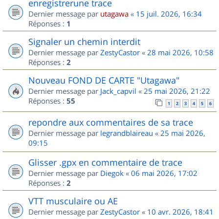
enregistrerune trace
Dernier message par
utagawa
«
15 juil. 2026, 16:34
Réponses :
1
Signaler un chemin interdit
Dernier message par
ZestyCastor
«
28 mai 2026, 10:58
Réponses :
2
Nouveau FOND DE CARTE "Utagawa"
Dernier message par
Jack_capvil
«
25 mai 2026, 21:22
Réponses :
55
1
2
3
4
5
6
repondre aux commentaires de sa trace
Dernier message par
legrandblaireau
«
25 mai 2026,
09:15
Glisser .gpx en commentaire de trace
Dernier message par
Diegok
«
06 mai 2026, 17:02
Réponses :
2
VTT musculaire ou AE
Dernier message par
ZestyCastor
«
10 avr. 2026, 18:41