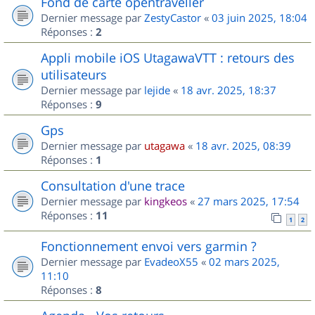
Fond de carte opentraveller
Dernier message par
ZestyCastor
«
03 juin 2025, 18:04
Réponses :
2
Appli mobile iOS UtagawaVTT : retours des
utilisateurs
Dernier message par
lejide
«
18 avr. 2025, 18:37
Réponses :
9
Gps
Dernier message par
utagawa
«
18 avr. 2025, 08:39
Réponses :
1
Consultation d'une trace
Dernier message par
kingkeos
«
27 mars 2025, 17:54
Réponses :
11
1
2
Fonctionnement envoi vers garmin ?
Dernier message par
EvadeoX55
«
02 mars 2025,
11:10
Réponses :
8