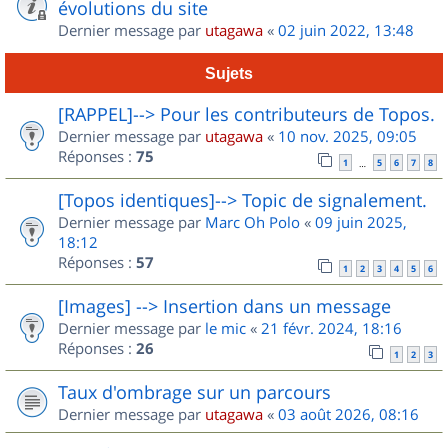
évolutions du site
Dernier message par
utagawa
«
02 juin 2022, 13:48
Sujets
[RAPPEL]--> Pour les contributeurs de Topos.
Dernier message par
utagawa
«
10 nov. 2025, 09:05
Réponses :
75
1
5
6
7
8
…
[Topos identiques]--> Topic de signalement.
Dernier message par
Marc Oh Polo
«
09 juin 2025,
18:12
Réponses :
57
1
2
3
4
5
6
[Images] --> Insertion dans un message
Dernier message par
le mic
«
21 févr. 2024, 18:16
Réponses :
26
1
2
3
Taux d'ombrage sur un parcours
Dernier message par
utagawa
«
03 août 2026, 08:16