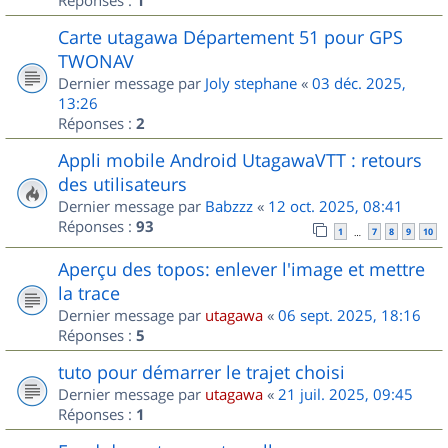
1
Carte utagawa Département 51 pour GPS
TWONAV
Dernier message par
Joly stephane
«
03 déc. 2025,
13:26
Réponses :
2
Appli mobile Android UtagawaVTT : retours
des utilisateurs
Dernier message par
Babzzz
«
12 oct. 2025, 08:41
Réponses :
93
1
7
8
9
10
…
Aperçu des topos: enlever l'image et mettre
la trace
Dernier message par
utagawa
«
06 sept. 2025, 18:16
Réponses :
5
tuto pour démarrer le trajet choisi
Dernier message par
utagawa
«
21 juil. 2025, 09:45
Réponses :
1