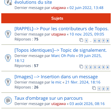
évolutions du site
Dernier message par
utagawa
«
02 juin 2022, 13:48
Sujets
[RAPPEL]--> Pour les contributeurs de Topos.
Dernier message par
utagawa
«
10 nov. 2025, 09:05
Réponses :
75
1
5
6
7
8
…
[Topos identiques]--> Topic de signalement.
Dernier message par
Marc Oh Polo
«
09 juin 2025,
18:12
Réponses :
57
1
2
3
4
5
6
[Images] --> Insertion dans un message
Dernier message par
le mic
«
21 févr. 2024, 18:16
Réponses :
26
1
2
3
Taux d'ombrage sur un parcours
Dernier message par
utagawa
«
03 août 2026, 08:16