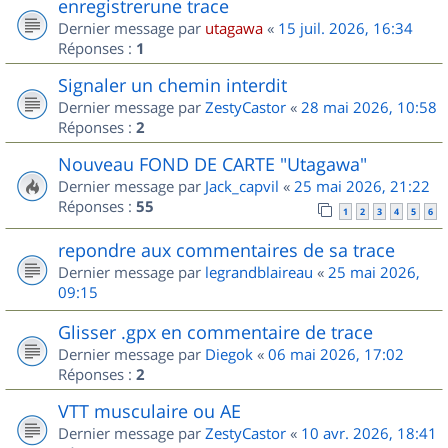
enregistrerune trace
Dernier message par
utagawa
«
15 juil. 2026, 16:34
Réponses :
1
Signaler un chemin interdit
Dernier message par
ZestyCastor
«
28 mai 2026, 10:58
Réponses :
2
Nouveau FOND DE CARTE "Utagawa"
Dernier message par
Jack_capvil
«
25 mai 2026, 21:22
Réponses :
55
1
2
3
4
5
6
repondre aux commentaires de sa trace
Dernier message par
legrandblaireau
«
25 mai 2026,
09:15
Glisser .gpx en commentaire de trace
Dernier message par
Diegok
«
06 mai 2026, 17:02
Réponses :
2
VTT musculaire ou AE
Dernier message par
ZestyCastor
«
10 avr. 2026, 18:41