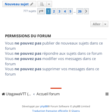
Nouveau sujet
Page
1
sur
26
777 sujets
1
2
3
4
5
26
Suivant
…
Aller
PERMISSIONS DU FORUM
Vous
ne pouvez pas
publier de nouveaux sujets dans ce
forum
Vous
ne pouvez pas
répondre aux sujets dans ce forum
Vous
ne pouvez pas
modifier vos messages dans ce
forum
Vous
ne pouvez pas
supprimer vos messages dans ce
forum
UtagawaVTT (Randos VTT et VTTAE avec traces GPS)
Accueil forum
Développé par
phpBB
® Forum Software © phpBB Limited
Traduction française officielle
©
Qiaeru