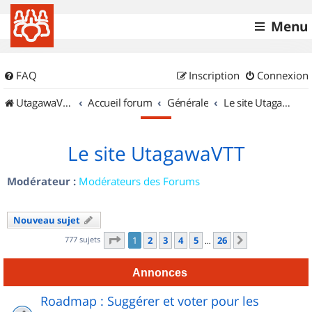
Menu
FAQ
Inscription
Connexion
UtagawaVTT (Randos VTT et VTTAE avec traces GPS)
Accueil forum
Générale
Le site UtagawaVTT
Le site UtagawaVTT
Modérateur :
Modérateurs des Forums
Nouveau sujet
Page
1
sur
26
777 sujets
1
2
3
4
5
26
Suivant
…
Annonces
Roadmap : Suggérer et voter pour les