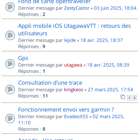
Fond de carte opentraveller
Dernier message par
ZestyCastor
«
03 juin 2025, 18:04
Réponses :
2
Appli mobile iOS UtagawaVTT : retours des
utilisateurs
Dernier message par
lejide
«
18 avr. 2025, 18:37
Réponses :
9
Gps
Dernier message par
utagawa
«
18 avr. 2025, 08:39
Réponses :
1
Consultation d'une trace
Dernier message par
kingkeos
«
27 mars 2025, 17:54
Réponses :
11
1
2
Fonctionnement envoi vers garmin ?
Dernier message par
EvadeoX55
«
02 mars 2025,
11:10
Réponses :
8