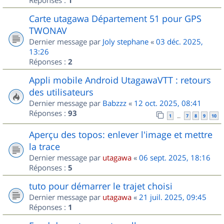
1
Carte utagawa Département 51 pour GPS
TWONAV
Dernier message par
Joly stephane
«
03 déc. 2025,
13:26
Réponses :
2
Appli mobile Android UtagawaVTT : retours
des utilisateurs
Dernier message par
Babzzz
«
12 oct. 2025, 08:41
Réponses :
93
1
7
8
9
10
…
Aperçu des topos: enlever l'image et mettre
la trace
Dernier message par
utagawa
«
06 sept. 2025, 18:16
Réponses :
5
tuto pour démarrer le trajet choisi
Dernier message par
utagawa
«
21 juil. 2025, 09:45
Réponses :
1