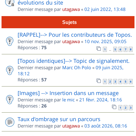
évolutions du site
Dernier message par
utagawa
«
02 juin 2022, 13:48
Sujets
[RAPPEL]--> Pour les contributeurs de Topos.
Dernier message par
utagawa
«
10 nov. 2025, 09:05
Réponses :
75
1
5
6
7
8
…
[Topos identiques]--> Topic de signalement.
Dernier message par
Marc Oh Polo
«
09 juin 2025,
18:12
Réponses :
57
1
2
3
4
5
6
[Images] --> Insertion dans un message
Dernier message par
le mic
«
21 févr. 2024, 18:16
Réponses :
26
1
2
3
Taux d'ombrage sur un parcours
Dernier message par
utagawa
«
03 août 2026, 08:16