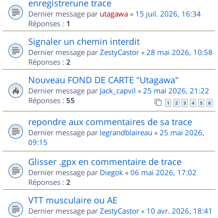
enregistrerune trace
Dernier message par
utagawa
«
15 juil. 2026, 16:34
Réponses :
1
Signaler un chemin interdit
Dernier message par
ZestyCastor
«
28 mai 2026, 10:58
Réponses :
2
Nouveau FOND DE CARTE "Utagawa"
Dernier message par
Jack_capvil
«
25 mai 2026, 21:22
Réponses :
55
1
2
3
4
5
6
repondre aux commentaires de sa trace
Dernier message par
legrandblaireau
«
25 mai 2026,
09:15
Glisser .gpx en commentaire de trace
Dernier message par
Diegok
«
06 mai 2026, 17:02
Réponses :
2
VTT musculaire ou AE
Dernier message par
ZestyCastor
«
10 avr. 2026, 18:41