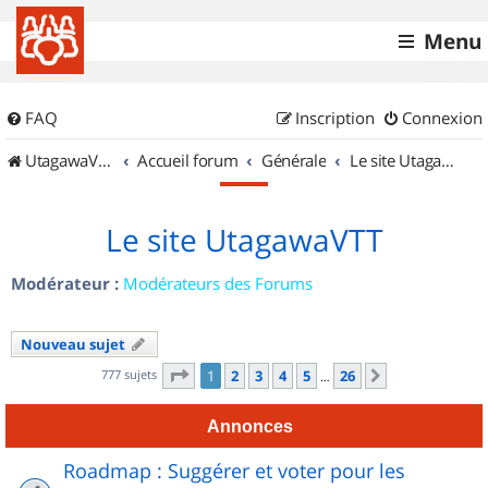
Menu
FAQ
Inscription
Connexion
UtagawaVTT (Randos VTT et VTTAE avec traces GPS)
Accueil forum
Générale
Le site UtagawaVTT
Le site UtagawaVTT
Modérateur :
Modérateurs des Forums
Nouveau sujet
Page
1
sur
26
777 sujets
1
2
3
4
5
26
Suivant
…
Annonces
Roadmap : Suggérer et voter pour les