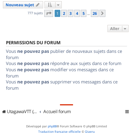
Nouveau sujet
Page
1
sur
26
777 sujets
1
2
3
4
5
26
Suivant
…
Aller
PERMISSIONS DU FORUM
Vous
ne pouvez pas
publier de nouveaux sujets dans ce
forum
Vous
ne pouvez pas
répondre aux sujets dans ce forum
Vous
ne pouvez pas
modifier vos messages dans ce
forum
Vous
ne pouvez pas
supprimer vos messages dans ce
forum
UtagawaVTT (Randos VTT et VTTAE avec traces GPS)
Accueil forum
Développé par
phpBB
® Forum Software © phpBB Limited
Traduction française officielle
©
Qiaeru