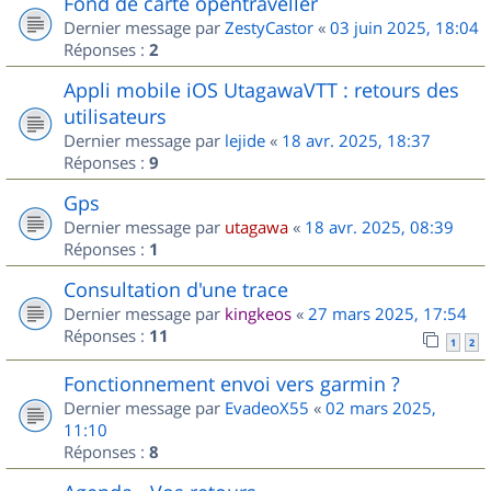
Fond de carte opentraveller
Dernier message par
ZestyCastor
«
03 juin 2025, 18:04
Réponses :
2
Appli mobile iOS UtagawaVTT : retours des
utilisateurs
Dernier message par
lejide
«
18 avr. 2025, 18:37
Réponses :
9
Gps
Dernier message par
utagawa
«
18 avr. 2025, 08:39
Réponses :
1
Consultation d'une trace
Dernier message par
kingkeos
«
27 mars 2025, 17:54
Réponses :
11
1
2
Fonctionnement envoi vers garmin ?
Dernier message par
EvadeoX55
«
02 mars 2025,
11:10
Réponses :
8