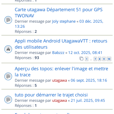
1
Carte utagawa Département 51 pour GPS
TWONAV
Dernier message par
Joly stephane
«
03 déc. 2025,
13:26
Réponses :
2
Appli mobile Android UtagawaVTT : retours
des utilisateurs
Dernier message par
Babzzz
«
12 oct. 2025, 08:41
Réponses :
93
1
7
8
9
10
…
Aperçu des topos: enlever l'image et mettre
la trace
Dernier message par
utagawa
«
06 sept. 2025, 18:16
Réponses :
5
tuto pour démarrer le trajet choisi
Dernier message par
utagawa
«
21 juil. 2025, 09:45
Réponses :
1