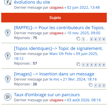
évolutions du site
Dernier message par
utagawa
«
02 juin 2022, 13:48
Sujets
[RAPPEL]--> Pour les contributeurs de Topos.
Dernier message par
utagawa
«
10 nov. 2025, 09:05
Réponses :
75
1
5
6
7
8
…
[Topos identiques]--> Topic de signalement.
Dernier message par
Marc Oh Polo
«
09 juin 2025,
18:12
Réponses :
57
1
2
3
4
5
6
[Images] --> Insertion dans un message
Dernier message par
le mic
«
21 févr. 2024, 18:16
Réponses :
26
1
2
3
Taux d'ombrage sur un parcours
Dernier message par
utagawa
«
03 août 2026, 08:16