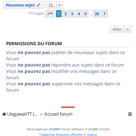
Nouveau sujet
Page
1
sur
26
777 sujets
1
2
3
4
5
26
Suivant
…
Aller
PERMISSIONS DU FORUM
Vous
ne pouvez pas
publier de nouveaux sujets dans ce
forum
Vous
ne pouvez pas
répondre aux sujets dans ce forum
Vous
ne pouvez pas
modifier vos messages dans ce
forum
Vous
ne pouvez pas
supprimer vos messages dans ce
forum
UtagawaVTT (Randos VTT et VTTAE avec traces GPS)
Accueil forum
Développé par
phpBB
® Forum Software © phpBB Limited
Traduction française officielle
©
Qiaeru