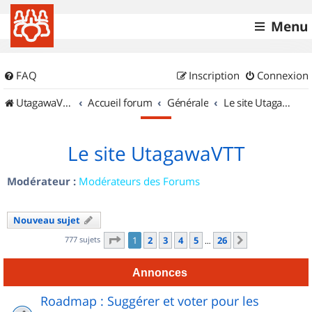
Menu
FAQ
Inscription
Connexion
UtagawaVTT (Randos VTT et VTTAE avec traces GPS)
Accueil forum
Générale
Le site UtagawaVTT
Le site UtagawaVTT
Modérateur :
Modérateurs des Forums
Nouveau sujet
Page
1
sur
26
777 sujets
1
2
3
4
5
26
Suivant
…
Annonces
Roadmap : Suggérer et voter pour les