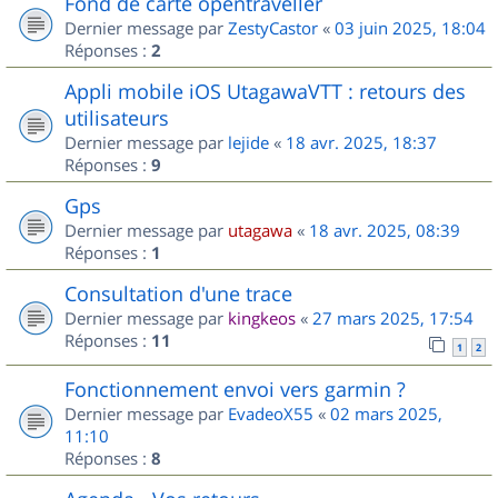
Fond de carte opentraveller
Dernier message par
ZestyCastor
«
03 juin 2025, 18:04
Réponses :
2
Appli mobile iOS UtagawaVTT : retours des
utilisateurs
Dernier message par
lejide
«
18 avr. 2025, 18:37
Réponses :
9
Gps
Dernier message par
utagawa
«
18 avr. 2025, 08:39
Réponses :
1
Consultation d'une trace
Dernier message par
kingkeos
«
27 mars 2025, 17:54
Réponses :
11
1
2
Fonctionnement envoi vers garmin ?
Dernier message par
EvadeoX55
«
02 mars 2025,
11:10
Réponses :
8