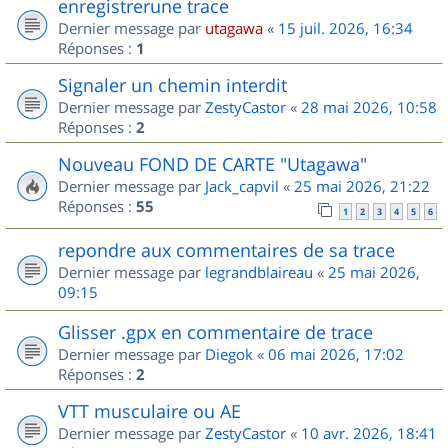
enregistrerune trace
Dernier message par
utagawa
«
15 juil. 2026, 16:34
Réponses :
1
Signaler un chemin interdit
Dernier message par
ZestyCastor
«
28 mai 2026, 10:58
Réponses :
2
Nouveau FOND DE CARTE "Utagawa"
Dernier message par
Jack_capvil
«
25 mai 2026, 21:22
Réponses :
55
1
2
3
4
5
6
repondre aux commentaires de sa trace
Dernier message par
legrandblaireau
«
25 mai 2026,
09:15
Glisser .gpx en commentaire de trace
Dernier message par
Diegok
«
06 mai 2026, 17:02
Réponses :
2
VTT musculaire ou AE
Dernier message par
ZestyCastor
«
10 avr. 2026, 18:41