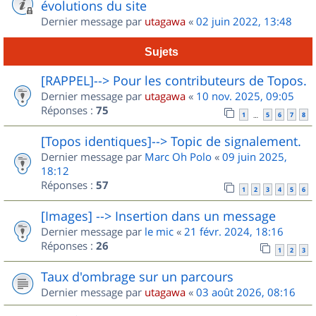
évolutions du site
Dernier message par
utagawa
«
02 juin 2022, 13:48
Sujets
[RAPPEL]--> Pour les contributeurs de Topos.
Dernier message par
utagawa
«
10 nov. 2025, 09:05
Réponses :
75
1
5
6
7
8
…
[Topos identiques]--> Topic de signalement.
Dernier message par
Marc Oh Polo
«
09 juin 2025,
18:12
Réponses :
57
1
2
3
4
5
6
[Images] --> Insertion dans un message
Dernier message par
le mic
«
21 févr. 2024, 18:16
Réponses :
26
1
2
3
Taux d'ombrage sur un parcours
Dernier message par
utagawa
«
03 août 2026, 08:16