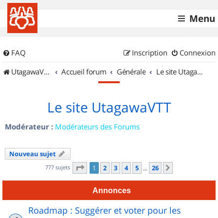
Menu
FAQ
Inscription
Connexion
UtagawaVTT (Randos VTT et VTTAE avec traces GPS)
Accueil forum
Générale
Le site UtagawaVTT
Le site UtagawaVTT
Modérateur :
Modérateurs des Forums
Nouveau sujet
Page
1
sur
26
777 sujets
1
2
3
4
5
26
Suivant
…
Annonces
Roadmap : Suggérer et voter pour les