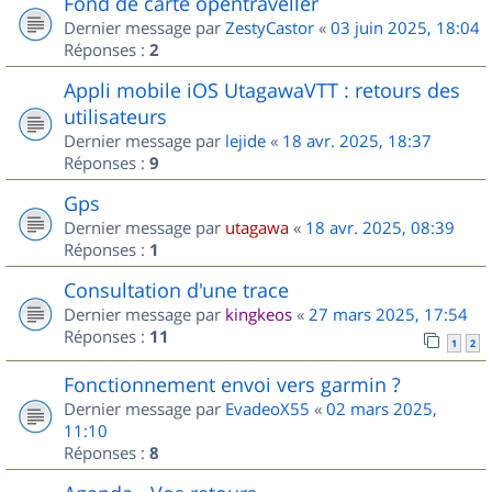
Fond de carte opentraveller
Dernier message par
ZestyCastor
«
03 juin 2025, 18:04
Réponses :
2
Appli mobile iOS UtagawaVTT : retours des
utilisateurs
Dernier message par
lejide
«
18 avr. 2025, 18:37
Réponses :
9
Gps
Dernier message par
utagawa
«
18 avr. 2025, 08:39
Réponses :
1
Consultation d'une trace
Dernier message par
kingkeos
«
27 mars 2025, 17:54
Réponses :
11
1
2
Fonctionnement envoi vers garmin ?
Dernier message par
EvadeoX55
«
02 mars 2025,
11:10
Réponses :
8