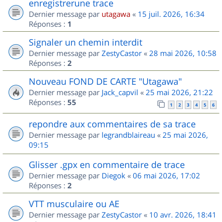
enregistrerune trace
Dernier message par
utagawa
«
15 juil. 2026, 16:34
Réponses :
1
Signaler un chemin interdit
Dernier message par
ZestyCastor
«
28 mai 2026, 10:58
Réponses :
2
Nouveau FOND DE CARTE "Utagawa"
Dernier message par
Jack_capvil
«
25 mai 2026, 21:22
Réponses :
55
1
2
3
4
5
6
repondre aux commentaires de sa trace
Dernier message par
legrandblaireau
«
25 mai 2026,
09:15
Glisser .gpx en commentaire de trace
Dernier message par
Diegok
«
06 mai 2026, 17:02
Réponses :
2
VTT musculaire ou AE
Dernier message par
ZestyCastor
«
10 avr. 2026, 18:41