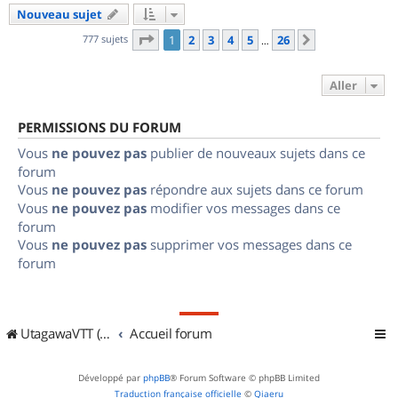
Nouveau sujet
Page
1
sur
26
777 sujets
1
2
3
4
5
26
Suivant
…
Aller
PERMISSIONS DU FORUM
Vous
ne pouvez pas
publier de nouveaux sujets dans ce
forum
Vous
ne pouvez pas
répondre aux sujets dans ce forum
Vous
ne pouvez pas
modifier vos messages dans ce
forum
Vous
ne pouvez pas
supprimer vos messages dans ce
forum
UtagawaVTT (Randos VTT et VTTAE avec traces GPS)
Accueil forum
Développé par
phpBB
® Forum Software © phpBB Limited
Traduction française officielle
©
Qiaeru