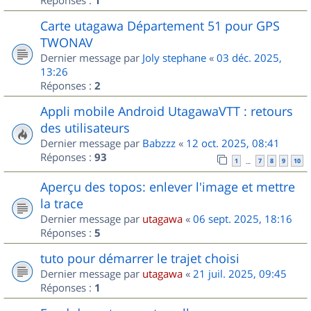
1
Carte utagawa Département 51 pour GPS
TWONAV
Dernier message par
Joly stephane
«
03 déc. 2025,
13:26
Réponses :
2
Appli mobile Android UtagawaVTT : retours
des utilisateurs
Dernier message par
Babzzz
«
12 oct. 2025, 08:41
Réponses :
93
1
7
8
9
10
…
Aperçu des topos: enlever l'image et mettre
la trace
Dernier message par
utagawa
«
06 sept. 2025, 18:16
Réponses :
5
tuto pour démarrer le trajet choisi
Dernier message par
utagawa
«
21 juil. 2025, 09:45
Réponses :
1