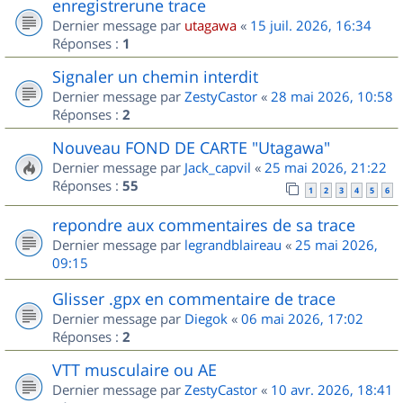
enregistrerune trace
Dernier message par
utagawa
«
15 juil. 2026, 16:34
Réponses :
1
Signaler un chemin interdit
Dernier message par
ZestyCastor
«
28 mai 2026, 10:58
Réponses :
2
Nouveau FOND DE CARTE "Utagawa"
Dernier message par
Jack_capvil
«
25 mai 2026, 21:22
Réponses :
55
1
2
3
4
5
6
repondre aux commentaires de sa trace
Dernier message par
legrandblaireau
«
25 mai 2026,
09:15
Glisser .gpx en commentaire de trace
Dernier message par
Diegok
«
06 mai 2026, 17:02
Réponses :
2
VTT musculaire ou AE
Dernier message par
ZestyCastor
«
10 avr. 2026, 18:41