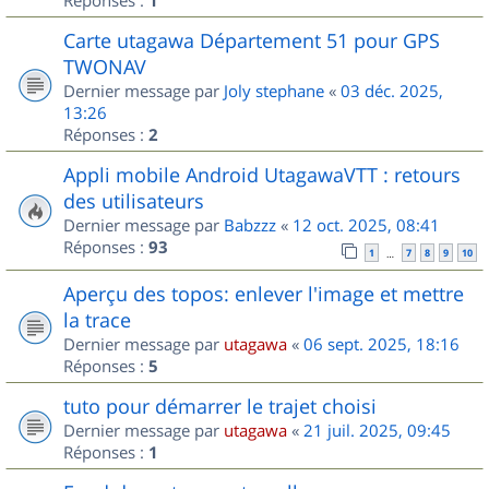
1
Carte utagawa Département 51 pour GPS
TWONAV
Dernier message par
Joly stephane
«
03 déc. 2025,
13:26
Réponses :
2
Appli mobile Android UtagawaVTT : retours
des utilisateurs
Dernier message par
Babzzz
«
12 oct. 2025, 08:41
Réponses :
93
1
7
8
9
10
…
Aperçu des topos: enlever l'image et mettre
la trace
Dernier message par
utagawa
«
06 sept. 2025, 18:16
Réponses :
5
tuto pour démarrer le trajet choisi
Dernier message par
utagawa
«
21 juil. 2025, 09:45
Réponses :
1