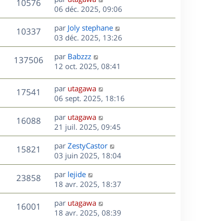
r
V
s
10576
g
e
e
06 déc. 2025, 09:06
i
m
s
e
r
u
e
e
a
s
D
par
Joly stephane
n
r
V
s
10337
g
e
e
03 déc. 2025, 13:26
i
m
s
e
r
u
e
e
a
s
D
par
Babzzz
n
r
V
s
137506
g
e
e
12 oct. 2025, 08:41
i
m
s
e
r
u
e
e
a
s
n
r
s
D
g
par
utagawa
V
17541
e
i
m
s
e
e
06 sept. 2025, 18:16
e
e
a
r
u
s
r
s
D
g
par
utagawa
n
V
16088
m
s
e
e
e
21 juil. 2025, 09:45
i
e
a
r
u
e
s
s
D
g
par
ZestyCastor
n
r
V
15821
s
e
e
e
03 juin 2025, 18:04
i
m
a
r
u
e
e
s
D
g
par
lejide
n
r
V
s
23858
e
e
e
18 avr. 2025, 18:37
i
m
s
r
u
e
e
a
s
D
par
utagawa
n
r
V
s
16001
g
e
e
18 avr. 2025, 08:39
i
m
s
e