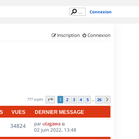
Connexion
Inscription
Connexion
Page
1
sur
26
777 sujets
1
2
3
4
5
26
Suivant
…
S
VUES
DERNIER MESSAGE
D
par
utagawa
V
34824
e
02 juin 2022, 13:48
r
u