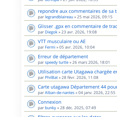
repondre aux commentaires de sa t
par
legrandblaireau
»
25 mai 2026, 09:15
Glisser .gpx en commentaire de tra
par
Diegok
»
23 avr. 2026, 19:08
VTT musculaire ou AE
par
Fermi
»
05 avr. 2026, 10:04
Erreur de département
par
speedy turtle
»
26 mars 2026, 18:01
Utilisation carte Utagawa chargée 
par
PhilBat
»
28 févr. 2026, 11:08
Carte utagawa Département 44 po
par
Alban-de-nantes
»
04 janv. 2026, 22:55
Connexion
par
bunky
»
28 déc. 2025, 07:49
filtres avancees sur les dates