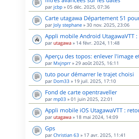
par
jcbp
»
05 déc. 2025, 07:36
Carte utagawa Département 51 po
par
Joly stephane
»
30 nov. 2025, 23:06
Appli mobile Android UtagawaVTT : r
par
utagawa
»
14 févr. 2024, 11:48
Aperçu des topos: enlever l'image et
par
Mxjnprr
»
29 août 2025, 16:11
tuto pour démarrer le trajet choisi
par
Dom33
»
19 juil. 2025, 17:10
Fond de carte opentraveller
par
mp03
»
01 juin 2025, 22:01
Appli mobile iOS UtagawaVTT : retou
par
utagawa
»
18 mai 2024, 14:09
Gps
par
Christian 63
»
17 avr. 2025, 11:41