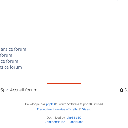
p
s
n
é
e
o
s
p
s
n
e
o
s
s
n
e
dans ce forum
s
s
 forum
e
 ce forum
s ce forum
s
S)
Accueil forum
S
Développé par
phpBB
® Forum Software © phpBB Limited
Traduction française officielle
©
Qiaeru
Optimized by:
phpBB SEO
Confidentialité
|
Conditions