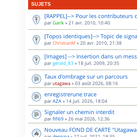
SUJETS
[RAPPEL]--> Pour les contributeurs 
par
Garik
»
21 avr. 2010, 10:40
[Topos identiques]--> Topic de sign
par
ChristianM
»
20 avr. 2010, 21:38
[Images] --> Insertion dans un mes
par
gerald_83
»
18 juil. 2009, 20:35
Taux d'ombrage sur un parcours
par
utagawa
»
03 août 2026, 08:16
enregistrerune trace
par
AZA
»
14 juil. 2026, 18:04
Signaler un chemin interdit
par
fifi69
»
26 mai 2026, 12:36
Nouveau FOND DE CARTE "Utagawa
par
denispa
»
27 juil. 2022, 18:35