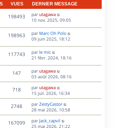
n
S
VUES
DERNIER MESSAGE
e
i
e
D
par
utagawa
V
198493
s
r
e
10 nov. 2025, 09:05
m
r
u
e
n
D
par
Marc Oh Polo
V
198963
e
s
i
e
09 juin 2025, 18:12
s
e
r
u
s
a
r
n
D
par
le mic
V
117743
g
m
e
i
e
21 févr. 2024, 18:16
e
e
e
r
u
s
s
r
n
D
par
utagawa
s
V
147
m
e
i
e
03 août 2026, 08:16
a
e
e
r
u
g
s
s
r
D
par
utagawa
n
e
V
718
s
m
e
e
15 juil. 2026, 16:34
i
a
e
r
u
e
g
s
s
D
par
ZestyCastor
n
r
V
2748
e
s
e
e
28 mai 2026, 10:58
i
m
a
r
u
e
e
s
D
g
par
Jack_capvil
n
r
V
s
167099
e
e
e
25 mai 2026, 21:22
i
m
s