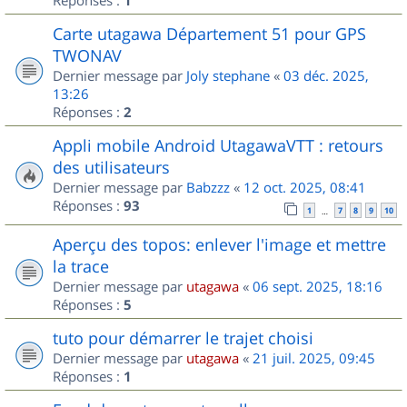
1
Carte utagawa Département 51 pour GPS
TWONAV
Dernier message par
Joly stephane
«
03 déc. 2025,
13:26
Réponses :
2
Appli mobile Android UtagawaVTT : retours
des utilisateurs
Dernier message par
Babzzz
«
12 oct. 2025, 08:41
Réponses :
93
1
7
8
9
10
…
Aperçu des topos: enlever l'image et mettre
la trace
Dernier message par
utagawa
«
06 sept. 2025, 18:16
Réponses :
5
tuto pour démarrer le trajet choisi
Dernier message par
utagawa
«
21 juil. 2025, 09:45
Réponses :
1