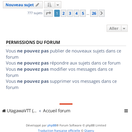
Nouveau sujet
Page
1
sur
26
777 sujets
1
2
3
4
5
26
Suivant
…
Aller
PERMISSIONS DU FORUM
Vous
ne pouvez pas
publier de nouveaux sujets dans ce
forum
Vous
ne pouvez pas
répondre aux sujets dans ce forum
Vous
ne pouvez pas
modifier vos messages dans ce
forum
Vous
ne pouvez pas
supprimer vos messages dans ce
forum
UtagawaVTT (Randos VTT et VTTAE avec traces GPS)
Accueil forum
Développé par
phpBB
® Forum Software © phpBB Limited
Traduction française officielle
©
Qiaeru