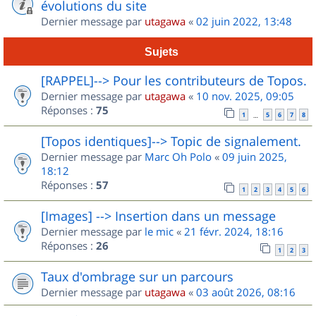
évolutions du site
Dernier message par
utagawa
«
02 juin 2022, 13:48
Sujets
[RAPPEL]--> Pour les contributeurs de Topos.
Dernier message par
utagawa
«
10 nov. 2025, 09:05
Réponses :
75
1
5
6
7
8
…
[Topos identiques]--> Topic de signalement.
Dernier message par
Marc Oh Polo
«
09 juin 2025,
18:12
Réponses :
57
1
2
3
4
5
6
[Images] --> Insertion dans un message
Dernier message par
le mic
«
21 févr. 2024, 18:16
Réponses :
26
1
2
3
Taux d'ombrage sur un parcours
Dernier message par
utagawa
«
03 août 2026, 08:16