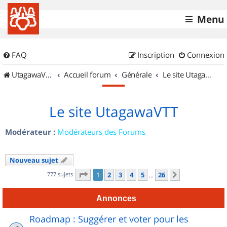
Menu
FAQ
Inscription
Connexion
UtagawaVTT (Randos VTT et VTTAE avec traces GPS)
Accueil forum
Générale
Le site UtagawaVTT
Le site UtagawaVTT
Modérateur :
Modérateurs des Forums
Nouveau sujet
Page
1
sur
26
777 sujets
1
2
3
4
5
26
Suivant
…
Annonces
Roadmap : Suggérer et voter pour les