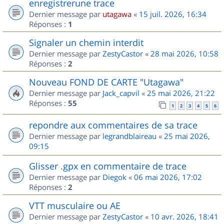
enregistrerune trace
Dernier message par
utagawa
«
15 juil. 2026, 16:34
Réponses :
1
Signaler un chemin interdit
Dernier message par
ZestyCastor
«
28 mai 2026, 10:58
Réponses :
2
Nouveau FOND DE CARTE "Utagawa"
Dernier message par
Jack_capvil
«
25 mai 2026, 21:22
Réponses :
55
1
2
3
4
5
6
repondre aux commentaires de sa trace
Dernier message par
legrandblaireau
«
25 mai 2026,
09:15
Glisser .gpx en commentaire de trace
Dernier message par
Diegok
«
06 mai 2026, 17:02
Réponses :
2
VTT musculaire ou AE
Dernier message par
ZestyCastor
«
10 avr. 2026, 18:41