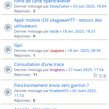
Fond de carte opentraveller
Dernier message par
ZestyCastor
«
03 juin 2025, 18:04
Réponses :
2
Appli mobile iOS UtagawaVTT : retours des
utilisateurs
Dernier message par
lejide
«
18 avr. 2025, 18:37
Réponses :
9
Gps
Dernier message par
utagawa
«
18 avr. 2025, 08:39
Réponses :
1
Consultation d'une trace
Dernier message par
kingkeos
«
27 mars 2025, 17:54
Réponses :
11
1
2
Fonctionnement envoi vers garmin ?
Dernier message par
EvadeoX55
«
02 mars 2025,
11:10
Réponses :
8