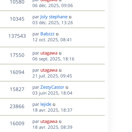
r
V
s
10580
g
e
e
06 déc. 2025, 09:06
i
m
s
e
r
u
e
e
a
s
D
par
Joly stephane
n
r
V
s
10345
g
e
e
03 déc. 2025, 13:26
i
m
s
e
r
u
e
e
a
s
D
par
Babzzz
n
r
V
s
137543
g
e
e
12 oct. 2025, 08:41
i
m
s
e
r
u
e
e
a
s
n
r
s
D
g
par
utagawa
V
17550
e
i
m
s
e
e
06 sept. 2025, 18:16
e
e
a
r
u
s
r
s
D
g
par
utagawa
n
V
16094
m
s
e
e
e
21 juil. 2025, 09:45
i
e
a
r
u
e
s
s
D
g
par
ZestyCastor
n
r
V
15827
s
e
e
e
03 juin 2025, 18:04
i
m
a
r
u
e
e
s
D
g
par
lejide
n
r
V
s
23866
e
e
e
18 avr. 2025, 18:37
i
m
s
r
u
e
e
a
s
D
par
utagawa
n
r
V
s
16009
g
e
e
18 avr. 2025, 08:39
i
m
s
e