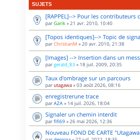
SUJETS
[RAPPEL]--> Pour les contributeurs 
par
Garik
»
21 avr. 2010, 10:40
[Topos identiques]--> Topic de sign
par
ChristianM
»
20 avr. 2010, 21:38
[Images] --> Insertion dans un mes
par
gerald_83
»
18 juil. 2009, 20:35
Taux d'ombrage sur un parcours
par
utagawa
»
03 août 2026, 08:16
enregistrerune trace
par
AZA
»
14 juil. 2026, 18:04
Signaler un chemin interdit
par
fifi69
»
26 mai 2026, 12:36
Nouveau FOND DE CARTE "Utagawa
par
denispa
»
27 juil. 2022, 18:35