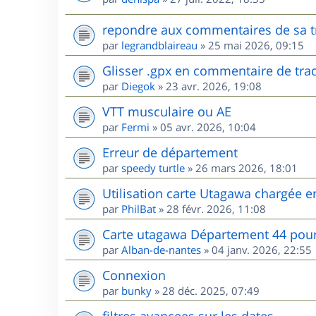
repondre aux commentaires de sa t
par
legrandblaireau
»
25 mai 2026, 09:15
Glisser .gpx en commentaire de tra
par
Diegok
»
23 avr. 2026, 19:08
VTT musculaire ou AE
par
Fermi
»
05 avr. 2026, 10:04
Erreur de département
par
speedy turtle
»
26 mars 2026, 18:01
Utilisation carte Utagawa chargée 
par
PhilBat
»
28 févr. 2026, 11:08
Carte utagawa Département 44 po
par
Alban-de-nantes
»
04 janv. 2026, 22:55
Connexion
par
bunky
»
28 déc. 2025, 07:49
filtres avancees sur les dates