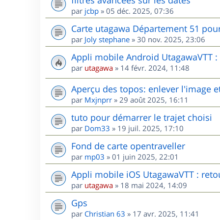
par
jcbp
»
05 déc. 2025, 07:36
Carte utagawa Département 51 po
par
Joly stephane
»
30 nov. 2025, 23:06
Appli mobile Android UtagawaVTT : r
par
utagawa
»
14 févr. 2024, 11:48
Aperçu des topos: enlever l'image et
par
Mxjnprr
»
29 août 2025, 16:11
tuto pour démarrer le trajet choisi
par
Dom33
»
19 juil. 2025, 17:10
Fond de carte opentraveller
par
mp03
»
01 juin 2025, 22:01
Appli mobile iOS UtagawaVTT : retou
par
utagawa
»
18 mai 2024, 14:09
Gps
par
Christian 63
»
17 avr. 2025, 11:41