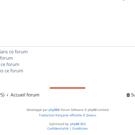
p
s
n
é
e
o
s
p
s
n
e
o
s
s
n
e
dans ce forum
s
s
 forum
e
 ce forum
s ce forum
s
S)
Accueil forum
S
Développé par
phpBB
® Forum Software © phpBB Limited
Traduction française officielle
©
Qiaeru
Optimized by:
phpBB SEO
Confidentialité
|
Conditions