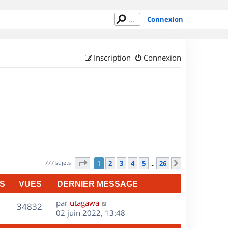
Connexion
Inscription
Connexion
Page
1
sur
26
777 sujets
1
2
3
4
5
26
Suivant
…
S
VUES
DERNIER MESSAGE
D
par
utagawa
V
34832
e
02 juin 2022, 13:48
r
u