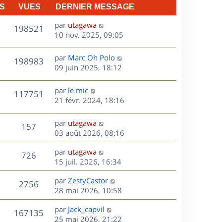
n
S
VUES
DERNIER MESSAGE
e
i
e
D
par
utagawa
V
198521
s
r
e
10 nov. 2025, 09:05
m
r
u
e
n
D
par
Marc Oh Polo
V
198983
e
s
i
e
09 juin 2025, 18:12
s
e
r
u
s
a
r
n
D
par
le mic
V
117751
g
m
e
i
e
21 févr. 2024, 18:16
e
e
e
r
u
s
s
r
n
D
par
utagawa
s
V
157
m
e
i
e
03 août 2026, 08:16
a
e
e
r
u
g
s
s
r
D
par
utagawa
n
e
V
726
s
m
e
e
15 juil. 2026, 16:34
i
a
e
r
u
e
g
s
s
D
par
ZestyCastor
n
r
V
2756
e
s
e
e
28 mai 2026, 10:58
i
m
a
r
u
e
e
s
D
g
par
Jack_capvil
n
r
V
s
167135
e
e
e
25 mai 2026, 21:22
i
m
s