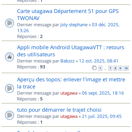
1
Carte utagawa Département 51 pour GPS
TWONAV
Dernier message par
Joly stephane
«
03 déc. 2025,
13:26
Réponses :
2
Appli mobile Android UtagawaVTT : retours
des utilisateurs
Dernier message par
Babzzz
«
12 oct. 2025, 08:41
Réponses :
93
1
7
8
9
10
…
Aperçu des topos: enlever l'image et mettre
la trace
Dernier message par
utagawa
«
06 sept. 2025, 18:16
Réponses :
5
tuto pour démarrer le trajet choisi
Dernier message par
utagawa
«
21 juil. 2025, 09:45
Réponses :
1