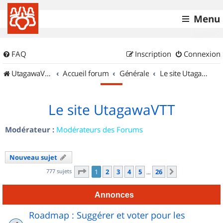
Menu
FAQ
Inscription
Connexion
UtagawaVTT (Randos VTT et VTTAE avec traces GPS)
Accueil forum
Générale
Le site UtagawaVTT
Le site UtagawaVTT
Modérateur :
Modérateurs des Forums
Nouveau sujet
Page
1
sur
26
777 sujets
1
2
3
4
5
26
Suivant
…
Annonces
Roadmap : Suggérer et voter pour les