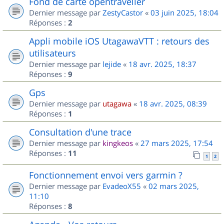
Fond de carte opentraveller
Dernier message par
ZestyCastor
«
03 juin 2025, 18:04
Réponses :
2
Appli mobile iOS UtagawaVTT : retours des
utilisateurs
Dernier message par
lejide
«
18 avr. 2025, 18:37
Réponses :
9
Gps
Dernier message par
utagawa
«
18 avr. 2025, 08:39
Réponses :
1
Consultation d'une trace
Dernier message par
kingkeos
«
27 mars 2025, 17:54
Réponses :
11
1
2
Fonctionnement envoi vers garmin ?
Dernier message par
EvadeoX55
«
02 mars 2025,
11:10
Réponses :
8