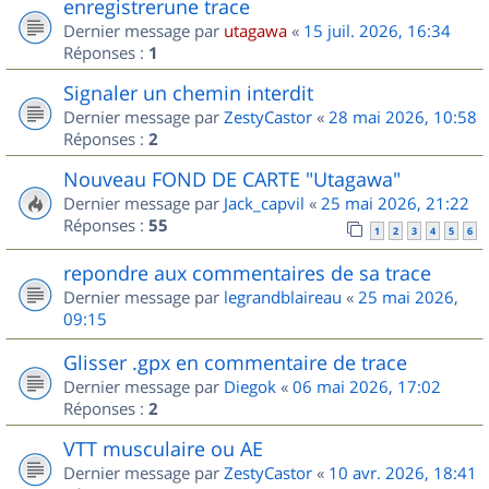
enregistrerune trace
Dernier message par
utagawa
«
15 juil. 2026, 16:34
Réponses :
1
Signaler un chemin interdit
Dernier message par
ZestyCastor
«
28 mai 2026, 10:58
Réponses :
2
Nouveau FOND DE CARTE "Utagawa"
Dernier message par
Jack_capvil
«
25 mai 2026, 21:22
Réponses :
55
1
2
3
4
5
6
repondre aux commentaires de sa trace
Dernier message par
legrandblaireau
«
25 mai 2026,
09:15
Glisser .gpx en commentaire de trace
Dernier message par
Diegok
«
06 mai 2026, 17:02
Réponses :
2
VTT musculaire ou AE
Dernier message par
ZestyCastor
«
10 avr. 2026, 18:41