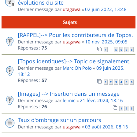
évolutions du site
Dernier message par
utagawa
«
02 juin 2022, 13:48
Sujets
[RAPPEL]--> Pour les contributeurs de Topos.
Dernier message par
utagawa
«
10 nov. 2025, 09:05
Réponses :
75
1
5
6
7
8
…
[Topos identiques]--> Topic de signalement.
Dernier message par
Marc Oh Polo
«
09 juin 2025,
18:12
Réponses :
57
1
2
3
4
5
6
[Images] --> Insertion dans un message
Dernier message par
le mic
«
21 févr. 2024, 18:16
Réponses :
26
1
2
3
Taux d'ombrage sur un parcours
Dernier message par
utagawa
«
03 août 2026, 08:16