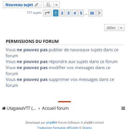
Nouveau sujet
Page
1
sur
26
777 sujets
1
2
3
4
5
26
Suivant
…
Aller
PERMISSIONS DU FORUM
Vous
ne pouvez pas
publier de nouveaux sujets dans ce
forum
Vous
ne pouvez pas
répondre aux sujets dans ce forum
Vous
ne pouvez pas
modifier vos messages dans ce
forum
Vous
ne pouvez pas
supprimer vos messages dans ce
forum
UtagawaVTT (Randos VTT et VTTAE avec traces GPS)
Accueil forum
Développé par
phpBB
® Forum Software © phpBB Limited
Traduction française officielle
©
Qiaeru