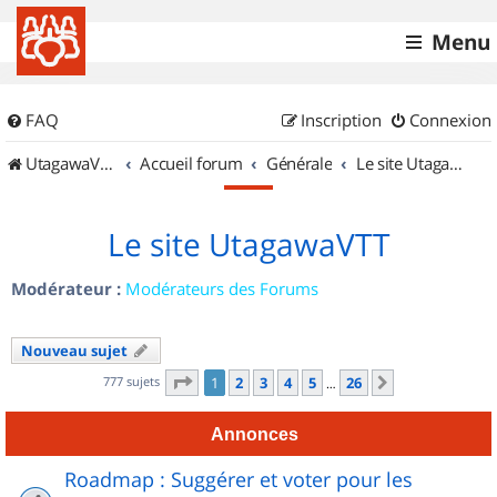
Menu
FAQ
Inscription
Connexion
UtagawaVTT (Randos VTT et VTTAE avec traces GPS)
Accueil forum
Générale
Le site UtagawaVTT
Le site UtagawaVTT
Modérateur :
Modérateurs des Forums
Nouveau sujet
Page
1
sur
26
777 sujets
1
2
3
4
5
26
Suivant
…
Annonces
Roadmap : Suggérer et voter pour les