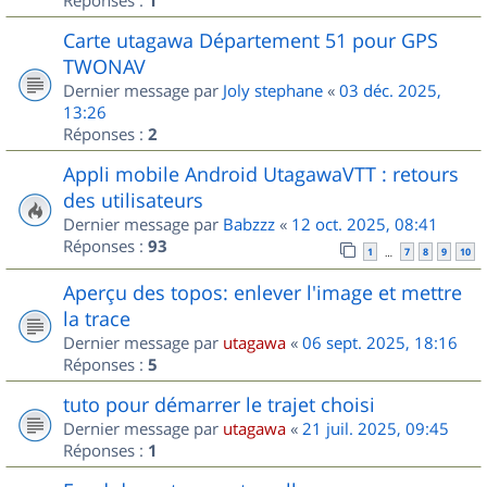
1
Carte utagawa Département 51 pour GPS
TWONAV
Dernier message par
Joly stephane
«
03 déc. 2025,
13:26
Réponses :
2
Appli mobile Android UtagawaVTT : retours
des utilisateurs
Dernier message par
Babzzz
«
12 oct. 2025, 08:41
Réponses :
93
1
7
8
9
10
…
Aperçu des topos: enlever l'image et mettre
la trace
Dernier message par
utagawa
«
06 sept. 2025, 18:16
Réponses :
5
tuto pour démarrer le trajet choisi
Dernier message par
utagawa
«
21 juil. 2025, 09:45
Réponses :
1