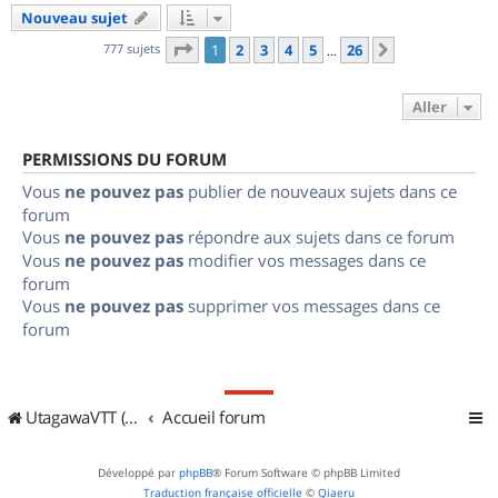
Nouveau sujet
Page
1
sur
26
777 sujets
1
2
3
4
5
26
Suivant
…
Aller
PERMISSIONS DU FORUM
Vous
ne pouvez pas
publier de nouveaux sujets dans ce
forum
Vous
ne pouvez pas
répondre aux sujets dans ce forum
Vous
ne pouvez pas
modifier vos messages dans ce
forum
Vous
ne pouvez pas
supprimer vos messages dans ce
forum
UtagawaVTT (Randos VTT et VTTAE avec traces GPS)
Accueil forum
Développé par
phpBB
® Forum Software © phpBB Limited
Traduction française officielle
©
Qiaeru