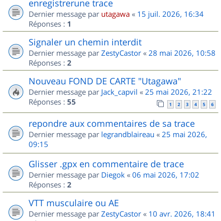
enregistrerune trace
Dernier message par
utagawa
«
15 juil. 2026, 16:34
Réponses :
1
Signaler un chemin interdit
Dernier message par
ZestyCastor
«
28 mai 2026, 10:58
Réponses :
2
Nouveau FOND DE CARTE "Utagawa"
Dernier message par
Jack_capvil
«
25 mai 2026, 21:22
Réponses :
55
1
2
3
4
5
6
repondre aux commentaires de sa trace
Dernier message par
legrandblaireau
«
25 mai 2026,
09:15
Glisser .gpx en commentaire de trace
Dernier message par
Diegok
«
06 mai 2026, 17:02
Réponses :
2
VTT musculaire ou AE
Dernier message par
ZestyCastor
«
10 avr. 2026, 18:41