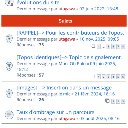
évolutions du site
Dernier message par
utagawa
«
02 juin 2022, 13:48
Sujets
[RAPPEL]--> Pour les contributeurs de Topos.
Dernier message par
utagawa
«
10 nov. 2025, 09:05
Réponses :
75
1
5
6
7
8
…
[Topos identiques]--> Topic de signalement.
Dernier message par
Marc Oh Polo
«
09 juin 2025,
18:12
Réponses :
57
1
2
3
4
5
6
[Images] --> Insertion dans un message
Dernier message par
le mic
«
21 févr. 2024, 18:16
Réponses :
26
1
2
3
Taux d'ombrage sur un parcours
Dernier message par
utagawa
«
03 août 2026, 08:16