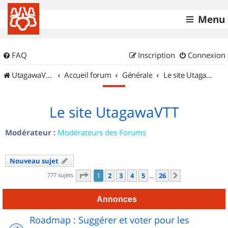
Menu
FAQ
Inscription
Connexion
UtagawaVTT (Randos VTT et VTTAE avec traces GPS)
Accueil forum
Générale
Le site UtagawaVTT
Le site UtagawaVTT
Modérateur :
Modérateurs des Forums
Nouveau sujet
Page
1
sur
26
777 sujets
1
2
3
4
5
26
Suivant
…
Annonces
Roadmap : Suggérer et voter pour les