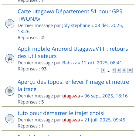
1
Carte utagawa Département 51 pour GPS
TWONAV
Dernier message par
Joly stephane
«
03 déc. 2025,
13:26
Réponses :
2
Appli mobile Android UtagawaVTT : retours
des utilisateurs
Dernier message par
Babzzz
«
12 oct. 2025, 08:41
Réponses :
93
1
7
8
9
10
…
Aperçu des topos: enlever l'image et mettre
la trace
Dernier message par
utagawa
«
06 sept. 2025, 18:16
Réponses :
5
tuto pour démarrer le trajet choisi
Dernier message par
utagawa
«
21 juil. 2025, 09:45
Réponses :
1