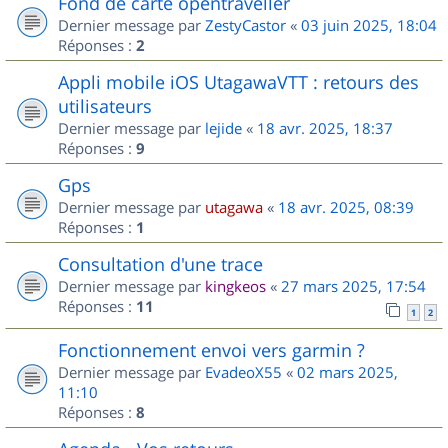
Fond de carte opentraveller
Dernier message par
ZestyCastor
«
03 juin 2025, 18:04
Réponses :
2
Appli mobile iOS UtagawaVTT : retours des
utilisateurs
Dernier message par
lejide
«
18 avr. 2025, 18:37
Réponses :
9
Gps
Dernier message par
utagawa
«
18 avr. 2025, 08:39
Réponses :
1
Consultation d'une trace
Dernier message par
kingkeos
«
27 mars 2025, 17:54
Réponses :
11
1
2
Fonctionnement envoi vers garmin ?
Dernier message par
EvadeoX55
«
02 mars 2025,
11:10
Réponses :
8