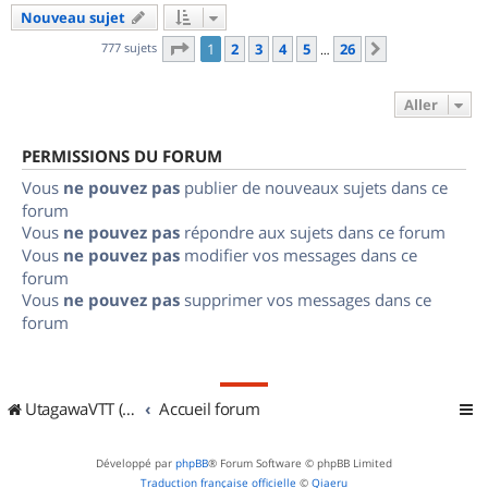
Nouveau sujet
Page
1
sur
26
777 sujets
1
2
3
4
5
26
Suivant
…
Aller
PERMISSIONS DU FORUM
Vous
ne pouvez pas
publier de nouveaux sujets dans ce
forum
Vous
ne pouvez pas
répondre aux sujets dans ce forum
Vous
ne pouvez pas
modifier vos messages dans ce
forum
Vous
ne pouvez pas
supprimer vos messages dans ce
forum
UtagawaVTT (Randos VTT et VTTAE avec traces GPS)
Accueil forum
Développé par
phpBB
® Forum Software © phpBB Limited
Traduction française officielle
©
Qiaeru