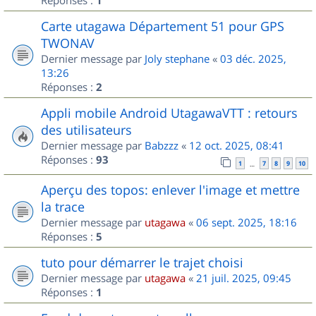
1
Carte utagawa Département 51 pour GPS
TWONAV
Dernier message par
Joly stephane
«
03 déc. 2025,
13:26
Réponses :
2
Appli mobile Android UtagawaVTT : retours
des utilisateurs
Dernier message par
Babzzz
«
12 oct. 2025, 08:41
Réponses :
93
1
7
8
9
10
…
Aperçu des topos: enlever l'image et mettre
la trace
Dernier message par
utagawa
«
06 sept. 2025, 18:16
Réponses :
5
tuto pour démarrer le trajet choisi
Dernier message par
utagawa
«
21 juil. 2025, 09:45
Réponses :
1