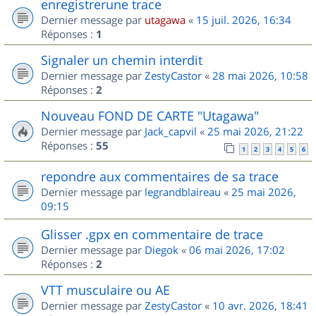
enregistrerune trace
Dernier message par
utagawa
«
15 juil. 2026, 16:34
Réponses :
1
Signaler un chemin interdit
Dernier message par
ZestyCastor
«
28 mai 2026, 10:58
Réponses :
2
Nouveau FOND DE CARTE "Utagawa"
Dernier message par
Jack_capvil
«
25 mai 2026, 21:22
Réponses :
55
1
2
3
4
5
6
repondre aux commentaires de sa trace
Dernier message par
legrandblaireau
«
25 mai 2026,
09:15
Glisser .gpx en commentaire de trace
Dernier message par
Diegok
«
06 mai 2026, 17:02
Réponses :
2
VTT musculaire ou AE
Dernier message par
ZestyCastor
«
10 avr. 2026, 18:41