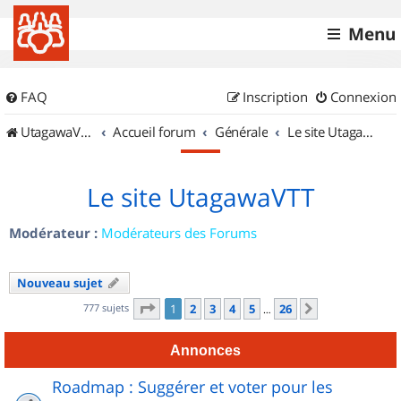
Menu
FAQ
Inscription
Connexion
UtagawaVTT (Randos VTT et VTTAE avec traces GPS)
Accueil forum
Générale
Le site UtagawaVTT
Le site UtagawaVTT
Modérateur :
Modérateurs des Forums
Nouveau sujet
Page
1
sur
26
777 sujets
1
2
3
4
5
26
Suivant
…
Annonces
Roadmap : Suggérer et voter pour les