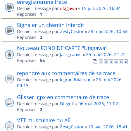
enregistrerune trace
Dernier message par
utagawa
«
15 juil. 2026, 16:34
Réponses :
1
Signaler un chemin interdit
Dernier message par
ZestyCastor
«
28 mai 2026, 10:58
Réponses :
2
Nouveau FOND DE CARTE "Utagawa"
Dernier message par
Jack_capvil
«
25 mai 2026, 21:22
Réponses :
55
1
2
3
4
5
6
repondre aux commentaires de sa trace
Dernier message par
legrandblaireau
«
25 mai 2026,
09:15
Glisser .gpx en commentaire de trace
Dernier message par
Diegok
«
06 mai 2026, 17:02
Réponses :
2
VTT musculaire ou AE
Dernier message par
ZestyCastor
«
10 avr. 2026, 18:41