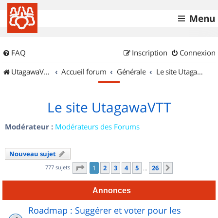
Menu
FAQ
Inscription
Connexion
UtagawaVTT (Randos VTT et VTTAE avec traces GPS)
Accueil forum
Générale
Le site UtagawaVTT
Le site UtagawaVTT
Modérateur :
Modérateurs des Forums
Nouveau sujet
Page
1
sur
26
777 sujets
1
2
3
4
5
26
Suivant
…
Annonces
Roadmap : Suggérer et voter pour les