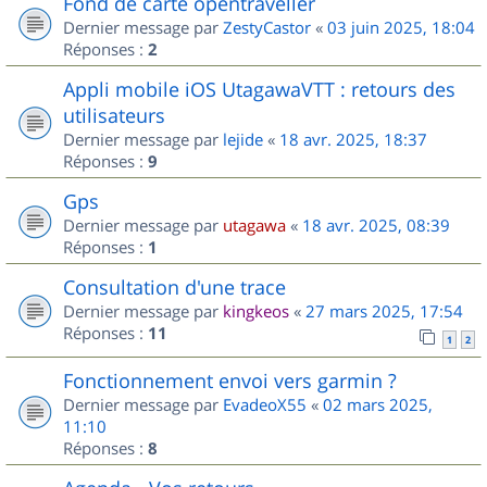
Fond de carte opentraveller
Dernier message par
ZestyCastor
«
03 juin 2025, 18:04
Réponses :
2
Appli mobile iOS UtagawaVTT : retours des
utilisateurs
Dernier message par
lejide
«
18 avr. 2025, 18:37
Réponses :
9
Gps
Dernier message par
utagawa
«
18 avr. 2025, 08:39
Réponses :
1
Consultation d'une trace
Dernier message par
kingkeos
«
27 mars 2025, 17:54
Réponses :
11
1
2
Fonctionnement envoi vers garmin ?
Dernier message par
EvadeoX55
«
02 mars 2025,
11:10
Réponses :
8