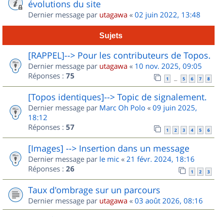
évolutions du site
Dernier message par
utagawa
«
02 juin 2022, 13:48
Sujets
[RAPPEL]--> Pour les contributeurs de Topos.
Dernier message par
utagawa
«
10 nov. 2025, 09:05
Réponses :
75
1
5
6
7
8
…
[Topos identiques]--> Topic de signalement.
Dernier message par
Marc Oh Polo
«
09 juin 2025,
18:12
Réponses :
57
1
2
3
4
5
6
[Images] --> Insertion dans un message
Dernier message par
le mic
«
21 févr. 2024, 18:16
Réponses :
26
1
2
3
Taux d'ombrage sur un parcours
Dernier message par
utagawa
«
03 août 2026, 08:16