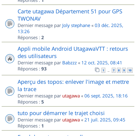
1
Carte utagawa Département 51 pour GPS
TWONAV
Dernier message par
Joly stephane
«
03 déc. 2025,
13:26
Réponses :
2
Appli mobile Android UtagawaVTT : retours
des utilisateurs
Dernier message par
Babzzz
«
12 oct. 2025, 08:41
Réponses :
93
1
7
8
9
10
…
Aperçu des topos: enlever l'image et mettre
la trace
Dernier message par
utagawa
«
06 sept. 2025, 18:16
Réponses :
5
tuto pour démarrer le trajet choisi
Dernier message par
utagawa
«
21 juil. 2025, 09:45
Réponses :
1