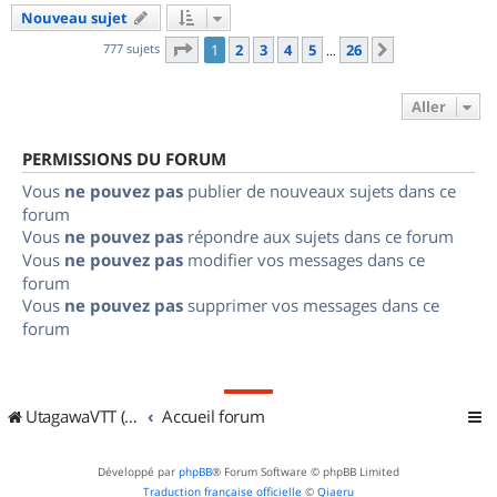
Nouveau sujet
Page
1
sur
26
777 sujets
1
2
3
4
5
26
Suivant
…
Aller
PERMISSIONS DU FORUM
Vous
ne pouvez pas
publier de nouveaux sujets dans ce
forum
Vous
ne pouvez pas
répondre aux sujets dans ce forum
Vous
ne pouvez pas
modifier vos messages dans ce
forum
Vous
ne pouvez pas
supprimer vos messages dans ce
forum
UtagawaVTT (Randos VTT et VTTAE avec traces GPS)
Accueil forum
Développé par
phpBB
® Forum Software © phpBB Limited
Traduction française officielle
©
Qiaeru