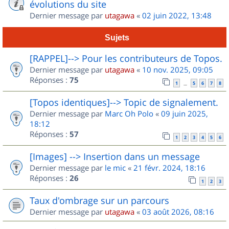
évolutions du site
Dernier message par
utagawa
«
02 juin 2022, 13:48
Sujets
[RAPPEL]--> Pour les contributeurs de Topos.
Dernier message par
utagawa
«
10 nov. 2025, 09:05
Réponses :
75
1
5
6
7
8
…
[Topos identiques]--> Topic de signalement.
Dernier message par
Marc Oh Polo
«
09 juin 2025,
18:12
Réponses :
57
1
2
3
4
5
6
[Images] --> Insertion dans un message
Dernier message par
le mic
«
21 févr. 2024, 18:16
Réponses :
26
1
2
3
Taux d'ombrage sur un parcours
Dernier message par
utagawa
«
03 août 2026, 08:16