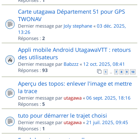
1
Carte utagawa Département 51 pour GPS
TWONAV
Dernier message par
Joly stephane
«
03 déc. 2025,
13:26
Réponses :
2
Appli mobile Android UtagawaVTT : retours
des utilisateurs
Dernier message par
Babzzz
«
12 oct. 2025, 08:41
Réponses :
93
1
7
8
9
10
…
Aperçu des topos: enlever l'image et mettre
la trace
Dernier message par
utagawa
«
06 sept. 2025, 18:16
Réponses :
5
tuto pour démarrer le trajet choisi
Dernier message par
utagawa
«
21 juil. 2025, 09:45
Réponses :
1