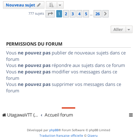
Nouveau sujet
Page
1
sur
26
777 sujets
1
2
3
4
5
26
Suivant
…
Aller
PERMISSIONS DU FORUM
Vous
ne pouvez pas
publier de nouveaux sujets dans ce
forum
Vous
ne pouvez pas
répondre aux sujets dans ce forum
Vous
ne pouvez pas
modifier vos messages dans ce
forum
Vous
ne pouvez pas
supprimer vos messages dans ce
forum
UtagawaVTT (Randos VTT et VTTAE avec traces GPS)
Accueil forum
Développé par
phpBB
® Forum Software © phpBB Limited
Traduction française officielle
©
Qiaeru