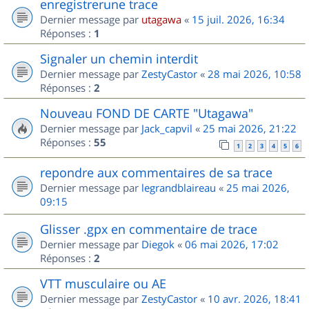
enregistrerune trace
Dernier message par
utagawa
«
15 juil. 2026, 16:34
Réponses :
1
Signaler un chemin interdit
Dernier message par
ZestyCastor
«
28 mai 2026, 10:58
Réponses :
2
Nouveau FOND DE CARTE "Utagawa"
Dernier message par
Jack_capvil
«
25 mai 2026, 21:22
Réponses :
55
1
2
3
4
5
6
repondre aux commentaires de sa trace
Dernier message par
legrandblaireau
«
25 mai 2026,
09:15
Glisser .gpx en commentaire de trace
Dernier message par
Diegok
«
06 mai 2026, 17:02
Réponses :
2
VTT musculaire ou AE
Dernier message par
ZestyCastor
«
10 avr. 2026, 18:41