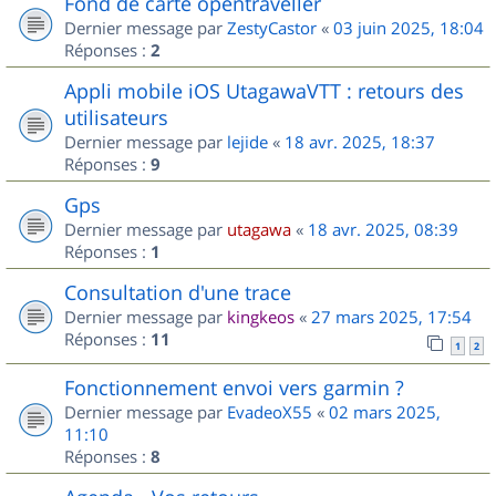
Fond de carte opentraveller
Dernier message par
ZestyCastor
«
03 juin 2025, 18:04
Réponses :
2
Appli mobile iOS UtagawaVTT : retours des
utilisateurs
Dernier message par
lejide
«
18 avr. 2025, 18:37
Réponses :
9
Gps
Dernier message par
utagawa
«
18 avr. 2025, 08:39
Réponses :
1
Consultation d'une trace
Dernier message par
kingkeos
«
27 mars 2025, 17:54
Réponses :
11
1
2
Fonctionnement envoi vers garmin ?
Dernier message par
EvadeoX55
«
02 mars 2025,
11:10
Réponses :
8