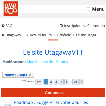
Menu
FAQ
Inscription
Connexion
UtagawaVTT (Randos VTT et VTTAE avec traces GPS)
Accueil forum
Générale
Le site UtagawaVTT
Le site UtagawaVTT
Modérateur :
Modérateurs des Forums
Nouveau sujet
Page
1
sur
26
777 sujets
1
2
3
4
5
26
Suivant
…
Annonces
Roadmap : Suggérer et voter pour les