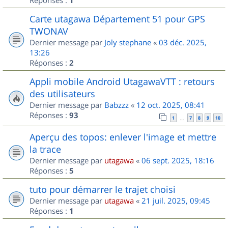
1
Carte utagawa Département 51 pour GPS
TWONAV
Dernier message par
Joly stephane
«
03 déc. 2025,
13:26
Réponses :
2
Appli mobile Android UtagawaVTT : retours
des utilisateurs
Dernier message par
Babzzz
«
12 oct. 2025, 08:41
Réponses :
93
1
7
8
9
10
…
Aperçu des topos: enlever l'image et mettre
la trace
Dernier message par
utagawa
«
06 sept. 2025, 18:16
Réponses :
5
tuto pour démarrer le trajet choisi
Dernier message par
utagawa
«
21 juil. 2025, 09:45
Réponses :
1