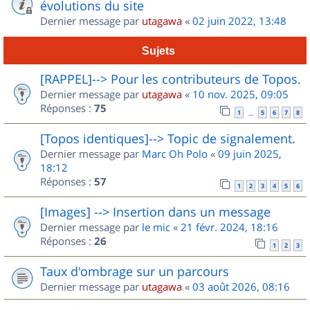
évolutions du site
Dernier message par
utagawa
«
02 juin 2022, 13:48
Sujets
[RAPPEL]--> Pour les contributeurs de Topos.
Dernier message par
utagawa
«
10 nov. 2025, 09:05
Réponses :
75
1
5
6
7
8
…
[Topos identiques]--> Topic de signalement.
Dernier message par
Marc Oh Polo
«
09 juin 2025,
18:12
Réponses :
57
1
2
3
4
5
6
[Images] --> Insertion dans un message
Dernier message par
le mic
«
21 févr. 2024, 18:16
Réponses :
26
1
2
3
Taux d'ombrage sur un parcours
Dernier message par
utagawa
«
03 août 2026, 08:16