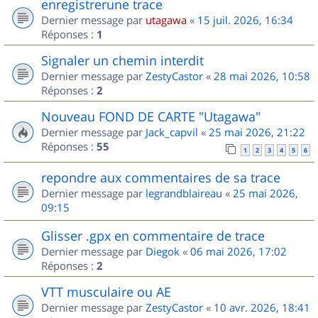
enregistrerune trace
Dernier message par
utagawa
«
15 juil. 2026, 16:34
Réponses :
1
Signaler un chemin interdit
Dernier message par
ZestyCastor
«
28 mai 2026, 10:58
Réponses :
2
Nouveau FOND DE CARTE "Utagawa"
Dernier message par
Jack_capvil
«
25 mai 2026, 21:22
Réponses :
55
1
2
3
4
5
6
repondre aux commentaires de sa trace
Dernier message par
legrandblaireau
«
25 mai 2026,
09:15
Glisser .gpx en commentaire de trace
Dernier message par
Diegok
«
06 mai 2026, 17:02
Réponses :
2
VTT musculaire ou AE
Dernier message par
ZestyCastor
«
10 avr. 2026, 18:41