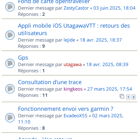
Fond de carte opentraveller
Dernier message par
ZestyCastor
«
03 juin 2025, 18:04
Réponses :
2
Appli mobile iOS UtagawaVTT : retours des
utilisateurs
Dernier message par
lejide
«
18 avr. 2025, 18:37
Réponses :
9
Gps
Dernier message par
utagawa
«
18 avr. 2025, 08:39
Réponses :
1
Consultation d'une trace
Dernier message par
kingkeos
«
27 mars 2025, 17:54
Réponses :
11
1
2
Fonctionnement envoi vers garmin ?
Dernier message par
EvadeoX55
«
02 mars 2025,
11:10
Réponses :
8