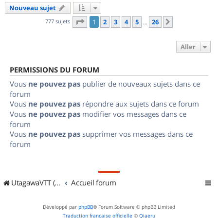
Nouveau sujet
Page
1
sur
26
777 sujets
1
2
3
4
5
26
Suivant
…
Aller
PERMISSIONS DU FORUM
Vous
ne pouvez pas
publier de nouveaux sujets dans ce
forum
Vous
ne pouvez pas
répondre aux sujets dans ce forum
Vous
ne pouvez pas
modifier vos messages dans ce
forum
Vous
ne pouvez pas
supprimer vos messages dans ce
forum
UtagawaVTT (Randos VTT et VTTAE avec traces GPS)
Accueil forum
Développé par
phpBB
® Forum Software © phpBB Limited
Traduction française officielle
©
Qiaeru