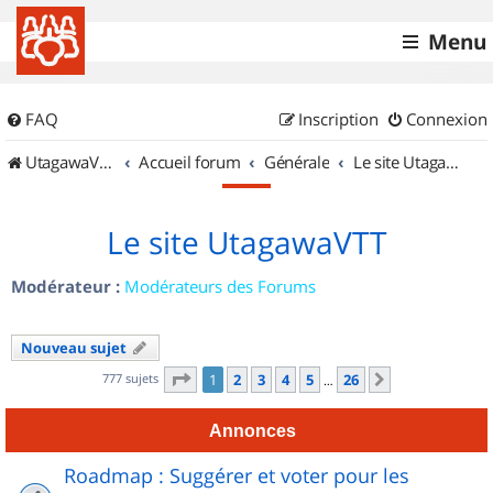
Menu
FAQ
Inscription
Connexion
UtagawaVTT (Randos VTT et VTTAE avec traces GPS)
Accueil forum
Générale
Le site UtagawaVTT
Le site UtagawaVTT
Modérateur :
Modérateurs des Forums
Nouveau sujet
Page
1
sur
26
777 sujets
1
2
3
4
5
26
Suivant
…
Annonces
Roadmap : Suggérer et voter pour les