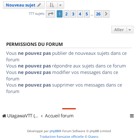
Nouveau sujet
Page
1
sur
26
777 sujets
1
2
3
4
5
26
Suivant
…
Aller
PERMISSIONS DU FORUM
Vous
ne pouvez pas
publier de nouveaux sujets dans ce
forum
Vous
ne pouvez pas
répondre aux sujets dans ce forum
Vous
ne pouvez pas
modifier vos messages dans ce
forum
Vous
ne pouvez pas
supprimer vos messages dans ce
forum
UtagawaVTT (Randos VTT et VTTAE avec traces GPS)
Accueil forum
Développé par
phpBB
® Forum Software © phpBB Limited
Traduction française officielle
©
Qiaeru