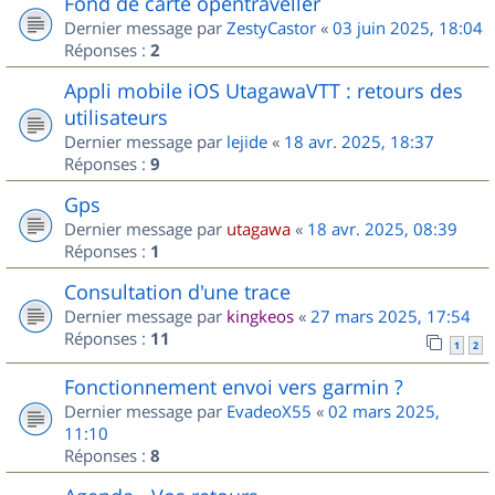
Fond de carte opentraveller
Dernier message par
ZestyCastor
«
03 juin 2025, 18:04
Réponses :
2
Appli mobile iOS UtagawaVTT : retours des
utilisateurs
Dernier message par
lejide
«
18 avr. 2025, 18:37
Réponses :
9
Gps
Dernier message par
utagawa
«
18 avr. 2025, 08:39
Réponses :
1
Consultation d'une trace
Dernier message par
kingkeos
«
27 mars 2025, 17:54
Réponses :
11
1
2
Fonctionnement envoi vers garmin ?
Dernier message par
EvadeoX55
«
02 mars 2025,
11:10
Réponses :
8