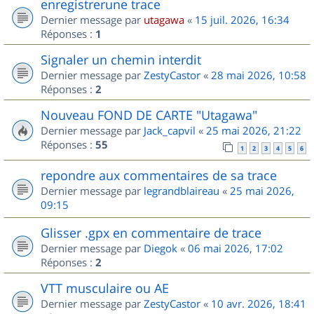
enregistrerune trace
Dernier message par
utagawa
«
15 juil. 2026, 16:34
Réponses :
1
Signaler un chemin interdit
Dernier message par
ZestyCastor
«
28 mai 2026, 10:58
Réponses :
2
Nouveau FOND DE CARTE "Utagawa"
Dernier message par
Jack_capvil
«
25 mai 2026, 21:22
Réponses :
55
1
2
3
4
5
6
repondre aux commentaires de sa trace
Dernier message par
legrandblaireau
«
25 mai 2026,
09:15
Glisser .gpx en commentaire de trace
Dernier message par
Diegok
«
06 mai 2026, 17:02
Réponses :
2
VTT musculaire ou AE
Dernier message par
ZestyCastor
«
10 avr. 2026, 18:41