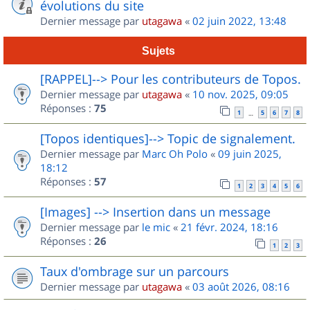
évolutions du site
Dernier message par
utagawa
«
02 juin 2022, 13:48
Sujets
[RAPPEL]--> Pour les contributeurs de Topos.
Dernier message par
utagawa
«
10 nov. 2025, 09:05
Réponses :
75
1
5
6
7
8
…
[Topos identiques]--> Topic de signalement.
Dernier message par
Marc Oh Polo
«
09 juin 2025,
18:12
Réponses :
57
1
2
3
4
5
6
[Images] --> Insertion dans un message
Dernier message par
le mic
«
21 févr. 2024, 18:16
Réponses :
26
1
2
3
Taux d'ombrage sur un parcours
Dernier message par
utagawa
«
03 août 2026, 08:16