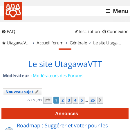
Menu
FAQ
Inscription
Connexion
UtagawaVTT (Randos VTT et VTTAE avec traces GPS)
Accueil forum
Générale
Le site UtagawaVTT
Le site UtagawaVTT
Modérateur :
Modérateurs des Forums
Nouveau sujet
Page
1
sur
26
777 sujets
1
2
3
4
5
26
Suivant
…
Annonces
Roadmap : Suggérer et voter pour les