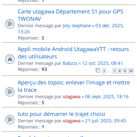
1
Carte utagawa Département 51 pour GPS
TWONAV
Dernier message par
Joly stephane
«
03 déc. 2025,
13:26
Réponses :
2
Appli mobile Android UtagawaVTT : retours
des utilisateurs
Dernier message par
Babzzz
«
12 oct. 2025, 08:41
Réponses :
93
1
7
8
9
10
…
Aperçu des topos: enlever l'image et mettre
la trace
Dernier message par
utagawa
«
06 sept. 2025, 18:16
Réponses :
5
tuto pour démarrer le trajet choisi
Dernier message par
utagawa
«
21 juil. 2025, 09:45
Réponses :
1