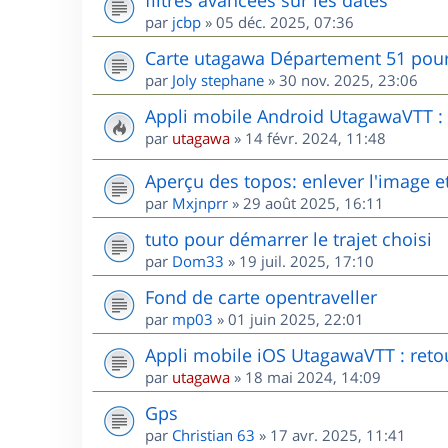
par
jcbp
»
05 déc. 2025, 07:36
Carte utagawa Département 51 po
par
Joly stephane
»
30 nov. 2025, 23:06
Appli mobile Android UtagawaVTT : r
par
utagawa
»
14 févr. 2024, 11:48
Aperçu des topos: enlever l'image et
par
Mxjnprr
»
29 août 2025, 16:11
tuto pour démarrer le trajet choisi
par
Dom33
»
19 juil. 2025, 17:10
Fond de carte opentraveller
par
mp03
»
01 juin 2025, 22:01
Appli mobile iOS UtagawaVTT : retou
par
utagawa
»
18 mai 2024, 14:09
Gps
par
Christian 63
»
17 avr. 2025, 11:41