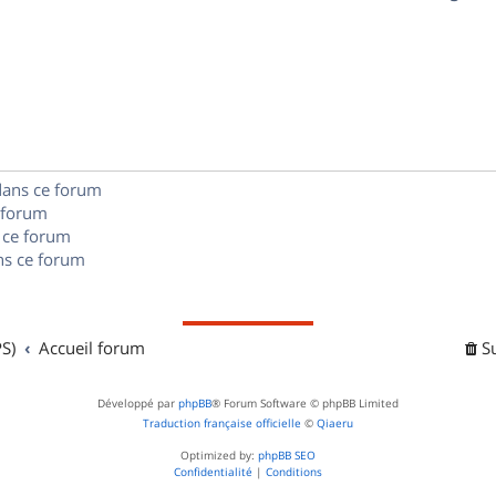
p
s
n
é
e
o
s
p
s
n
e
o
s
s
n
e
dans ce forum
s
s
 forum
e
 ce forum
s ce forum
s
S)
Accueil forum
S
Développé par
phpBB
® Forum Software © phpBB Limited
Traduction française officielle
©
Qiaeru
Optimized by:
phpBB SEO
Confidentialité
|
Conditions