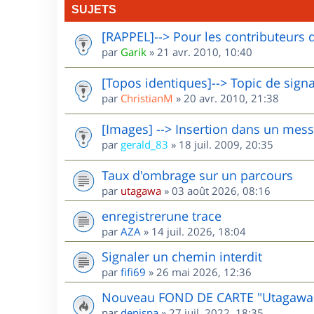
SUJETS
[RAPPEL]--> Pour les contributeurs 
par
Garik
»
21 avr. 2010, 10:40
[Topos identiques]--> Topic de sign
par
ChristianM
»
20 avr. 2010, 21:38
[Images] --> Insertion dans un mes
par
gerald_83
»
18 juil. 2009, 20:35
Taux d'ombrage sur un parcours
par
utagawa
»
03 août 2026, 08:16
enregistrerune trace
par
AZA
»
14 juil. 2026, 18:04
Signaler un chemin interdit
par
fifi69
»
26 mai 2026, 12:36
Nouveau FOND DE CARTE "Utagawa
par
denispa
»
27 juil. 2022, 18:35