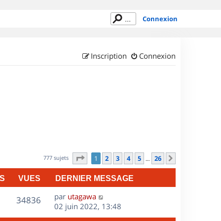
Connexion
Inscription
Connexion
Page
1
sur
26
777 sujets
1
2
3
4
5
26
Suivant
…
S
VUES
DERNIER MESSAGE
D
par
utagawa
V
34836
e
02 juin 2022, 13:48
r
u