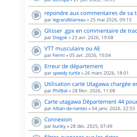
repondre aux commentaires de sa t
par
legrandblaireau
»
25 mai 2026, 09:15
Glisser .gpx en commentaire de tra
par
Diegok
»
23 avr. 2026, 19:08
VTT musculaire ou AE
par
Fermi
»
05 avr. 2026, 10:04
Erreur de département
par
speedy turtle
»
26 mars 2026, 18:01
Utilisation carte Utagawa chargée 
par
PhilBat
»
28 févr. 2026, 11:08
Carte utagawa Département 44 po
par
Alban-de-nantes
»
04 janv. 2026, 22:55
Connexion
par
bunky
»
28 déc. 2025, 07:49
filtres avancees sur les dates