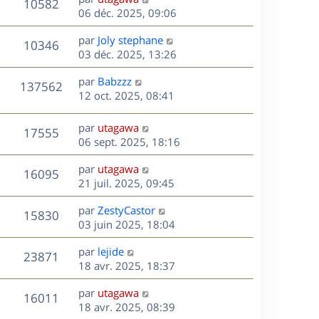
r
V
s
10582
g
e
e
06 déc. 2025, 09:06
i
m
s
e
r
u
e
e
a
s
D
par
Joly stephane
n
r
V
s
10346
g
e
e
03 déc. 2025, 13:26
i
m
s
e
r
u
e
e
a
s
D
par
Babzzz
n
r
V
s
137562
g
e
e
12 oct. 2025, 08:41
i
m
s
e
r
u
e
e
a
s
n
r
s
D
g
par
utagawa
V
17555
e
i
m
s
e
e
06 sept. 2025, 18:16
e
e
a
r
u
s
r
s
D
g
par
utagawa
n
V
16095
m
s
e
e
e
21 juil. 2025, 09:45
i
e
a
r
u
e
s
s
D
g
par
ZestyCastor
n
r
V
15830
s
e
e
e
03 juin 2025, 18:04
i
m
a
r
u
e
e
s
D
g
par
lejide
n
r
V
s
23871
e
e
e
18 avr. 2025, 18:37
i
m
s
r
u
e
e
a
s
D
par
utagawa
n
r
V
s
16011
g
e
e
18 avr. 2025, 08:39
i
m
s
e