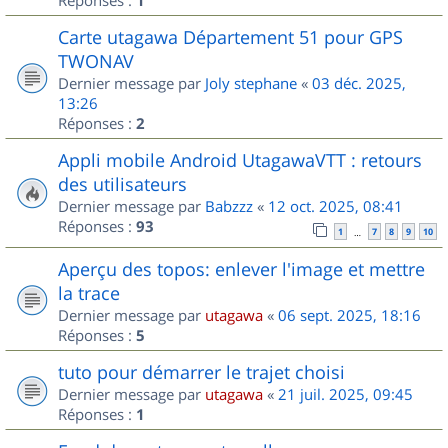
1
Carte utagawa Département 51 pour GPS
TWONAV
Dernier message par
Joly stephane
«
03 déc. 2025,
13:26
Réponses :
2
Appli mobile Android UtagawaVTT : retours
des utilisateurs
Dernier message par
Babzzz
«
12 oct. 2025, 08:41
Réponses :
93
1
7
8
9
10
…
Aperçu des topos: enlever l'image et mettre
la trace
Dernier message par
utagawa
«
06 sept. 2025, 18:16
Réponses :
5
tuto pour démarrer le trajet choisi
Dernier message par
utagawa
«
21 juil. 2025, 09:45
Réponses :
1