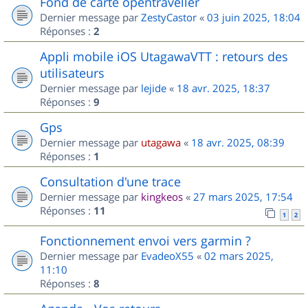
Fond de carte opentraveller
Dernier message par
ZestyCastor
«
03 juin 2025, 18:04
Réponses :
2
Appli mobile iOS UtagawaVTT : retours des
utilisateurs
Dernier message par
lejide
«
18 avr. 2025, 18:37
Réponses :
9
Gps
Dernier message par
utagawa
«
18 avr. 2025, 08:39
Réponses :
1
Consultation d'une trace
Dernier message par
kingkeos
«
27 mars 2025, 17:54
Réponses :
11
1
2
Fonctionnement envoi vers garmin ?
Dernier message par
EvadeoX55
«
02 mars 2025,
11:10
Réponses :
8