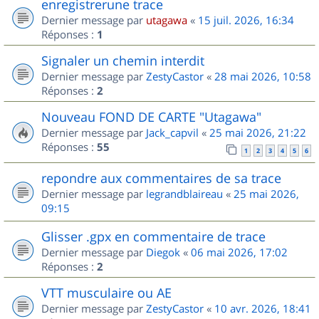
enregistrerune trace
Dernier message par
utagawa
«
15 juil. 2026, 16:34
Réponses :
1
Signaler un chemin interdit
Dernier message par
ZestyCastor
«
28 mai 2026, 10:58
Réponses :
2
Nouveau FOND DE CARTE "Utagawa"
Dernier message par
Jack_capvil
«
25 mai 2026, 21:22
Réponses :
55
1
2
3
4
5
6
repondre aux commentaires de sa trace
Dernier message par
legrandblaireau
«
25 mai 2026,
09:15
Glisser .gpx en commentaire de trace
Dernier message par
Diegok
«
06 mai 2026, 17:02
Réponses :
2
VTT musculaire ou AE
Dernier message par
ZestyCastor
«
10 avr. 2026, 18:41