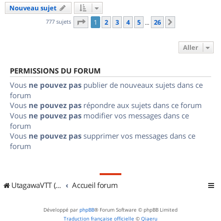
Nouveau sujet
Page
1
sur
26
777 sujets
1
2
3
4
5
26
Suivant
…
Aller
PERMISSIONS DU FORUM
Vous
ne pouvez pas
publier de nouveaux sujets dans ce
forum
Vous
ne pouvez pas
répondre aux sujets dans ce forum
Vous
ne pouvez pas
modifier vos messages dans ce
forum
Vous
ne pouvez pas
supprimer vos messages dans ce
forum
UtagawaVTT (Randos VTT et VTTAE avec traces GPS)
Accueil forum
Développé par
phpBB
® Forum Software © phpBB Limited
Traduction française officielle
©
Qiaeru