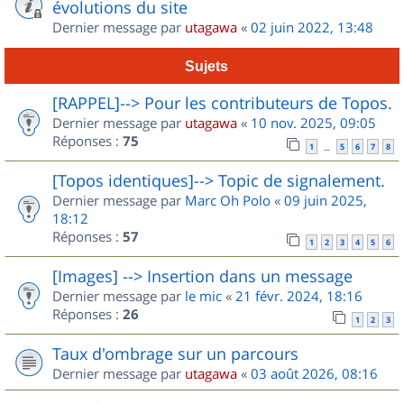
évolutions du site
Dernier message par
utagawa
«
02 juin 2022, 13:48
Sujets
[RAPPEL]--> Pour les contributeurs de Topos.
Dernier message par
utagawa
«
10 nov. 2025, 09:05
Réponses :
75
1
5
6
7
8
…
[Topos identiques]--> Topic de signalement.
Dernier message par
Marc Oh Polo
«
09 juin 2025,
18:12
Réponses :
57
1
2
3
4
5
6
[Images] --> Insertion dans un message
Dernier message par
le mic
«
21 févr. 2024, 18:16
Réponses :
26
1
2
3
Taux d'ombrage sur un parcours
Dernier message par
utagawa
«
03 août 2026, 08:16