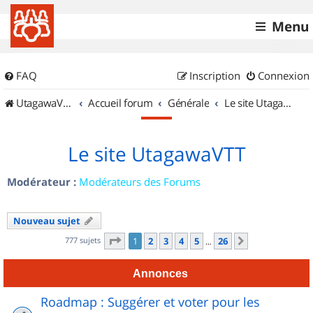
Menu
FAQ
Inscription
Connexion
UtagawaVTT (Randos VTT et VTTAE avec traces GPS)
Accueil forum
Générale
Le site UtagawaVTT
Le site UtagawaVTT
Modérateur :
Modérateurs des Forums
Nouveau sujet
Page
1
sur
26
777 sujets
1
2
3
4
5
26
Suivant
…
Annonces
Roadmap : Suggérer et voter pour les