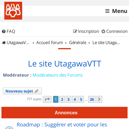
Menu
FAQ
Inscription
Connexion
UtagawaVTT (Randos VTT et VTTAE avec traces GPS)
Accueil forum
Générale
Le site UtagawaVTT
Le site UtagawaVTT
Modérateur :
Modérateurs des Forums
Nouveau sujet
Page
1
sur
26
777 sujets
1
2
3
4
5
26
Suivant
…
Annonces
Roadmap : Suggérer et voter pour les