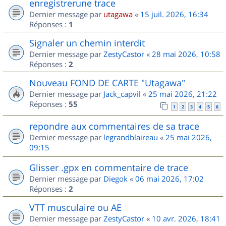
enregistrerune trace
Dernier message par
utagawa
«
15 juil. 2026, 16:34
Réponses :
1
Signaler un chemin interdit
Dernier message par
ZestyCastor
«
28 mai 2026, 10:58
Réponses :
2
Nouveau FOND DE CARTE "Utagawa"
Dernier message par
Jack_capvil
«
25 mai 2026, 21:22
Réponses :
55
1
2
3
4
5
6
repondre aux commentaires de sa trace
Dernier message par
legrandblaireau
«
25 mai 2026,
09:15
Glisser .gpx en commentaire de trace
Dernier message par
Diegok
«
06 mai 2026, 17:02
Réponses :
2
VTT musculaire ou AE
Dernier message par
ZestyCastor
«
10 avr. 2026, 18:41