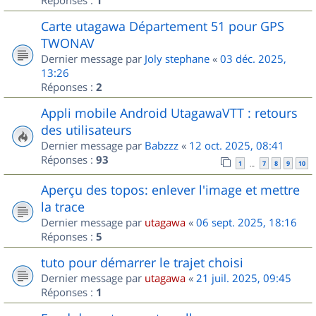
1
Carte utagawa Département 51 pour GPS
TWONAV
Dernier message par
Joly stephane
«
03 déc. 2025,
13:26
Réponses :
2
Appli mobile Android UtagawaVTT : retours
des utilisateurs
Dernier message par
Babzzz
«
12 oct. 2025, 08:41
Réponses :
93
1
7
8
9
10
…
Aperçu des topos: enlever l'image et mettre
la trace
Dernier message par
utagawa
«
06 sept. 2025, 18:16
Réponses :
5
tuto pour démarrer le trajet choisi
Dernier message par
utagawa
«
21 juil. 2025, 09:45
Réponses :
1