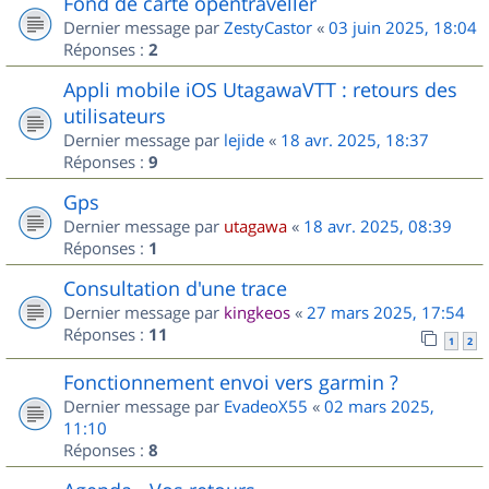
Fond de carte opentraveller
Dernier message par
ZestyCastor
«
03 juin 2025, 18:04
Réponses :
2
Appli mobile iOS UtagawaVTT : retours des
utilisateurs
Dernier message par
lejide
«
18 avr. 2025, 18:37
Réponses :
9
Gps
Dernier message par
utagawa
«
18 avr. 2025, 08:39
Réponses :
1
Consultation d'une trace
Dernier message par
kingkeos
«
27 mars 2025, 17:54
Réponses :
11
1
2
Fonctionnement envoi vers garmin ?
Dernier message par
EvadeoX55
«
02 mars 2025,
11:10
Réponses :
8