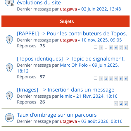
évolutions du site
Dernier message par
utagawa
«
02 juin 2022, 13:48
Sujets
[RAPPEL]--> Pour les contributeurs de Topos.
Dernier message par
utagawa
«
10 nov. 2025, 09:05
Réponses :
75
1
5
6
7
8
…
[Topos identiques]--> Topic de signalement.
Dernier message par
Marc Oh Polo
«
09 juin 2025,
18:12
Réponses :
57
1
2
3
4
5
6
[Images] --> Insertion dans un message
Dernier message par
le mic
«
21 févr. 2024, 18:16
Réponses :
26
1
2
3
Taux d'ombrage sur un parcours
Dernier message par
utagawa
«
03 août 2026, 08:16