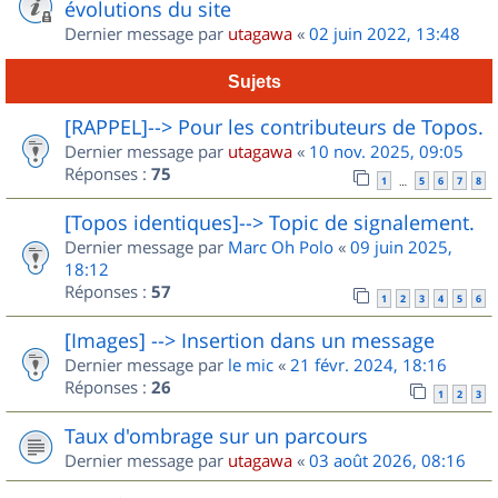
évolutions du site
Dernier message par
utagawa
«
02 juin 2022, 13:48
Sujets
[RAPPEL]--> Pour les contributeurs de Topos.
Dernier message par
utagawa
«
10 nov. 2025, 09:05
Réponses :
75
1
5
6
7
8
…
[Topos identiques]--> Topic de signalement.
Dernier message par
Marc Oh Polo
«
09 juin 2025,
18:12
Réponses :
57
1
2
3
4
5
6
[Images] --> Insertion dans un message
Dernier message par
le mic
«
21 févr. 2024, 18:16
Réponses :
26
1
2
3
Taux d'ombrage sur un parcours
Dernier message par
utagawa
«
03 août 2026, 08:16