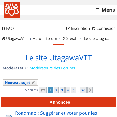
Menu
FAQ
Inscription
Connexion
UtagawaVTT (Randos VTT et VTTAE avec traces GPS)
Accueil forum
Générale
Le site UtagawaVTT
Le site UtagawaVTT
Modérateur :
Modérateurs des Forums
Nouveau sujet
Page
1
sur
26
777 sujets
1
2
3
4
5
26
Suivant
…
Annonces
Roadmap : Suggérer et voter pour les