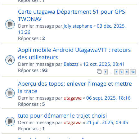
1
Carte utagawa Département 51 pour GPS
TWONAV
Dernier message par
Joly stephane
«
03 déc. 2025,
13:26
Réponses :
2
Appli mobile Android UtagawaVTT : retours
des utilisateurs
Dernier message par
Babzzz
«
12 oct. 2025, 08:41
Réponses :
93
1
7
8
9
10
…
Aperçu des topos: enlever l'image et mettre
la trace
Dernier message par
utagawa
«
06 sept. 2025, 18:16
Réponses :
5
tuto pour démarrer le trajet choisi
Dernier message par
utagawa
«
21 juil. 2025, 09:45
Réponses :
1