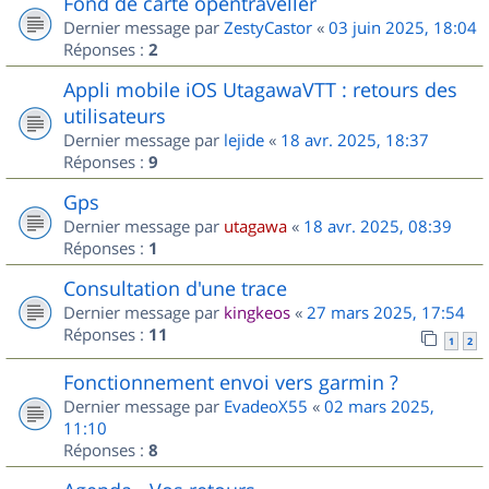
Fond de carte opentraveller
Dernier message par
ZestyCastor
«
03 juin 2025, 18:04
Réponses :
2
Appli mobile iOS UtagawaVTT : retours des
utilisateurs
Dernier message par
lejide
«
18 avr. 2025, 18:37
Réponses :
9
Gps
Dernier message par
utagawa
«
18 avr. 2025, 08:39
Réponses :
1
Consultation d'une trace
Dernier message par
kingkeos
«
27 mars 2025, 17:54
Réponses :
11
1
2
Fonctionnement envoi vers garmin ?
Dernier message par
EvadeoX55
«
02 mars 2025,
11:10
Réponses :
8