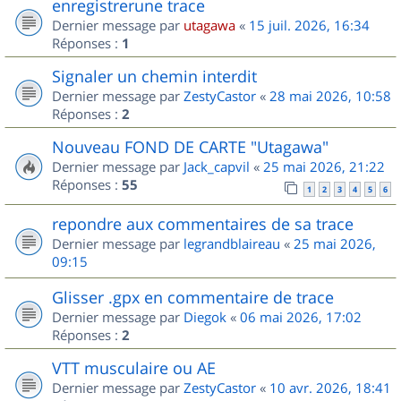
enregistrerune trace
Dernier message par
utagawa
«
15 juil. 2026, 16:34
Réponses :
1
Signaler un chemin interdit
Dernier message par
ZestyCastor
«
28 mai 2026, 10:58
Réponses :
2
Nouveau FOND DE CARTE "Utagawa"
Dernier message par
Jack_capvil
«
25 mai 2026, 21:22
Réponses :
55
1
2
3
4
5
6
repondre aux commentaires de sa trace
Dernier message par
legrandblaireau
«
25 mai 2026,
09:15
Glisser .gpx en commentaire de trace
Dernier message par
Diegok
«
06 mai 2026, 17:02
Réponses :
2
VTT musculaire ou AE
Dernier message par
ZestyCastor
«
10 avr. 2026, 18:41