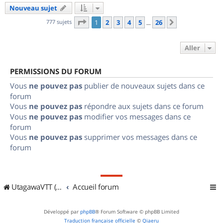
Nouveau sujet
Page
1
sur
26
777 sujets
1
2
3
4
5
26
Suivant
…
Aller
PERMISSIONS DU FORUM
Vous
ne pouvez pas
publier de nouveaux sujets dans ce
forum
Vous
ne pouvez pas
répondre aux sujets dans ce forum
Vous
ne pouvez pas
modifier vos messages dans ce
forum
Vous
ne pouvez pas
supprimer vos messages dans ce
forum
UtagawaVTT (Randos VTT et VTTAE avec traces GPS)
Accueil forum
Développé par
phpBB
® Forum Software © phpBB Limited
Traduction française officielle
©
Qiaeru