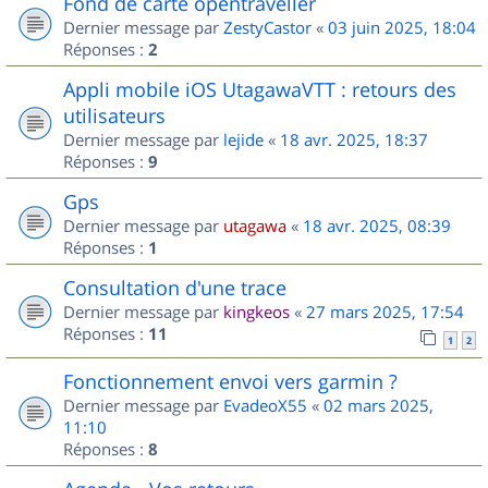
Fond de carte opentraveller
Dernier message par
ZestyCastor
«
03 juin 2025, 18:04
Réponses :
2
Appli mobile iOS UtagawaVTT : retours des
utilisateurs
Dernier message par
lejide
«
18 avr. 2025, 18:37
Réponses :
9
Gps
Dernier message par
utagawa
«
18 avr. 2025, 08:39
Réponses :
1
Consultation d'une trace
Dernier message par
kingkeos
«
27 mars 2025, 17:54
Réponses :
11
1
2
Fonctionnement envoi vers garmin ?
Dernier message par
EvadeoX55
«
02 mars 2025,
11:10
Réponses :
8