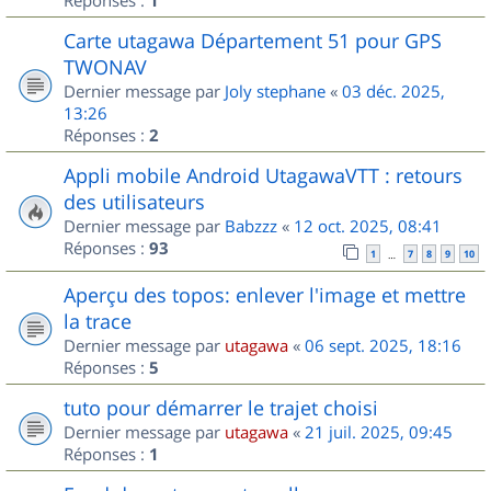
1
Carte utagawa Département 51 pour GPS
TWONAV
Dernier message par
Joly stephane
«
03 déc. 2025,
13:26
Réponses :
2
Appli mobile Android UtagawaVTT : retours
des utilisateurs
Dernier message par
Babzzz
«
12 oct. 2025, 08:41
Réponses :
93
1
7
8
9
10
…
Aperçu des topos: enlever l'image et mettre
la trace
Dernier message par
utagawa
«
06 sept. 2025, 18:16
Réponses :
5
tuto pour démarrer le trajet choisi
Dernier message par
utagawa
«
21 juil. 2025, 09:45
Réponses :
1