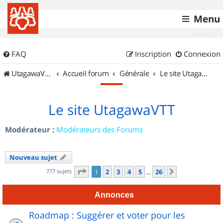
Menu
FAQ
Inscription
Connexion
UtagawaVTT (Randos VTT et VTTAE avec traces GPS)
Accueil forum
Générale
Le site UtagawaVTT
Le site UtagawaVTT
Modérateur :
Modérateurs des Forums
Nouveau sujet
Page
1
sur
26
777 sujets
1
2
3
4
5
26
Suivant
…
Annonces
Roadmap : Suggérer et voter pour les