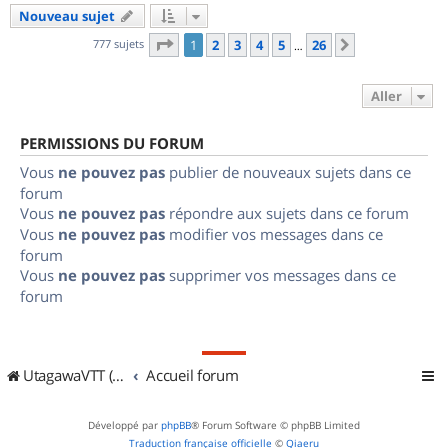
Nouveau sujet
Page
1
sur
26
777 sujets
1
2
3
4
5
26
Suivant
…
Aller
PERMISSIONS DU FORUM
Vous
ne pouvez pas
publier de nouveaux sujets dans ce
forum
Vous
ne pouvez pas
répondre aux sujets dans ce forum
Vous
ne pouvez pas
modifier vos messages dans ce
forum
Vous
ne pouvez pas
supprimer vos messages dans ce
forum
UtagawaVTT (Randos VTT et VTTAE avec traces GPS)
Accueil forum
Développé par
phpBB
® Forum Software © phpBB Limited
Traduction française officielle
©
Qiaeru