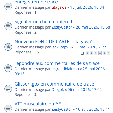
enregistrerune trace
Dernier message par
utagawa
«
15 juil. 2026, 16:34
Réponses :
1
Signaler un chemin interdit
Dernier message par
ZestyCastor
«
28 mai 2026, 10:58
Réponses :
2
Nouveau FOND DE CARTE "Utagawa"
Dernier message par
Jack_capvil
«
25 mai 2026, 21:22
Réponses :
55
1
2
3
4
5
6
repondre aux commentaires de sa trace
Dernier message par
legrandblaireau
«
25 mai 2026,
09:15
Glisser .gpx en commentaire de trace
Dernier message par
Diegok
«
06 mai 2026, 17:02
Réponses :
2
VTT musculaire ou AE
Dernier message par
ZestyCastor
«
10 avr. 2026, 18:41