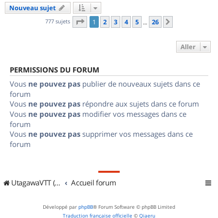
Nouveau sujet
Page
1
sur
26
777 sujets
1
2
3
4
5
26
Suivant
…
Aller
PERMISSIONS DU FORUM
Vous
ne pouvez pas
publier de nouveaux sujets dans ce
forum
Vous
ne pouvez pas
répondre aux sujets dans ce forum
Vous
ne pouvez pas
modifier vos messages dans ce
forum
Vous
ne pouvez pas
supprimer vos messages dans ce
forum
UtagawaVTT (Randos VTT et VTTAE avec traces GPS)
Accueil forum
Développé par
phpBB
® Forum Software © phpBB Limited
Traduction française officielle
©
Qiaeru