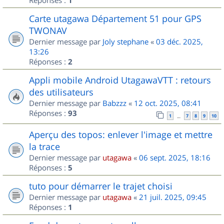
1
Carte utagawa Département 51 pour GPS
TWONAV
Dernier message par
Joly stephane
«
03 déc. 2025,
13:26
Réponses :
2
Appli mobile Android UtagawaVTT : retours
des utilisateurs
Dernier message par
Babzzz
«
12 oct. 2025, 08:41
Réponses :
93
1
7
8
9
10
…
Aperçu des topos: enlever l'image et mettre
la trace
Dernier message par
utagawa
«
06 sept. 2025, 18:16
Réponses :
5
tuto pour démarrer le trajet choisi
Dernier message par
utagawa
«
21 juil. 2025, 09:45
Réponses :
1