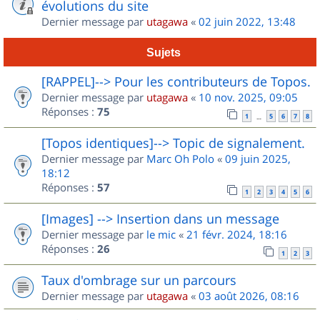
évolutions du site
Dernier message par
utagawa
«
02 juin 2022, 13:48
Sujets
[RAPPEL]--> Pour les contributeurs de Topos.
Dernier message par
utagawa
«
10 nov. 2025, 09:05
Réponses :
75
1
5
6
7
8
…
[Topos identiques]--> Topic de signalement.
Dernier message par
Marc Oh Polo
«
09 juin 2025,
18:12
Réponses :
57
1
2
3
4
5
6
[Images] --> Insertion dans un message
Dernier message par
le mic
«
21 févr. 2024, 18:16
Réponses :
26
1
2
3
Taux d'ombrage sur un parcours
Dernier message par
utagawa
«
03 août 2026, 08:16