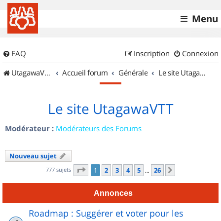
Menu
FAQ
Inscription
Connexion
UtagawaVTT (Randos VTT et VTTAE avec traces GPS)
Accueil forum
Générale
Le site UtagawaVTT
Le site UtagawaVTT
Modérateur :
Modérateurs des Forums
Nouveau sujet
Page
1
sur
26
777 sujets
1
2
3
4
5
26
Suivant
…
Annonces
Roadmap : Suggérer et voter pour les