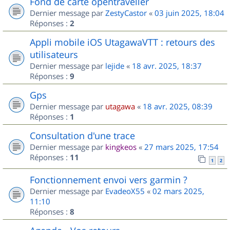
Fond de carte opentraveller
Dernier message par
ZestyCastor
«
03 juin 2025, 18:04
Réponses :
2
Appli mobile iOS UtagawaVTT : retours des
utilisateurs
Dernier message par
lejide
«
18 avr. 2025, 18:37
Réponses :
9
Gps
Dernier message par
utagawa
«
18 avr. 2025, 08:39
Réponses :
1
Consultation d'une trace
Dernier message par
kingkeos
«
27 mars 2025, 17:54
Réponses :
11
1
2
Fonctionnement envoi vers garmin ?
Dernier message par
EvadeoX55
«
02 mars 2025,
11:10
Réponses :
8