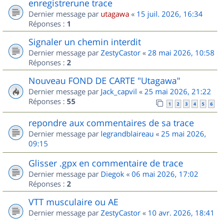
enregistrerune trace
Dernier message par
utagawa
«
15 juil. 2026, 16:34
Réponses :
1
Signaler un chemin interdit
Dernier message par
ZestyCastor
«
28 mai 2026, 10:58
Réponses :
2
Nouveau FOND DE CARTE "Utagawa"
Dernier message par
Jack_capvil
«
25 mai 2026, 21:22
Réponses :
55
1
2
3
4
5
6
repondre aux commentaires de sa trace
Dernier message par
legrandblaireau
«
25 mai 2026,
09:15
Glisser .gpx en commentaire de trace
Dernier message par
Diegok
«
06 mai 2026, 17:02
Réponses :
2
VTT musculaire ou AE
Dernier message par
ZestyCastor
«
10 avr. 2026, 18:41