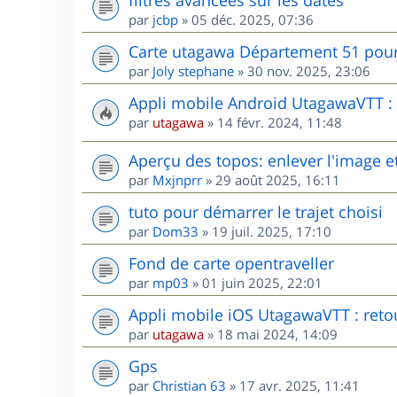
par
jcbp
»
05 déc. 2025, 07:36
Carte utagawa Département 51 po
par
Joly stephane
»
30 nov. 2025, 23:06
Appli mobile Android UtagawaVTT : r
par
utagawa
»
14 févr. 2024, 11:48
Aperçu des topos: enlever l'image et
par
Mxjnprr
»
29 août 2025, 16:11
tuto pour démarrer le trajet choisi
par
Dom33
»
19 juil. 2025, 17:10
Fond de carte opentraveller
par
mp03
»
01 juin 2025, 22:01
Appli mobile iOS UtagawaVTT : retou
par
utagawa
»
18 mai 2024, 14:09
Gps
par
Christian 63
»
17 avr. 2025, 11:41