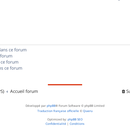
p
s
n
é
e
o
s
p
s
n
e
o
s
s
n
e
dans ce forum
s
s
 forum
e
 ce forum
s ce forum
s
S)
Accueil forum
S
Développé par
phpBB
® Forum Software © phpBB Limited
Traduction française officielle
©
Qiaeru
Optimized by:
phpBB SEO
Confidentialité
|
Conditions