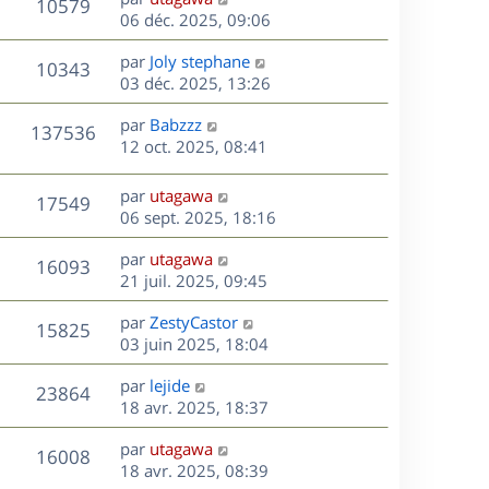
r
V
s
10579
g
e
e
06 déc. 2025, 09:06
i
m
s
e
r
u
e
e
a
s
D
par
Joly stephane
n
r
V
s
10343
g
e
e
03 déc. 2025, 13:26
i
m
s
e
r
u
e
e
a
s
D
par
Babzzz
n
r
V
s
137536
g
e
e
12 oct. 2025, 08:41
i
m
s
e
r
u
e
e
a
s
n
r
s
D
g
par
utagawa
V
17549
e
i
m
s
e
e
06 sept. 2025, 18:16
e
e
a
r
u
s
r
s
D
g
par
utagawa
n
V
16093
m
s
e
e
e
21 juil. 2025, 09:45
i
e
a
r
u
e
s
s
D
g
par
ZestyCastor
n
r
V
15825
s
e
e
e
03 juin 2025, 18:04
i
m
a
r
u
e
e
s
D
g
par
lejide
n
r
V
s
23864
e
e
e
18 avr. 2025, 18:37
i
m
s
r
u
e
e
a
s
D
par
utagawa
n
r
V
s
16008
g
e
e
18 avr. 2025, 08:39
i
m
s
e