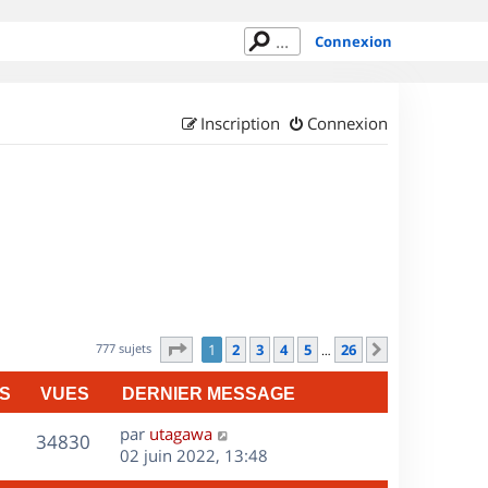
Connexion
Inscription
Connexion
Page
1
sur
26
777 sujets
1
2
3
4
5
26
Suivant
…
S
VUES
DERNIER MESSAGE
D
par
utagawa
V
34830
e
02 juin 2022, 13:48
r
u