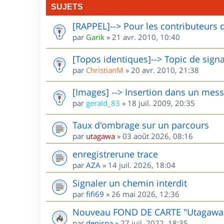
SUJETS
[RAPPEL]--> Pour les contributeurs 
par
Garik
»
21 avr. 2010, 10:40
[Topos identiques]--> Topic de sign
par
ChristianM
»
20 avr. 2010, 21:38
[Images] --> Insertion dans un mes
par
gerald_83
»
18 juil. 2009, 20:35
Taux d'ombrage sur un parcours
par
utagawa
»
03 août 2026, 08:16
enregistrerune trace
par
AZA
»
14 juil. 2026, 18:04
Signaler un chemin interdit
par
fifi69
»
26 mai 2026, 12:36
Nouveau FOND DE CARTE "Utagawa
par
denispa
»
27 juil. 2022, 18:35