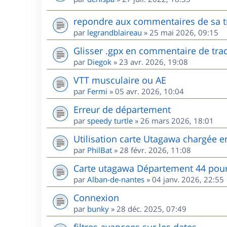
repondre aux commentaires de sa t
par
legrandblaireau
»
25 mai 2026, 09:15
Glisser .gpx en commentaire de tra
par
Diegok
»
23 avr. 2026, 19:08
VTT musculaire ou AE
par
Fermi
»
05 avr. 2026, 10:04
Erreur de département
par
speedy turtle
»
26 mars 2026, 18:01
Utilisation carte Utagawa chargée 
par
PhilBat
»
28 févr. 2026, 11:08
Carte utagawa Département 44 po
par
Alban-de-nantes
»
04 janv. 2026, 22:55
Connexion
par
bunky
»
28 déc. 2025, 07:49
filtres avancees sur les dates