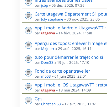
par
jcbp
»
05 déc. 2025, 07:36
Carte utagawa Département 51 po
par
Joly stephane
»
30 nov. 2025, 23:06
Appli mobile Android UtagawaVTT : r
par
utagawa
»
14 févr. 2024, 11:48
Aperçu des topos: enlever l'image et
par
Mxjnprr
»
29 août 2025, 16:11
tuto pour démarrer le trajet choisi
par
Dom33
»
19 juil. 2025, 17:10
Fond de carte opentraveller
par
mp03
»
01 juin 2025, 22:01
Appli mobile iOS UtagawaVTT : retou
par
utagawa
»
18 mai 2024, 14:09
Gps
par
Christian 63
»
17 avr. 2025, 11:41