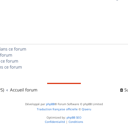
p
s
n
é
e
o
s
p
s
n
e
o
s
s
n
e
dans ce forum
s
s
 forum
e
 ce forum
s ce forum
s
S)
Accueil forum
S
Développé par
phpBB
® Forum Software © phpBB Limited
Traduction française officielle
©
Qiaeru
Optimized by:
phpBB SEO
Confidentialité
|
Conditions