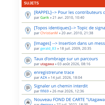
SUJETS
[RAPPEL]--> Pour les contributeurs 
par
Garik
»
21 avr. 2010, 10:40
[Topos identiques]--> Topic de sign
par
ChristianM
»
20 avr. 2010, 21:38
[Images] --> Insertion dans un mes
par
gerald_83
»
18 juil. 2009, 20:35
Taux d'ombrage sur un parcours
par
utagawa
»
03 août 2026, 08:16
enregistrerune trace
par
AZA
»
14 juil. 2026, 18:04
Signaler un chemin interdit
par
fifi69
»
26 mai 2026, 12:36
Nouveau FOND DE CARTE "Utagawa
par
denispa
»
27 juil. 2022, 18:35