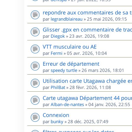
repondre aux commentaires de sa t
par
legrandblaireau
»
25 mai 2026, 09:15
Glisser .gpx en commentaire de tra
par
Diegok
»
23 avr. 2026, 19:08
VTT musculaire ou AE
par
Fermi
»
05 avr. 2026, 10:04
Erreur de département
par
speedy turtle
»
26 mars 2026, 18:01
Utilisation carte Utagawa chargée 
par
PhilBat
»
28 févr. 2026, 11:08
Carte utagawa Département 44 po
par
Alban-de-nantes
»
04 janv. 2026, 22:55
Connexion
par
bunky
»
28 déc. 2025, 07:49
filtres avancees sur les dates