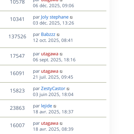
r
V
s
10578
g
e
e
06 déc. 2025, 09:06
i
m
s
e
r
u
e
e
a
s
D
par
Joly stephane
n
r
V
s
10341
g
e
e
03 déc. 2025, 13:26
i
m
s
e
r
u
e
e
a
s
D
par
Babzzz
n
r
V
s
137526
g
e
e
12 oct. 2025, 08:41
i
m
s
e
r
u
e
e
a
s
n
r
s
D
g
par
utagawa
V
17547
e
i
m
s
e
e
06 sept. 2025, 18:16
e
e
a
r
u
s
r
s
D
g
par
utagawa
n
V
16091
m
s
e
e
e
21 juil. 2025, 09:45
i
e
a
r
u
e
s
s
D
g
par
ZestyCastor
n
r
V
15823
s
e
e
e
03 juin 2025, 18:04
i
m
a
r
u
e
e
s
D
g
par
lejide
n
r
V
s
23863
e
e
e
18 avr. 2025, 18:37
i
m
s
r
u
e
e
a
s
D
par
utagawa
n
r
V
s
16007
g
e
e
18 avr. 2025, 08:39
i
m
s
e