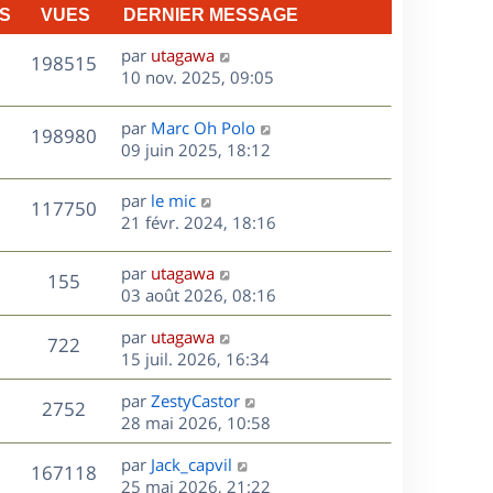
n
S
VUES
DERNIER MESSAGE
e
i
e
D
par
utagawa
V
198515
s
r
e
10 nov. 2025, 09:05
m
r
u
e
n
D
par
Marc Oh Polo
V
198980
e
s
i
e
09 juin 2025, 18:12
s
e
r
u
s
a
r
n
D
par
le mic
V
117750
g
m
e
i
e
21 févr. 2024, 18:16
e
e
e
r
u
s
s
r
n
D
par
utagawa
s
V
155
m
e
i
e
03 août 2026, 08:16
a
e
e
r
u
g
s
s
r
D
par
utagawa
n
e
V
722
s
m
e
e
15 juil. 2026, 16:34
i
a
e
r
u
e
g
s
s
D
par
ZestyCastor
n
r
V
2752
e
s
e
e
28 mai 2026, 10:58
i
m
a
r
u
e
e
s
D
g
par
Jack_capvil
n
r
V
s
167118
e
e
e
25 mai 2026, 21:22
i
m
s