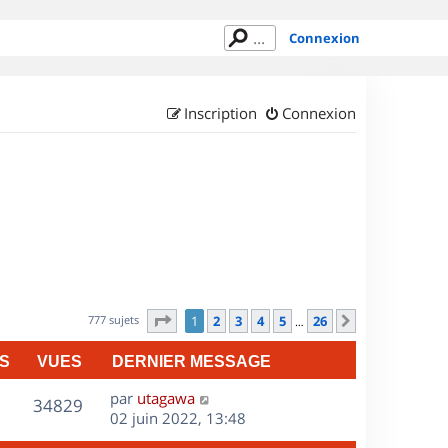
Connexion
Inscription
Connexion
Page
1
sur
26
777 sujets
1
2
3
4
5
26
Suivant
…
S
VUES
DERNIER MESSAGE
D
par
utagawa
V
34829
e
02 juin 2022, 13:48
r
u