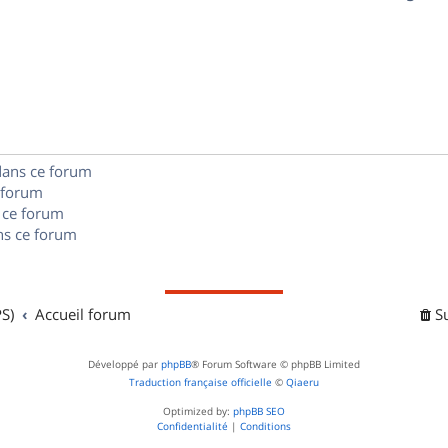
p
s
n
é
e
o
s
p
s
n
e
o
s
s
n
e
dans ce forum
s
s
 forum
e
 ce forum
s ce forum
s
S)
Accueil forum
S
Développé par
phpBB
® Forum Software © phpBB Limited
Traduction française officielle
©
Qiaeru
Optimized by:
phpBB SEO
Confidentialité
|
Conditions