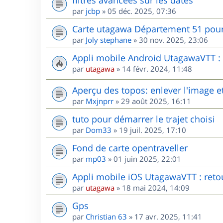
par
jcbp
»
05 déc. 2025, 07:36
Carte utagawa Département 51 po
par
Joly stephane
»
30 nov. 2025, 23:06
Appli mobile Android UtagawaVTT : r
par
utagawa
»
14 févr. 2024, 11:48
Aperçu des topos: enlever l'image et
par
Mxjnprr
»
29 août 2025, 16:11
tuto pour démarrer le trajet choisi
par
Dom33
»
19 juil. 2025, 17:10
Fond de carte opentraveller
par
mp03
»
01 juin 2025, 22:01
Appli mobile iOS UtagawaVTT : retou
par
utagawa
»
18 mai 2024, 14:09
Gps
par
Christian 63
»
17 avr. 2025, 11:41