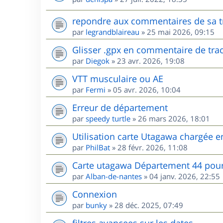
repondre aux commentaires de sa t
par
legrandblaireau
»
25 mai 2026, 09:15
Glisser .gpx en commentaire de tra
par
Diegok
»
23 avr. 2026, 19:08
VTT musculaire ou AE
par
Fermi
»
05 avr. 2026, 10:04
Erreur de département
par
speedy turtle
»
26 mars 2026, 18:01
Utilisation carte Utagawa chargée 
par
PhilBat
»
28 févr. 2026, 11:08
Carte utagawa Département 44 po
par
Alban-de-nantes
»
04 janv. 2026, 22:55
Connexion
par
bunky
»
28 déc. 2025, 07:49
filtres avancees sur les dates