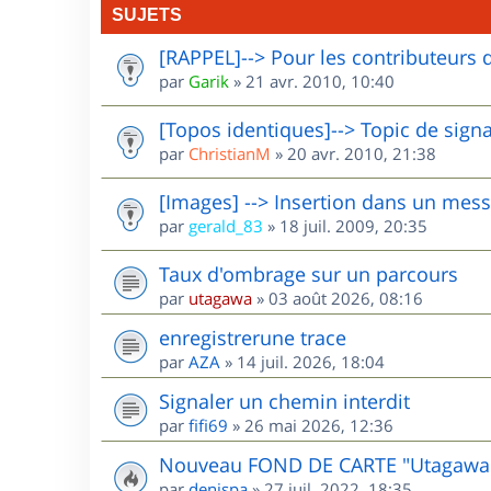
SUJETS
[RAPPEL]--> Pour les contributeurs 
par
Garik
»
21 avr. 2010, 10:40
[Topos identiques]--> Topic de sign
par
ChristianM
»
20 avr. 2010, 21:38
[Images] --> Insertion dans un mes
par
gerald_83
»
18 juil. 2009, 20:35
Taux d'ombrage sur un parcours
par
utagawa
»
03 août 2026, 08:16
enregistrerune trace
par
AZA
»
14 juil. 2026, 18:04
Signaler un chemin interdit
par
fifi69
»
26 mai 2026, 12:36
Nouveau FOND DE CARTE "Utagawa
par
denispa
»
27 juil. 2022, 18:35