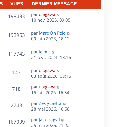
n
S
VUES
DERNIER MESSAGE
e
i
e
D
par
utagawa
V
198493
s
r
e
10 nov. 2025, 09:05
m
r
u
e
n
D
par
Marc Oh Polo
V
198963
e
s
i
e
09 juin 2025, 18:12
s
e
r
u
s
a
r
n
D
par
le mic
V
117743
g
m
e
i
e
21 févr. 2024, 18:16
e
e
e
r
u
s
s
r
n
D
par
utagawa
s
V
147
m
e
i
e
03 août 2026, 08:16
a
e
e
r
u
g
s
s
r
D
par
utagawa
n
e
V
718
s
m
e
e
15 juil. 2026, 16:34
i
a
e
r
u
e
g
s
s
D
par
ZestyCastor
n
r
V
2748
e
s
e
e
28 mai 2026, 10:58
i
m
a
r
u
e
e
s
D
g
par
Jack_capvil
n
r
V
s
167099
e
e
e
25 mai 2026, 21:22
i
m
s