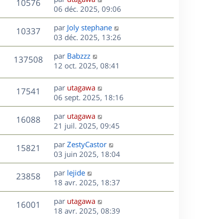
r
V
s
10576
g
e
e
06 déc. 2025, 09:06
i
m
s
e
r
u
e
e
a
s
D
par
Joly stephane
n
r
V
s
10337
g
e
e
03 déc. 2025, 13:26
i
m
s
e
r
u
e
e
a
s
D
par
Babzzz
n
r
V
s
137508
g
e
e
12 oct. 2025, 08:41
i
m
s
e
r
u
e
e
a
s
n
r
s
D
g
par
utagawa
V
17541
e
i
m
s
e
e
06 sept. 2025, 18:16
e
e
a
r
u
s
r
s
D
g
par
utagawa
n
V
16088
m
s
e
e
e
21 juil. 2025, 09:45
i
e
a
r
u
e
s
s
D
g
par
ZestyCastor
n
r
V
15821
s
e
e
e
03 juin 2025, 18:04
i
m
a
r
u
e
e
s
D
g
par
lejide
n
r
V
s
23858
e
e
e
18 avr. 2025, 18:37
i
m
s
r
u
e
e
a
s
D
par
utagawa
n
r
V
s
16001
g
e
e
18 avr. 2025, 08:39
i
m
s
e