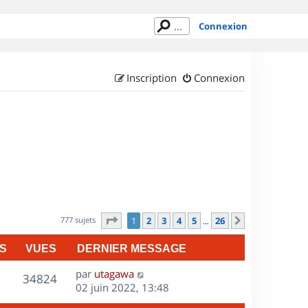
Connexion
Inscription
Connexion
Page
1
sur
26
777 sujets
1
2
3
4
5
26
Suivant
…
S
VUES
DERNIER MESSAGE
D
par
utagawa
V
34824
e
02 juin 2022, 13:48
r
u