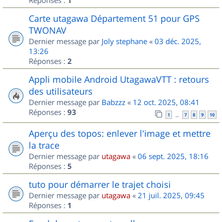
1
Carte utagawa Département 51 pour GPS
TWONAV
Dernier message par
Joly stephane
«
03 déc. 2025,
13:26
Réponses :
2
Appli mobile Android UtagawaVTT : retours
des utilisateurs
Dernier message par
Babzzz
«
12 oct. 2025, 08:41
Réponses :
93
1
7
8
9
10
…
Aperçu des topos: enlever l'image et mettre
la trace
Dernier message par
utagawa
«
06 sept. 2025, 18:16
Réponses :
5
tuto pour démarrer le trajet choisi
Dernier message par
utagawa
«
21 juil. 2025, 09:45
Réponses :
1