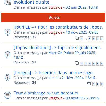
évolutions du site
Dernier message par
utagawa
«
02 juin 2022, 13:48
Sujets
[RAPPEL]--> Pour les contributeurs de Topos.
Dernier message par
utagawa
«
10 nov. 2025, 09:05
Réponses :
75
1
5
6
7
8
…
[Topos identiques]--> Topic de signalement.
Dernier message par
Marc Oh Polo
«
09 juin 2025,
18:12
Réponses :
57
1
2
3
4
5
6
[Images] --> Insertion dans un message
Dernier message par
le mic
«
21 févr. 2024, 18:16
Réponses :
26
1
2
3
Taux d'ombrage sur un parcours
Dernier message par
utagawa
«
03 août 2026, 08:16