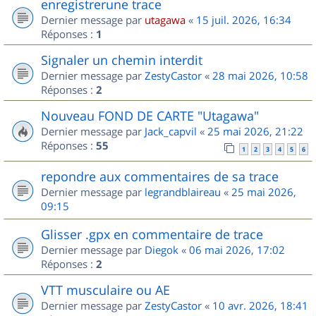
enregistrerune trace
Dernier message par
utagawa
«
15 juil. 2026, 16:34
Réponses :
1
Signaler un chemin interdit
Dernier message par
ZestyCastor
«
28 mai 2026, 10:58
Réponses :
2
Nouveau FOND DE CARTE "Utagawa"
Dernier message par
Jack_capvil
«
25 mai 2026, 21:22
Réponses :
55
1
2
3
4
5
6
repondre aux commentaires de sa trace
Dernier message par
legrandblaireau
«
25 mai 2026,
09:15
Glisser .gpx en commentaire de trace
Dernier message par
Diegok
«
06 mai 2026, 17:02
Réponses :
2
VTT musculaire ou AE
Dernier message par
ZestyCastor
«
10 avr. 2026, 18:41