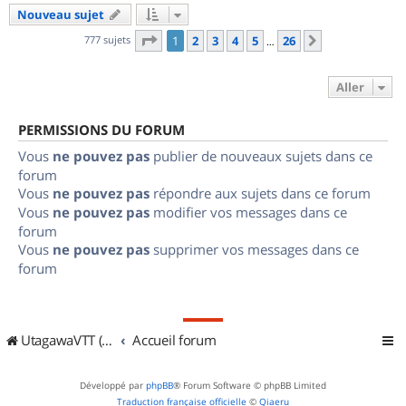
Nouveau sujet
Page
1
sur
26
777 sujets
1
2
3
4
5
26
Suivant
…
Aller
PERMISSIONS DU FORUM
Vous
ne pouvez pas
publier de nouveaux sujets dans ce
forum
Vous
ne pouvez pas
répondre aux sujets dans ce forum
Vous
ne pouvez pas
modifier vos messages dans ce
forum
Vous
ne pouvez pas
supprimer vos messages dans ce
forum
UtagawaVTT (Randos VTT et VTTAE avec traces GPS)
Accueil forum
Développé par
phpBB
® Forum Software © phpBB Limited
Traduction française officielle
©
Qiaeru