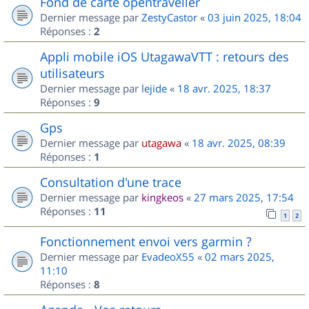
Fond de carte opentraveller
Dernier message par
ZestyCastor
«
03 juin 2025, 18:04
Réponses :
2
Appli mobile iOS UtagawaVTT : retours des
utilisateurs
Dernier message par
lejide
«
18 avr. 2025, 18:37
Réponses :
9
Gps
Dernier message par
utagawa
«
18 avr. 2025, 08:39
Réponses :
1
Consultation d'une trace
Dernier message par
kingkeos
«
27 mars 2025, 17:54
Réponses :
11
1
2
Fonctionnement envoi vers garmin ?
Dernier message par
EvadeoX55
«
02 mars 2025,
11:10
Réponses :
8