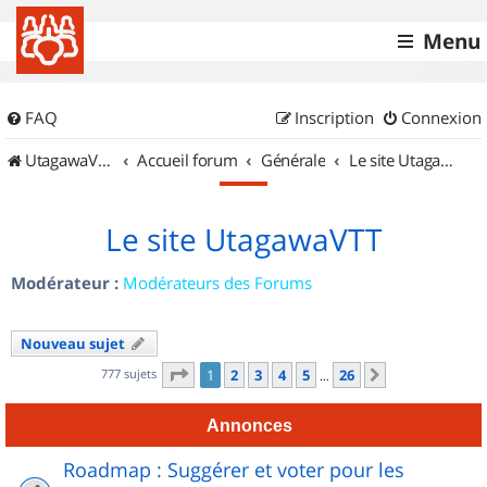
Menu
FAQ
Inscription
Connexion
UtagawaVTT (Randos VTT et VTTAE avec traces GPS)
Accueil forum
Générale
Le site UtagawaVTT
Le site UtagawaVTT
Modérateur :
Modérateurs des Forums
Nouveau sujet
Page
1
sur
26
777 sujets
1
2
3
4
5
26
Suivant
…
Annonces
Roadmap : Suggérer et voter pour les