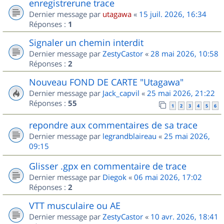
enregistrerune trace
Dernier message par
utagawa
«
15 juil. 2026, 16:34
Réponses :
1
Signaler un chemin interdit
Dernier message par
ZestyCastor
«
28 mai 2026, 10:58
Réponses :
2
Nouveau FOND DE CARTE "Utagawa"
Dernier message par
Jack_capvil
«
25 mai 2026, 21:22
Réponses :
55
1
2
3
4
5
6
repondre aux commentaires de sa trace
Dernier message par
legrandblaireau
«
25 mai 2026,
09:15
Glisser .gpx en commentaire de trace
Dernier message par
Diegok
«
06 mai 2026, 17:02
Réponses :
2
VTT musculaire ou AE
Dernier message par
ZestyCastor
«
10 avr. 2026, 18:41