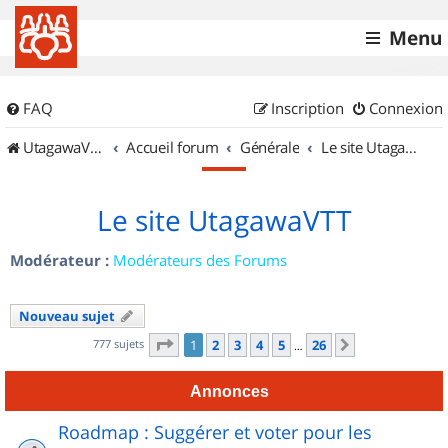
Menu
FAQ
Inscription
Connexion
UtagawaVTT (Randos VTT et VTTAE avec traces GPS)
Accueil forum
Générale
Le site UtagawaVTT
Le site UtagawaVTT
Modérateur :
Modérateurs des Forums
Nouveau sujet
Page
1
sur
26
777 sujets
1
2
3
4
5
26
Suivant
…
Annonces
Roadmap : Suggérer et voter pour les