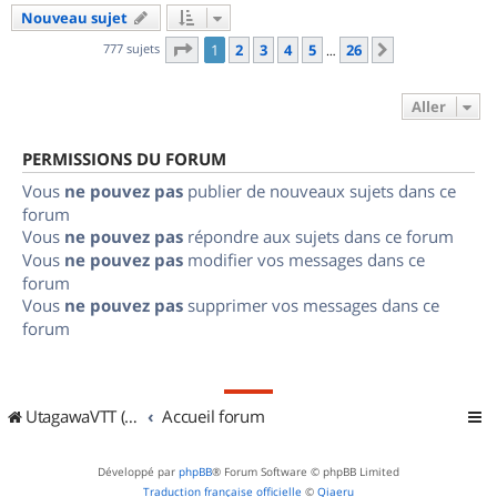
Nouveau sujet
Page
1
sur
26
777 sujets
1
2
3
4
5
26
Suivant
…
Aller
PERMISSIONS DU FORUM
Vous
ne pouvez pas
publier de nouveaux sujets dans ce
forum
Vous
ne pouvez pas
répondre aux sujets dans ce forum
Vous
ne pouvez pas
modifier vos messages dans ce
forum
Vous
ne pouvez pas
supprimer vos messages dans ce
forum
UtagawaVTT (Randos VTT et VTTAE avec traces GPS)
Accueil forum
Développé par
phpBB
® Forum Software © phpBB Limited
Traduction française officielle
©
Qiaeru