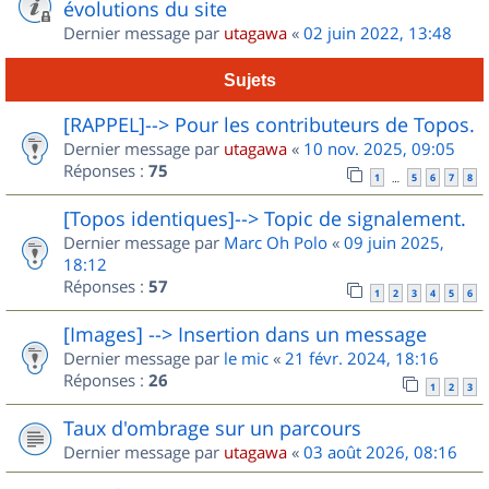
évolutions du site
Dernier message par
utagawa
«
02 juin 2022, 13:48
Sujets
[RAPPEL]--> Pour les contributeurs de Topos.
Dernier message par
utagawa
«
10 nov. 2025, 09:05
Réponses :
75
1
5
6
7
8
…
[Topos identiques]--> Topic de signalement.
Dernier message par
Marc Oh Polo
«
09 juin 2025,
18:12
Réponses :
57
1
2
3
4
5
6
[Images] --> Insertion dans un message
Dernier message par
le mic
«
21 févr. 2024, 18:16
Réponses :
26
1
2
3
Taux d'ombrage sur un parcours
Dernier message par
utagawa
«
03 août 2026, 08:16