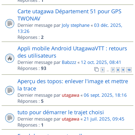
1
Carte utagawa Département 51 pour GPS
TWONAV
Dernier message par
Joly stephane
«
03 déc. 2025,
13:26
Réponses :
2
Appli mobile Android UtagawaVTT : retours
des utilisateurs
Dernier message par
Babzzz
«
12 oct. 2025, 08:41
Réponses :
93
1
7
8
9
10
…
Aperçu des topos: enlever l'image et mettre
la trace
Dernier message par
utagawa
«
06 sept. 2025, 18:16
Réponses :
5
tuto pour démarrer le trajet choisi
Dernier message par
utagawa
«
21 juil. 2025, 09:45
Réponses :
1