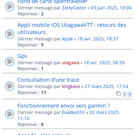
Fond de carte opentraveller
Dernier message par
ZestyCastor
«
03 juin 2025, 18:04
Réponses :
2
Appli mobile iOS UtagawaVTT : retours des
utilisateurs
Dernier message par
lejide
«
18 avr. 2025, 18:37
Réponses :
9
Gps
Dernier message par
utagawa
«
18 avr. 2025, 08:39
Réponses :
1
Consultation d'une trace
Dernier message par
kingkeos
«
27 mars 2025, 17:54
Réponses :
11
1
2
Fonctionnement envoi vers garmin ?
Dernier message par
EvadeoX55
«
02 mars 2025,
11:10
Réponses :
8