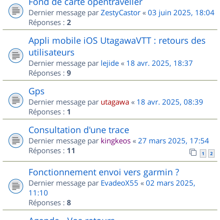
Fond de carte opentraveller
Dernier message par
ZestyCastor
«
03 juin 2025, 18:04
Réponses :
2
Appli mobile iOS UtagawaVTT : retours des
utilisateurs
Dernier message par
lejide
«
18 avr. 2025, 18:37
Réponses :
9
Gps
Dernier message par
utagawa
«
18 avr. 2025, 08:39
Réponses :
1
Consultation d'une trace
Dernier message par
kingkeos
«
27 mars 2025, 17:54
Réponses :
11
1
2
Fonctionnement envoi vers garmin ?
Dernier message par
EvadeoX55
«
02 mars 2025,
11:10
Réponses :
8