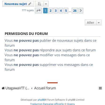
Nouveau sujet
Page
1
sur
26
777 sujets
1
2
3
4
5
26
Suivant
…
Aller
PERMISSIONS DU FORUM
Vous
ne pouvez pas
publier de nouveaux sujets dans ce
forum
Vous
ne pouvez pas
répondre aux sujets dans ce forum
Vous
ne pouvez pas
modifier vos messages dans ce
forum
Vous
ne pouvez pas
supprimer vos messages dans ce
forum
UtagawaVTT (Randos VTT et VTTAE avec traces GPS)
Accueil forum
Développé par
phpBB
® Forum Software © phpBB Limited
Traduction française officielle
©
Qiaeru