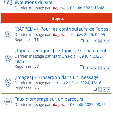
évolutions du site
Dernier message par
utagawa
«
02 juin 2022, 13:48
Sujets
[RAPPEL]--> Pour les contributeurs de Topos.
Dernier message par
utagawa
«
10 nov. 2025, 09:05
Réponses :
75
1
5
6
7
8
…
[Topos identiques]--> Topic de signalement.
Dernier message par
Marc Oh Polo
«
09 juin 2025,
18:12
Réponses :
57
1
2
3
4
5
6
[Images] --> Insertion dans un message
Dernier message par
le mic
«
21 févr. 2024, 18:16
Réponses :
26
1
2
3
Taux d'ombrage sur un parcours
Dernier message par
utagawa
«
03 août 2026, 08:16