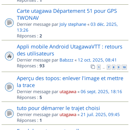
1
Carte utagawa Département 51 pour GPS
TWONAV
Dernier message par
Joly stephane
«
03 déc. 2025,
13:26
Réponses :
2
Appli mobile Android UtagawaVTT : retours
des utilisateurs
Dernier message par
Babzzz
«
12 oct. 2025, 08:41
Réponses :
93
1
7
8
9
10
…
Aperçu des topos: enlever l'image et mettre
la trace
Dernier message par
utagawa
«
06 sept. 2025, 18:16
Réponses :
5
tuto pour démarrer le trajet choisi
Dernier message par
utagawa
«
21 juil. 2025, 09:45
Réponses :
1