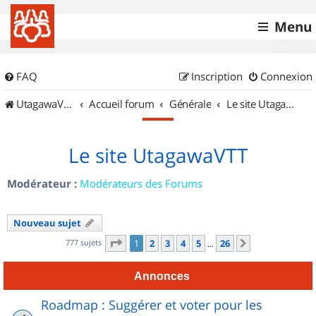
Menu
FAQ
Inscription
Connexion
UtagawaVTT (Randos VTT et VTTAE avec traces GPS)
Accueil forum
Générale
Le site UtagawaVTT
Le site UtagawaVTT
Modérateur :
Modérateurs des Forums
Nouveau sujet
Page
1
sur
26
777 sujets
1
2
3
4
5
26
Suivant
…
Annonces
Roadmap : Suggérer et voter pour les