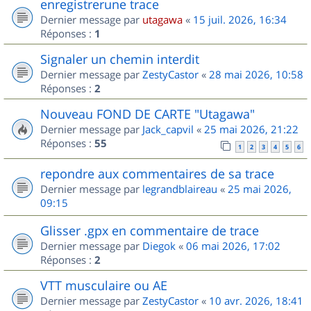
enregistrerune trace
Dernier message par
utagawa
«
15 juil. 2026, 16:34
Réponses :
1
Signaler un chemin interdit
Dernier message par
ZestyCastor
«
28 mai 2026, 10:58
Réponses :
2
Nouveau FOND DE CARTE "Utagawa"
Dernier message par
Jack_capvil
«
25 mai 2026, 21:22
Réponses :
55
1
2
3
4
5
6
repondre aux commentaires de sa trace
Dernier message par
legrandblaireau
«
25 mai 2026,
09:15
Glisser .gpx en commentaire de trace
Dernier message par
Diegok
«
06 mai 2026, 17:02
Réponses :
2
VTT musculaire ou AE
Dernier message par
ZestyCastor
«
10 avr. 2026, 18:41