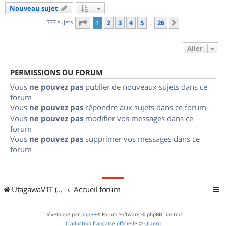
Nouveau sujet
Page
1
sur
26
777 sujets
1
2
3
4
5
26
Suivant
…
Aller
PERMISSIONS DU FORUM
Vous
ne pouvez pas
publier de nouveaux sujets dans ce
forum
Vous
ne pouvez pas
répondre aux sujets dans ce forum
Vous
ne pouvez pas
modifier vos messages dans ce
forum
Vous
ne pouvez pas
supprimer vos messages dans ce
forum
UtagawaVTT (Randos VTT et VTTAE avec traces GPS)
Accueil forum
Développé par
phpBB
® Forum Software © phpBB Limited
Traduction française officielle
©
Qiaeru