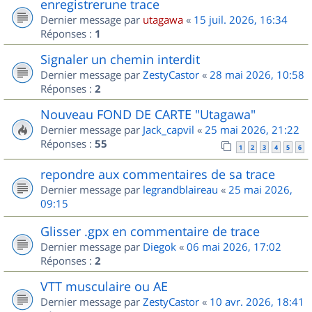
enregistrerune trace
Dernier message par
utagawa
«
15 juil. 2026, 16:34
Réponses :
1
Signaler un chemin interdit
Dernier message par
ZestyCastor
«
28 mai 2026, 10:58
Réponses :
2
Nouveau FOND DE CARTE "Utagawa"
Dernier message par
Jack_capvil
«
25 mai 2026, 21:22
Réponses :
55
1
2
3
4
5
6
repondre aux commentaires de sa trace
Dernier message par
legrandblaireau
«
25 mai 2026,
09:15
Glisser .gpx en commentaire de trace
Dernier message par
Diegok
«
06 mai 2026, 17:02
Réponses :
2
VTT musculaire ou AE
Dernier message par
ZestyCastor
«
10 avr. 2026, 18:41