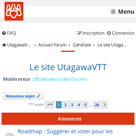
Menu
FAQ
Inscription
Connexion
UtagawaVTT (Randos VTT et VTTAE avec traces GPS)
Accueil forum
Générale
Le site UtagawaVTT
Le site UtagawaVTT
Modérateur :
Modérateurs des Forums
Nouveau sujet
Page
1
sur
26
777 sujets
1
2
3
4
5
26
Suivant
…
Annonces
Roadmap : Suggérer et voter pour les