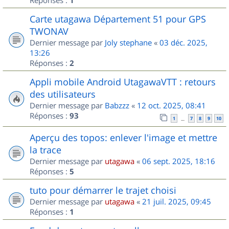
1
Carte utagawa Département 51 pour GPS
TWONAV
Dernier message par
Joly stephane
«
03 déc. 2025,
13:26
Réponses :
2
Appli mobile Android UtagawaVTT : retours
des utilisateurs
Dernier message par
Babzzz
«
12 oct. 2025, 08:41
Réponses :
93
1
7
8
9
10
…
Aperçu des topos: enlever l'image et mettre
la trace
Dernier message par
utagawa
«
06 sept. 2025, 18:16
Réponses :
5
tuto pour démarrer le trajet choisi
Dernier message par
utagawa
«
21 juil. 2025, 09:45
Réponses :
1