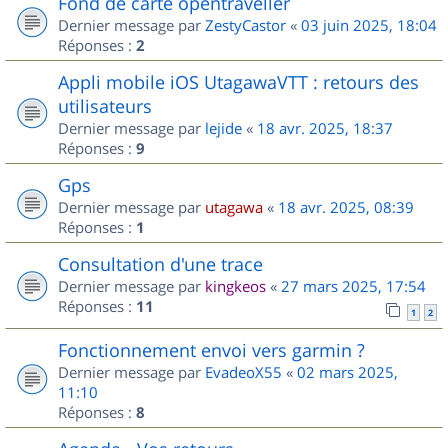
Fond de carte opentraveller
Dernier message par
ZestyCastor
«
03 juin 2025, 18:04
Réponses :
2
Appli mobile iOS UtagawaVTT : retours des
utilisateurs
Dernier message par
lejide
«
18 avr. 2025, 18:37
Réponses :
9
Gps
Dernier message par
utagawa
«
18 avr. 2025, 08:39
Réponses :
1
Consultation d'une trace
Dernier message par
kingkeos
«
27 mars 2025, 17:54
Réponses :
11
1
2
Fonctionnement envoi vers garmin ?
Dernier message par
EvadeoX55
«
02 mars 2025,
11:10
Réponses :
8