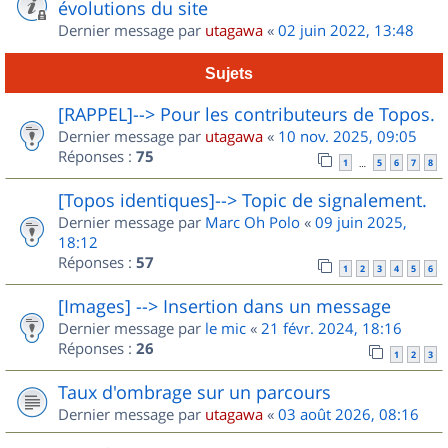
évolutions du site
Dernier message par
utagawa
«
02 juin 2022, 13:48
Sujets
[RAPPEL]--> Pour les contributeurs de Topos.
Dernier message par
utagawa
«
10 nov. 2025, 09:05
Réponses :
75
1
5
6
7
8
…
[Topos identiques]--> Topic de signalement.
Dernier message par
Marc Oh Polo
«
09 juin 2025,
18:12
Réponses :
57
1
2
3
4
5
6
[Images] --> Insertion dans un message
Dernier message par
le mic
«
21 févr. 2024, 18:16
Réponses :
26
1
2
3
Taux d'ombrage sur un parcours
Dernier message par
utagawa
«
03 août 2026, 08:16