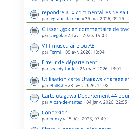
repondre aux commentaires de sa t
par
legrandblaireau
»
25 mai 2026, 09:15
Glisser .gpx en commentaire de tra
par
Diegok
»
23 avr. 2026, 19:08
VTT musculaire ou AE
par
Fermi
»
05 avr. 2026, 10:04
Erreur de département
par
speedy turtle
»
26 mars 2026, 18:01
Utilisation carte Utagawa chargée 
par
PhilBat
»
28 févr. 2026, 11:08
Carte utagawa Département 44 po
par
Alban-de-nantes
»
04 janv. 2026, 22:55
Connexion
par
bunky
»
28 déc. 2025, 07:49
filtres avancees sur les dates