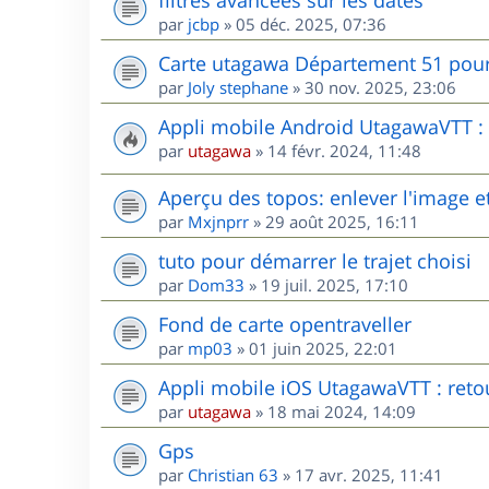
par
jcbp
»
05 déc. 2025, 07:36
Carte utagawa Département 51 po
par
Joly stephane
»
30 nov. 2025, 23:06
Appli mobile Android UtagawaVTT : r
par
utagawa
»
14 févr. 2024, 11:48
Aperçu des topos: enlever l'image et
par
Mxjnprr
»
29 août 2025, 16:11
tuto pour démarrer le trajet choisi
par
Dom33
»
19 juil. 2025, 17:10
Fond de carte opentraveller
par
mp03
»
01 juin 2025, 22:01
Appli mobile iOS UtagawaVTT : retou
par
utagawa
»
18 mai 2024, 14:09
Gps
par
Christian 63
»
17 avr. 2025, 11:41