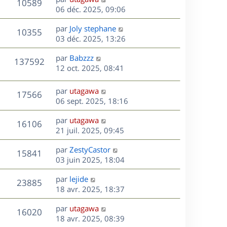
r
V
s
10589
g
e
e
06 déc. 2025, 09:06
i
m
s
e
r
u
e
e
a
s
D
par
Joly stephane
n
r
V
s
10355
g
e
e
03 déc. 2025, 13:26
i
m
s
e
r
u
e
e
a
s
D
par
Babzzz
n
r
V
s
137592
g
e
e
12 oct. 2025, 08:41
i
m
s
e
r
u
e
e
a
s
n
r
s
D
g
par
utagawa
V
17566
e
i
m
s
e
e
06 sept. 2025, 18:16
e
e
a
r
u
s
r
s
D
g
par
utagawa
n
V
16106
m
s
e
e
e
21 juil. 2025, 09:45
i
e
a
r
u
e
s
s
D
g
par
ZestyCastor
n
r
V
15841
s
e
e
e
03 juin 2025, 18:04
i
m
a
r
u
e
e
s
D
g
par
lejide
n
r
V
s
23885
e
e
e
18 avr. 2025, 18:37
i
m
s
r
u
e
e
a
s
D
par
utagawa
n
r
V
s
16020
g
e
e
18 avr. 2025, 08:39
i
m
s
e