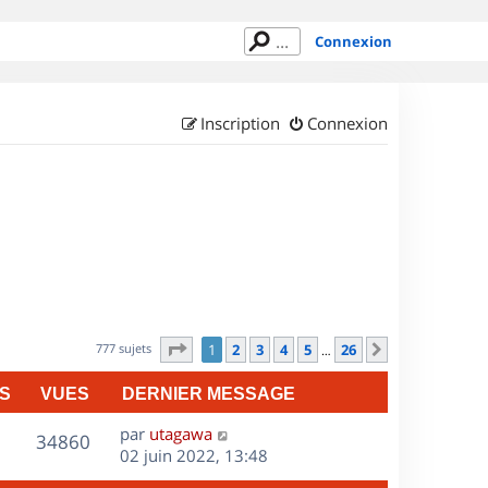
Connexion
Inscription
Connexion
Page
1
sur
26
777 sujets
1
2
3
4
5
26
Suivant
…
S
VUES
DERNIER MESSAGE
D
par
utagawa
V
34860
e
02 juin 2022, 13:48
r
u