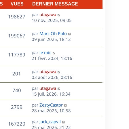
n
S
VUES
DERNIER MESSAGE
e
i
e
D
par
utagawa
V
198627
s
r
e
10 nov. 2025, 09:05
m
r
u
e
n
D
par
Marc Oh Polo
V
199067
e
s
i
e
09 juin 2025, 18:12
s
e
r
u
s
a
r
n
D
par
le mic
V
117789
g
m
e
i
e
21 févr. 2024, 18:16
e
e
e
r
u
s
s
r
n
D
par
utagawa
s
V
201
m
e
i
e
03 août 2026, 08:16
a
e
e
r
u
g
s
s
r
D
par
utagawa
n
e
V
740
s
m
e
e
15 juil. 2026, 16:34
i
a
e
r
u
e
g
s
s
D
par
ZestyCastor
n
r
V
2799
e
s
e
e
28 mai 2026, 10:58
i
m
a
r
u
e
e
s
D
g
par
Jack_capvil
n
r
V
s
167220
e
e
e
25 mai 2026, 21:22
i
m
s