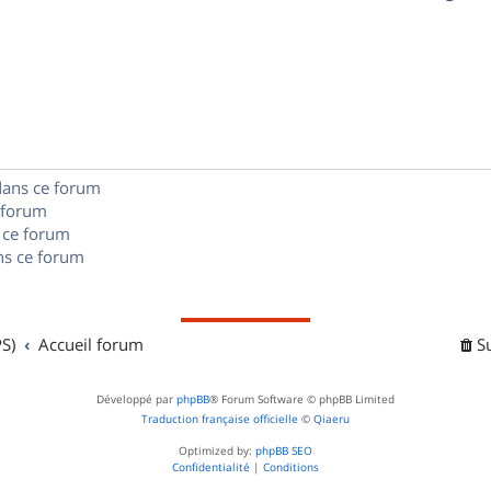
p
s
n
é
e
o
s
p
s
n
e
o
s
s
n
e
dans ce forum
s
s
 forum
e
 ce forum
s ce forum
s
S)
Accueil forum
S
Développé par
phpBB
® Forum Software © phpBB Limited
Traduction française officielle
©
Qiaeru
Optimized by:
phpBB SEO
Confidentialité
|
Conditions