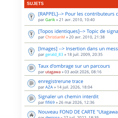
SUJETS
[RAPPEL]--> Pour les contributeurs 
par
Garik
»
21 avr. 2010, 10:40
[Topos identiques]--> Topic de sign
par
ChristianM
»
20 avr. 2010, 21:38
[Images] --> Insertion dans un mes
par
gerald_83
»
18 juil. 2009, 20:35
Taux d'ombrage sur un parcours
par
utagawa
»
03 août 2026, 08:16
enregistrerune trace
par
AZA
»
14 juil. 2026, 18:04
Signaler un chemin interdit
par
fifi69
»
26 mai 2026, 12:36
Nouveau FOND DE CARTE "Utagawa
par
denispa
»
27 juil. 2022, 18:35