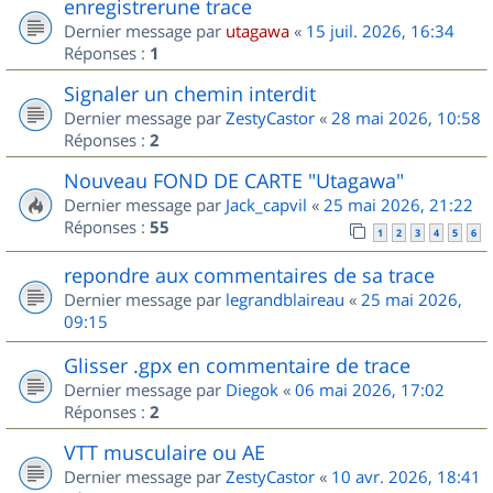
enregistrerune trace
Dernier message par
utagawa
«
15 juil. 2026, 16:34
Réponses :
1
Signaler un chemin interdit
Dernier message par
ZestyCastor
«
28 mai 2026, 10:58
Réponses :
2
Nouveau FOND DE CARTE "Utagawa"
Dernier message par
Jack_capvil
«
25 mai 2026, 21:22
Réponses :
55
1
2
3
4
5
6
repondre aux commentaires de sa trace
Dernier message par
legrandblaireau
«
25 mai 2026,
09:15
Glisser .gpx en commentaire de trace
Dernier message par
Diegok
«
06 mai 2026, 17:02
Réponses :
2
VTT musculaire ou AE
Dernier message par
ZestyCastor
«
10 avr. 2026, 18:41