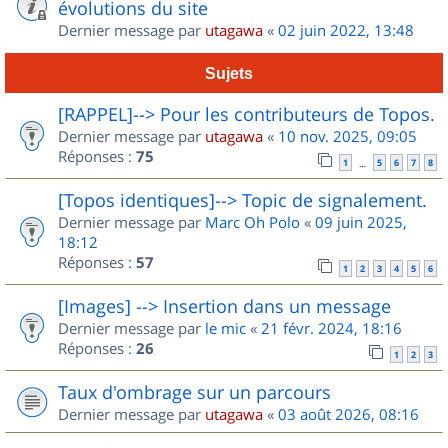
évolutions du site
Dernier message par
utagawa
«
02 juin 2022, 13:48
Sujets
[RAPPEL]--> Pour les contributeurs de Topos.
Dernier message par
utagawa
«
10 nov. 2025, 09:05
Réponses :
75
1
5
6
7
8
…
[Topos identiques]--> Topic de signalement.
Dernier message par
Marc Oh Polo
«
09 juin 2025,
18:12
Réponses :
57
1
2
3
4
5
6
[Images] --> Insertion dans un message
Dernier message par
le mic
«
21 févr. 2024, 18:16
Réponses :
26
1
2
3
Taux d'ombrage sur un parcours
Dernier message par
utagawa
«
03 août 2026, 08:16