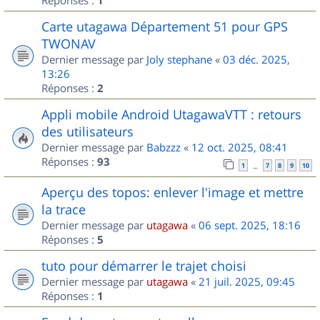
1
Carte utagawa Département 51 pour GPS
TWONAV
Dernier message par
Joly stephane
«
03 déc. 2025,
13:26
Réponses :
2
Appli mobile Android UtagawaVTT : retours
des utilisateurs
Dernier message par
Babzzz
«
12 oct. 2025, 08:41
Réponses :
93
1
7
8
9
10
…
Aperçu des topos: enlever l'image et mettre
la trace
Dernier message par
utagawa
«
06 sept. 2025, 18:16
Réponses :
5
tuto pour démarrer le trajet choisi
Dernier message par
utagawa
«
21 juil. 2025, 09:45
Réponses :
1