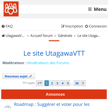
Menu
FAQ
Inscription
Connexion
UtagawaVTT (Randos VTT et VTTAE avec traces GPS)
Accueil forum
Générale
Le site UtagawaVTT
Le site UtagawaVTT
Modérateur :
Modérateurs des Forums
Nouveau sujet
Page
1
sur
26
777 sujets
1
2
3
4
5
26
Suivant
…
Annonces
Roadmap : Suggérer et voter pour les