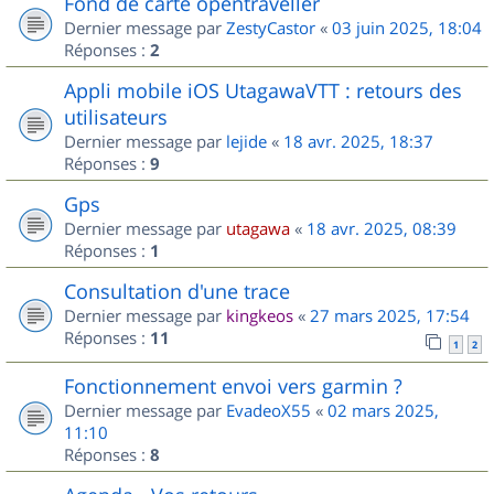
Fond de carte opentraveller
Dernier message par
ZestyCastor
«
03 juin 2025, 18:04
Réponses :
2
Appli mobile iOS UtagawaVTT : retours des
utilisateurs
Dernier message par
lejide
«
18 avr. 2025, 18:37
Réponses :
9
Gps
Dernier message par
utagawa
«
18 avr. 2025, 08:39
Réponses :
1
Consultation d'une trace
Dernier message par
kingkeos
«
27 mars 2025, 17:54
Réponses :
11
1
2
Fonctionnement envoi vers garmin ?
Dernier message par
EvadeoX55
«
02 mars 2025,
11:10
Réponses :
8