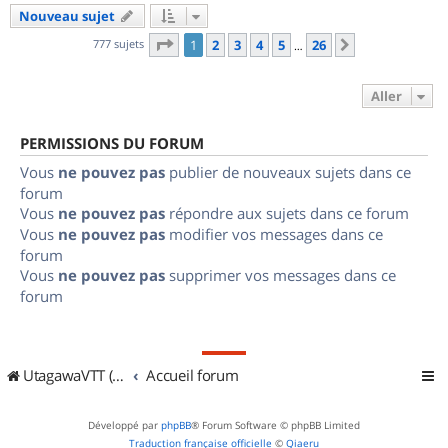
Nouveau sujet
Page
1
sur
26
777 sujets
1
2
3
4
5
26
Suivant
…
Aller
PERMISSIONS DU FORUM
Vous
ne pouvez pas
publier de nouveaux sujets dans ce
forum
Vous
ne pouvez pas
répondre aux sujets dans ce forum
Vous
ne pouvez pas
modifier vos messages dans ce
forum
Vous
ne pouvez pas
supprimer vos messages dans ce
forum
UtagawaVTT (Randos VTT et VTTAE avec traces GPS)
Accueil forum
Développé par
phpBB
® Forum Software © phpBB Limited
Traduction française officielle
©
Qiaeru