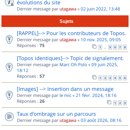
évolutions du site
Dernier message par
utagawa
«
02 juin 2022, 13:48
Sujets
[RAPPEL]--> Pour les contributeurs de Topos.
Dernier message par
utagawa
«
10 nov. 2025, 09:05
Réponses :
75
1
5
6
7
8
…
[Topos identiques]--> Topic de signalement.
Dernier message par
Marc Oh Polo
«
09 juin 2025,
18:12
Réponses :
57
1
2
3
4
5
6
[Images] --> Insertion dans un message
Dernier message par
le mic
«
21 févr. 2024, 18:16
Réponses :
26
1
2
3
Taux d'ombrage sur un parcours
Dernier message par
utagawa
«
03 août 2026, 08:16