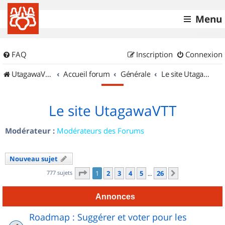
Menu
FAQ
Inscription
Connexion
UtagawaVTT (Randos VTT et VTTAE avec traces GPS)
Accueil forum
Générale
Le site UtagawaVTT
Le site UtagawaVTT
Modérateur :
Modérateurs des Forums
Nouveau sujet
Page
1
sur
26
777 sujets
1
2
3
4
5
26
Suivant
…
Annonces
Roadmap : Suggérer et voter pour les