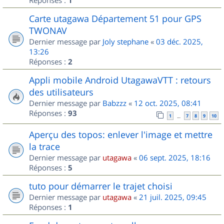
1
Carte utagawa Département 51 pour GPS
TWONAV
Dernier message par
Joly stephane
«
03 déc. 2025,
13:26
Réponses :
2
Appli mobile Android UtagawaVTT : retours
des utilisateurs
Dernier message par
Babzzz
«
12 oct. 2025, 08:41
Réponses :
93
1
7
8
9
10
…
Aperçu des topos: enlever l'image et mettre
la trace
Dernier message par
utagawa
«
06 sept. 2025, 18:16
Réponses :
5
tuto pour démarrer le trajet choisi
Dernier message par
utagawa
«
21 juil. 2025, 09:45
Réponses :
1