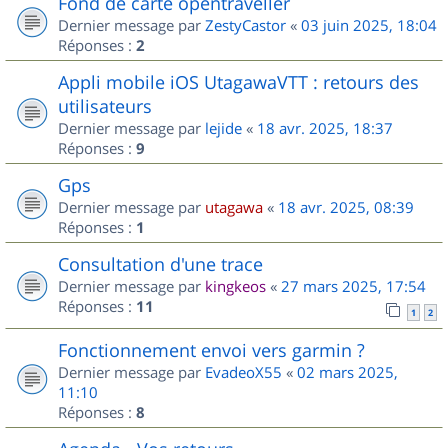
Fond de carte opentraveller
Dernier message par
ZestyCastor
«
03 juin 2025, 18:04
Réponses :
2
Appli mobile iOS UtagawaVTT : retours des
utilisateurs
Dernier message par
lejide
«
18 avr. 2025, 18:37
Réponses :
9
Gps
Dernier message par
utagawa
«
18 avr. 2025, 08:39
Réponses :
1
Consultation d'une trace
Dernier message par
kingkeos
«
27 mars 2025, 17:54
Réponses :
11
1
2
Fonctionnement envoi vers garmin ?
Dernier message par
EvadeoX55
«
02 mars 2025,
11:10
Réponses :
8