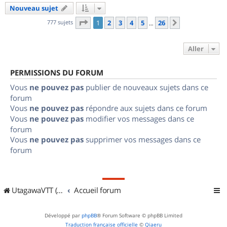
Nouveau sujet
Page
1
sur
26
777 sujets
1
2
3
4
5
26
Suivant
…
Aller
PERMISSIONS DU FORUM
Vous
ne pouvez pas
publier de nouveaux sujets dans ce
forum
Vous
ne pouvez pas
répondre aux sujets dans ce forum
Vous
ne pouvez pas
modifier vos messages dans ce
forum
Vous
ne pouvez pas
supprimer vos messages dans ce
forum
UtagawaVTT (Randos VTT et VTTAE avec traces GPS)
Accueil forum
Développé par
phpBB
® Forum Software © phpBB Limited
Traduction française officielle
©
Qiaeru