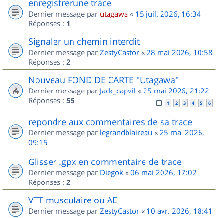
enregistrerune trace
Dernier message par
utagawa
«
15 juil. 2026, 16:34
Réponses :
1
Signaler un chemin interdit
Dernier message par
ZestyCastor
«
28 mai 2026, 10:58
Réponses :
2
Nouveau FOND DE CARTE "Utagawa"
Dernier message par
Jack_capvil
«
25 mai 2026, 21:22
Réponses :
55
1
2
3
4
5
6
repondre aux commentaires de sa trace
Dernier message par
legrandblaireau
«
25 mai 2026,
09:15
Glisser .gpx en commentaire de trace
Dernier message par
Diegok
«
06 mai 2026, 17:02
Réponses :
2
VTT musculaire ou AE
Dernier message par
ZestyCastor
«
10 avr. 2026, 18:41