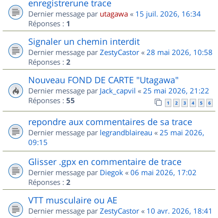
enregistrerune trace
Dernier message par
utagawa
«
15 juil. 2026, 16:34
Réponses :
1
Signaler un chemin interdit
Dernier message par
ZestyCastor
«
28 mai 2026, 10:58
Réponses :
2
Nouveau FOND DE CARTE "Utagawa"
Dernier message par
Jack_capvil
«
25 mai 2026, 21:22
Réponses :
55
1
2
3
4
5
6
repondre aux commentaires de sa trace
Dernier message par
legrandblaireau
«
25 mai 2026,
09:15
Glisser .gpx en commentaire de trace
Dernier message par
Diegok
«
06 mai 2026, 17:02
Réponses :
2
VTT musculaire ou AE
Dernier message par
ZestyCastor
«
10 avr. 2026, 18:41