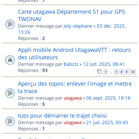
1
Carte utagawa Département 51 pour GPS
TWONAV
Dernier message par
Joly stephane
«
03 déc. 2025,
13:26
Réponses :
2
Appli mobile Android UtagawaVTT : retours
des utilisateurs
Dernier message par
Babzzz
«
12 oct. 2025, 08:41
Réponses :
93
1
7
8
9
10
…
Aperçu des topos: enlever l'image et mettre
la trace
Dernier message par
utagawa
«
06 sept. 2025, 18:16
Réponses :
5
tuto pour démarrer le trajet choisi
Dernier message par
utagawa
«
21 juil. 2025, 09:45
Réponses :
1