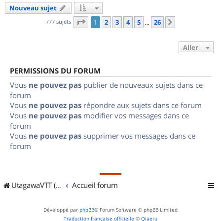
Nouveau sujet
Page
1
sur
26
777 sujets
1
2
3
4
5
26
Suivant
…
Aller
PERMISSIONS DU FORUM
Vous
ne pouvez pas
publier de nouveaux sujets dans ce
forum
Vous
ne pouvez pas
répondre aux sujets dans ce forum
Vous
ne pouvez pas
modifier vos messages dans ce
forum
Vous
ne pouvez pas
supprimer vos messages dans ce
forum
UtagawaVTT (Randos VTT et VTTAE avec traces GPS)
Accueil forum
Développé par
phpBB
® Forum Software © phpBB Limited
Traduction française officielle
©
Qiaeru