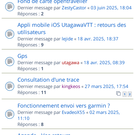
Fond de carte opentraveller
Dernier message par
ZestyCastor
«
03 juin 2025, 18:04
Réponses :
2
Appli mobile iOS UtagawaVTT : retours des
utilisateurs
Dernier message par
lejide
«
18 avr. 2025, 18:37
Réponses :
9
Gps
Dernier message par
utagawa
«
18 avr. 2025, 08:39
Réponses :
1
Consultation d'une trace
Dernier message par
kingkeos
«
27 mars 2025, 17:54
Réponses :
11
1
2
Fonctionnement envoi vers garmin ?
Dernier message par
EvadeoX55
«
02 mars 2025,
11:10
Réponses :
8