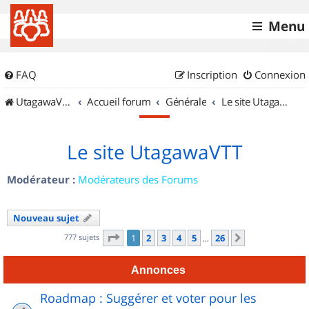
Menu
FAQ
Inscription
Connexion
UtagawaVTT (Randos VTT et VTTAE avec traces GPS)
Accueil forum
Générale
Le site UtagawaVTT
Le site UtagawaVTT
Modérateur :
Modérateurs des Forums
Nouveau sujet
Page
1
sur
26
777 sujets
1
2
3
4
5
26
Suivant
…
Annonces
Roadmap : Suggérer et voter pour les