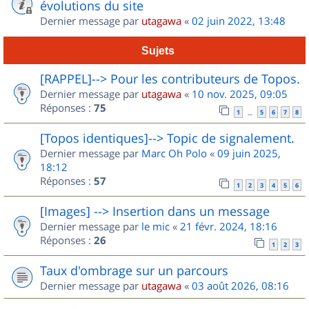
évolutions du site
Dernier message par
utagawa
«
02 juin 2022, 13:48
Sujets
[RAPPEL]--> Pour les contributeurs de Topos.
Dernier message par
utagawa
«
10 nov. 2025, 09:05
Réponses :
75
1
5
6
7
8
…
[Topos identiques]--> Topic de signalement.
Dernier message par
Marc Oh Polo
«
09 juin 2025,
18:12
Réponses :
57
1
2
3
4
5
6
[Images] --> Insertion dans un message
Dernier message par
le mic
«
21 févr. 2024, 18:16
Réponses :
26
1
2
3
Taux d'ombrage sur un parcours
Dernier message par
utagawa
«
03 août 2026, 08:16