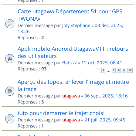
1
Carte utagawa Département 51 pour GPS
TWONAV
Dernier message par
Joly stephane
«
03 déc. 2025,
13:26
Réponses :
2
Appli mobile Android UtagawaVTT : retours
des utilisateurs
Dernier message par
Babzzz
«
12 oct. 2025, 08:41
Réponses :
93
1
7
8
9
10
…
Aperçu des topos: enlever l'image et mettre
la trace
Dernier message par
utagawa
«
06 sept. 2025, 18:16
Réponses :
5
tuto pour démarrer le trajet choisi
Dernier message par
utagawa
«
21 juil. 2025, 09:45
Réponses :
1