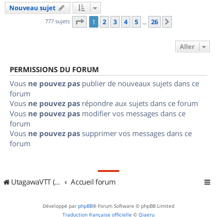
Nouveau sujet
Page
1
sur
26
777 sujets
1
2
3
4
5
26
Suivant
…
Aller
PERMISSIONS DU FORUM
Vous
ne pouvez pas
publier de nouveaux sujets dans ce
forum
Vous
ne pouvez pas
répondre aux sujets dans ce forum
Vous
ne pouvez pas
modifier vos messages dans ce
forum
Vous
ne pouvez pas
supprimer vos messages dans ce
forum
UtagawaVTT (Randos VTT et VTTAE avec traces GPS)
Accueil forum
Développé par
phpBB
® Forum Software © phpBB Limited
Traduction française officielle
©
Qiaeru