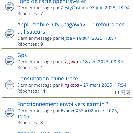
Fond de carte opentraveller
Dernier message par
ZestyCastor
«
03 juin 2025, 18:04
Réponses :
2
Appli mobile iOS UtagawaVTT : retours des
utilisateurs
Dernier message par
lejide
«
18 avr. 2025, 18:37
Réponses :
9
Gps
Dernier message par
utagawa
«
18 avr. 2025, 08:39
Réponses :
1
Consultation d'une trace
Dernier message par
kingkeos
«
27 mars 2025, 17:54
Réponses :
11
1
2
Fonctionnement envoi vers garmin ?
Dernier message par
EvadeoX55
«
02 mars 2025,
11:10
Réponses :
8