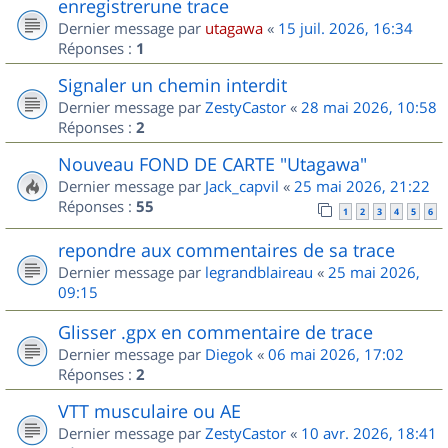
enregistrerune trace
Dernier message par
utagawa
«
15 juil. 2026, 16:34
Réponses :
1
Signaler un chemin interdit
Dernier message par
ZestyCastor
«
28 mai 2026, 10:58
Réponses :
2
Nouveau FOND DE CARTE "Utagawa"
Dernier message par
Jack_capvil
«
25 mai 2026, 21:22
Réponses :
55
1
2
3
4
5
6
repondre aux commentaires de sa trace
Dernier message par
legrandblaireau
«
25 mai 2026,
09:15
Glisser .gpx en commentaire de trace
Dernier message par
Diegok
«
06 mai 2026, 17:02
Réponses :
2
VTT musculaire ou AE
Dernier message par
ZestyCastor
«
10 avr. 2026, 18:41