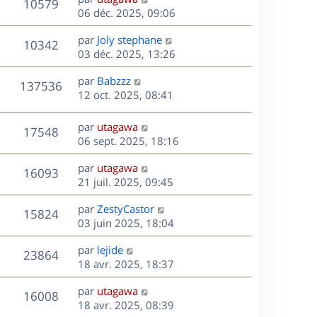
r
V
s
10579
g
e
e
06 déc. 2025, 09:06
i
m
s
e
r
u
e
e
a
s
D
par
Joly stephane
n
r
V
s
10342
g
e
e
03 déc. 2025, 13:26
i
m
s
e
r
u
e
e
a
s
D
par
Babzzz
n
r
V
s
137536
g
e
e
12 oct. 2025, 08:41
i
m
s
e
r
u
e
e
a
s
n
r
s
D
g
par
utagawa
V
17548
e
i
m
s
e
e
06 sept. 2025, 18:16
e
e
a
r
u
s
r
s
D
g
par
utagawa
n
V
16093
m
s
e
e
e
21 juil. 2025, 09:45
i
e
a
r
u
e
s
s
D
g
par
ZestyCastor
n
r
V
15824
s
e
e
e
03 juin 2025, 18:04
i
m
a
r
u
e
e
s
D
g
par
lejide
n
r
V
s
23864
e
e
e
18 avr. 2025, 18:37
i
m
s
r
u
e
e
a
s
D
par
utagawa
n
r
V
s
16008
g
e
e
18 avr. 2025, 08:39
i
m
s
e