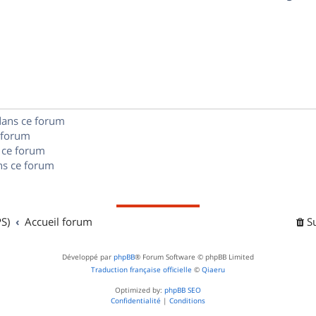
p
s
n
é
e
o
s
p
s
n
e
o
s
s
n
e
dans ce forum
s
s
 forum
e
 ce forum
s ce forum
s
S)
Accueil forum
S
Développé par
phpBB
® Forum Software © phpBB Limited
Traduction française officielle
©
Qiaeru
Optimized by:
phpBB SEO
Confidentialité
|
Conditions