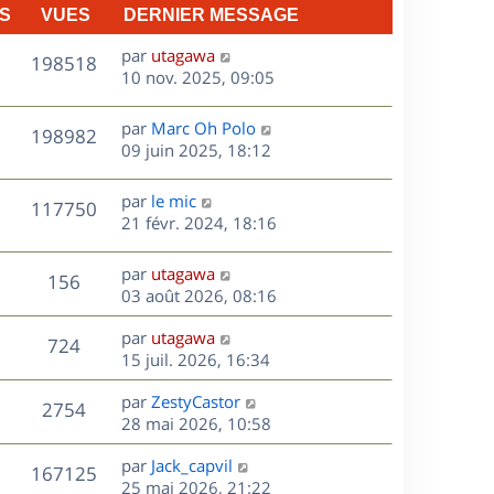
n
S
VUES
DERNIER MESSAGE
e
i
e
D
par
utagawa
V
198518
s
r
e
10 nov. 2025, 09:05
m
r
u
e
n
D
par
Marc Oh Polo
V
198982
e
s
i
e
09 juin 2025, 18:12
s
e
r
u
s
a
r
n
D
par
le mic
V
117750
g
m
e
i
e
21 févr. 2024, 18:16
e
e
e
r
u
s
s
r
n
D
par
utagawa
s
V
156
m
e
i
e
03 août 2026, 08:16
a
e
e
r
u
g
s
s
r
D
par
utagawa
n
e
V
724
s
m
e
e
15 juil. 2026, 16:34
i
a
e
r
u
e
g
s
s
D
par
ZestyCastor
n
r
V
2754
e
s
e
e
28 mai 2026, 10:58
i
m
a
r
u
e
e
s
D
g
par
Jack_capvil
n
r
V
s
167125
e
e
e
25 mai 2026, 21:22
i
m
s