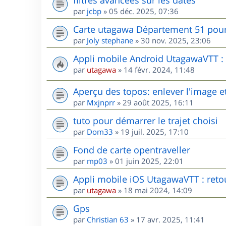
par
jcbp
»
05 déc. 2025, 07:36
Carte utagawa Département 51 po
par
Joly stephane
»
30 nov. 2025, 23:06
Appli mobile Android UtagawaVTT : r
par
utagawa
»
14 févr. 2024, 11:48
Aperçu des topos: enlever l'image et
par
Mxjnprr
»
29 août 2025, 16:11
tuto pour démarrer le trajet choisi
par
Dom33
»
19 juil. 2025, 17:10
Fond de carte opentraveller
par
mp03
»
01 juin 2025, 22:01
Appli mobile iOS UtagawaVTT : retou
par
utagawa
»
18 mai 2024, 14:09
Gps
par
Christian 63
»
17 avr. 2025, 11:41