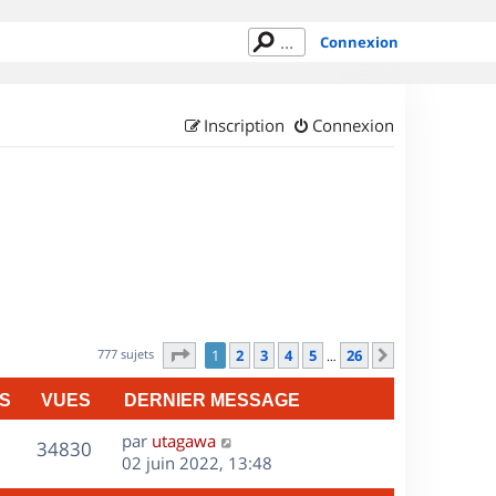
Connexion
Inscription
Connexion
Page
1
sur
26
777 sujets
1
2
3
4
5
26
Suivant
…
S
VUES
DERNIER MESSAGE
D
par
utagawa
V
34830
e
02 juin 2022, 13:48
r
u