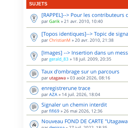
SUJETS
[RAPPEL]--> Pour les contributeurs 
par
Garik
»
21 avr. 2010, 10:40
[Topos identiques]--> Topic de sign
par
ChristianM
»
20 avr. 2010, 21:38
[Images] --> Insertion dans un mes
par
gerald_83
»
18 juil. 2009, 20:35
Taux d'ombrage sur un parcours
par
utagawa
»
03 août 2026, 08:16
enregistrerune trace
par
AZA
»
14 juil. 2026, 18:04
Signaler un chemin interdit
par
fifi69
»
26 mai 2026, 12:36
Nouveau FOND DE CARTE "Utagawa
par
denispa
»
27 juil. 2022, 18:35