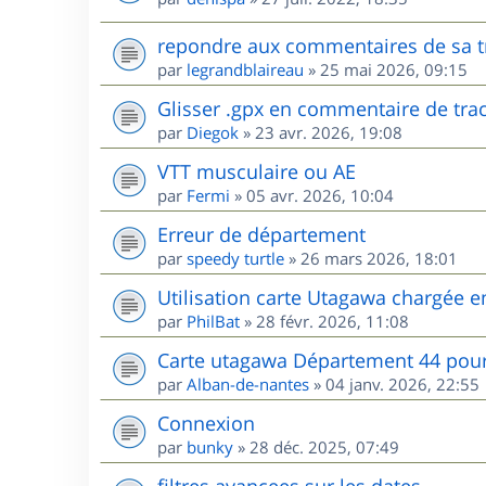
repondre aux commentaires de sa t
par
legrandblaireau
»
25 mai 2026, 09:15
Glisser .gpx en commentaire de tra
par
Diegok
»
23 avr. 2026, 19:08
VTT musculaire ou AE
par
Fermi
»
05 avr. 2026, 10:04
Erreur de département
par
speedy turtle
»
26 mars 2026, 18:01
Utilisation carte Utagawa chargée 
par
PhilBat
»
28 févr. 2026, 11:08
Carte utagawa Département 44 po
par
Alban-de-nantes
»
04 janv. 2026, 22:55
Connexion
par
bunky
»
28 déc. 2025, 07:49
filtres avancees sur les dates