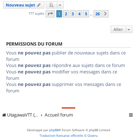
Nouveau sujet
Page
1
sur
26
777 sujets
1
2
3
4
5
26
Suivant
…
Aller
PERMISSIONS DU FORUM
Vous
ne pouvez pas
publier de nouveaux sujets dans ce
forum
Vous
ne pouvez pas
répondre aux sujets dans ce forum
Vous
ne pouvez pas
modifier vos messages dans ce
forum
Vous
ne pouvez pas
supprimer vos messages dans ce
forum
UtagawaVTT (Randos VTT et VTTAE avec traces GPS)
Accueil forum
Développé par
phpBB
® Forum Software © phpBB Limited
Traduction française officielle
©
Qiaeru