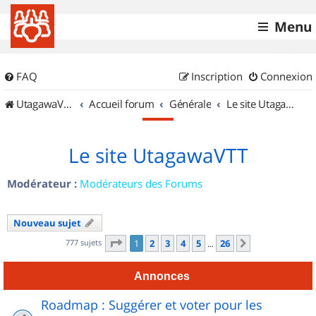
Menu
FAQ
Inscription
Connexion
UtagawaVTT (Randos VTT et VTTAE avec traces GPS)
Accueil forum
Générale
Le site UtagawaVTT
Le site UtagawaVTT
Modérateur :
Modérateurs des Forums
Nouveau sujet
Page
1
sur
26
777 sujets
1
2
3
4
5
26
Suivant
…
Annonces
Roadmap : Suggérer et voter pour les