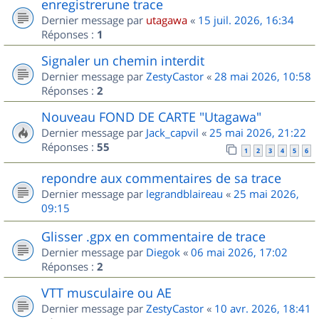
enregistrerune trace
Dernier message par
utagawa
«
15 juil. 2026, 16:34
Réponses :
1
Signaler un chemin interdit
Dernier message par
ZestyCastor
«
28 mai 2026, 10:58
Réponses :
2
Nouveau FOND DE CARTE "Utagawa"
Dernier message par
Jack_capvil
«
25 mai 2026, 21:22
Réponses :
55
1
2
3
4
5
6
repondre aux commentaires de sa trace
Dernier message par
legrandblaireau
«
25 mai 2026,
09:15
Glisser .gpx en commentaire de trace
Dernier message par
Diegok
«
06 mai 2026, 17:02
Réponses :
2
VTT musculaire ou AE
Dernier message par
ZestyCastor
«
10 avr. 2026, 18:41