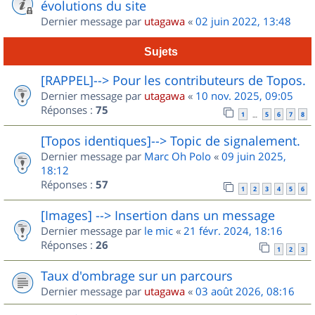
évolutions du site
Dernier message par
utagawa
«
02 juin 2022, 13:48
Sujets
[RAPPEL]--> Pour les contributeurs de Topos.
Dernier message par
utagawa
«
10 nov. 2025, 09:05
Réponses :
75
1
5
6
7
8
…
[Topos identiques]--> Topic de signalement.
Dernier message par
Marc Oh Polo
«
09 juin 2025,
18:12
Réponses :
57
1
2
3
4
5
6
[Images] --> Insertion dans un message
Dernier message par
le mic
«
21 févr. 2024, 18:16
Réponses :
26
1
2
3
Taux d'ombrage sur un parcours
Dernier message par
utagawa
«
03 août 2026, 08:16