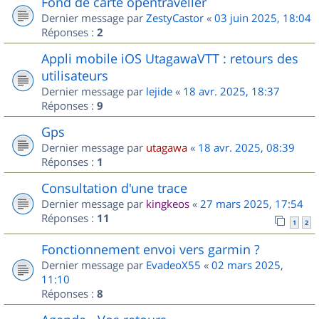
Fond de carte opentraveller
Dernier message par
ZestyCastor
«
03 juin 2025, 18:04
Réponses :
2
Appli mobile iOS UtagawaVTT : retours des
utilisateurs
Dernier message par
lejide
«
18 avr. 2025, 18:37
Réponses :
9
Gps
Dernier message par
utagawa
«
18 avr. 2025, 08:39
Réponses :
1
Consultation d'une trace
Dernier message par
kingkeos
«
27 mars 2025, 17:54
Réponses :
11
1
2
Fonctionnement envoi vers garmin ?
Dernier message par
EvadeoX55
«
02 mars 2025,
11:10
Réponses :
8