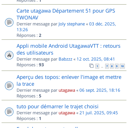
1
Carte utagawa Département 51 pour GPS
TWONAV
Dernier message par
Joly stephane
«
03 déc. 2025,
13:26
Réponses :
2
Appli mobile Android UtagawaVTT : retours
des utilisateurs
Dernier message par
Babzzz
«
12 oct. 2025, 08:41
Réponses :
93
1
7
8
9
10
…
Aperçu des topos: enlever l'image et mettre
la trace
Dernier message par
utagawa
«
06 sept. 2025, 18:16
Réponses :
5
tuto pour démarrer le trajet choisi
Dernier message par
utagawa
«
21 juil. 2025, 09:45
Réponses :
1