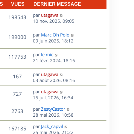
n
S
VUES
DERNIER MESSAGE
e
i
e
D
par
utagawa
V
198543
s
r
e
10 nov. 2025, 09:05
m
r
u
e
n
D
par
Marc Oh Polo
V
199000
e
s
i
e
09 juin 2025, 18:12
s
e
r
u
s
a
r
n
D
par
le mic
V
117753
g
m
e
i
e
21 févr. 2024, 18:16
e
e
e
r
u
s
s
r
n
D
par
utagawa
s
V
167
m
e
i
e
03 août 2026, 08:16
a
e
e
r
u
g
s
s
r
D
par
utagawa
n
e
V
727
s
m
e
e
15 juil. 2026, 16:34
i
a
e
r
u
e
g
s
s
D
par
ZestyCastor
n
r
V
2763
e
s
e
e
28 mai 2026, 10:58
i
m
a
r
u
e
e
s
D
g
par
Jack_capvil
n
r
V
s
167185
e
e
e
25 mai 2026, 21:22
i
m
s