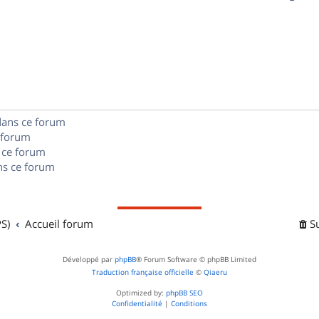
p
s
n
é
e
o
s
p
s
n
e
o
s
s
n
e
dans ce forum
s
s
 forum
e
 ce forum
s ce forum
s
S)
Accueil forum
S
Développé par
phpBB
® Forum Software © phpBB Limited
Traduction française officielle
©
Qiaeru
Optimized by:
phpBB SEO
Confidentialité
|
Conditions