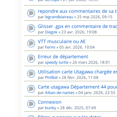
repondre aux commentaires de sa t
par
legrandblaireau
»
25 mai 2026, 09:15
Glisser .gpx en commentaire de tra
par
Diegok
»
23 avr. 2026, 19:08
VTT musculaire ou AE
par
Fermi
»
05 avr. 2026, 10:04
Erreur de département
par
speedy turtle
»
26 mars 2026, 18:01
Utilisation carte Utagawa chargée 
par
PhilBat
»
28 févr. 2026, 11:08
Carte utagawa Département 44 po
par
Alban-de-nantes
»
04 janv. 2026, 22:55
Connexion
par
bunky
»
28 déc. 2025, 07:49
filtres avancees sur les dates