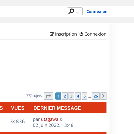
Connexion
Inscription
Connexion
Page
1
sur
26
777 sujets
1
2
3
4
5
26
Suivant
…
S
VUES
DERNIER MESSAGE
D
par
utagawa
V
34836
e
02 juin 2022, 13:48
r
u