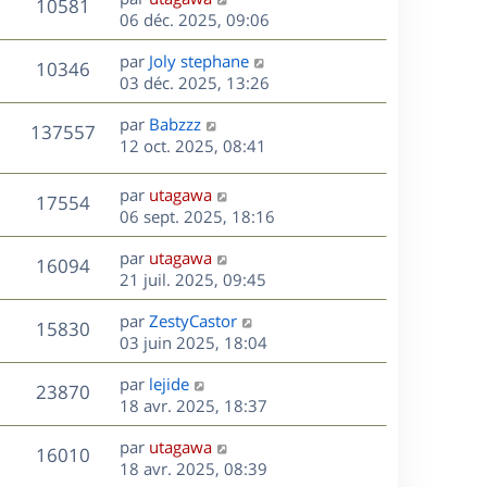
r
V
s
10581
g
e
e
06 déc. 2025, 09:06
i
m
s
e
r
u
e
e
a
s
D
par
Joly stephane
n
r
V
s
10346
g
e
e
03 déc. 2025, 13:26
i
m
s
e
r
u
e
e
a
s
D
par
Babzzz
n
r
V
s
137557
g
e
e
12 oct. 2025, 08:41
i
m
s
e
r
u
e
e
a
s
n
r
s
D
g
par
utagawa
V
17554
e
i
m
s
e
e
06 sept. 2025, 18:16
e
e
a
r
u
s
r
s
D
g
par
utagawa
n
V
16094
m
s
e
e
e
21 juil. 2025, 09:45
i
e
a
r
u
e
s
s
D
g
par
ZestyCastor
n
r
V
15830
s
e
e
e
03 juin 2025, 18:04
i
m
a
r
u
e
e
s
D
g
par
lejide
n
r
V
s
23870
e
e
e
18 avr. 2025, 18:37
i
m
s
r
u
e
e
a
s
D
par
utagawa
n
r
V
s
16010
g
e
e
18 avr. 2025, 08:39
i
m
s
e