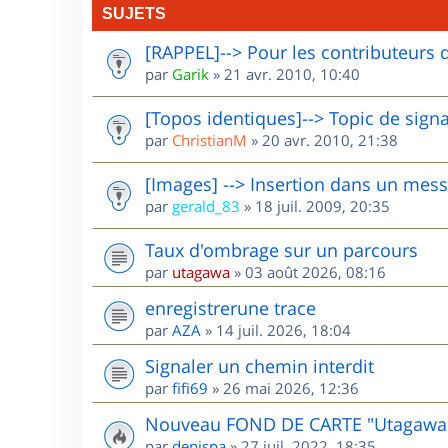
SUJETS
[RAPPEL]--> Pour les contributeurs 
par
Garik
»
21 avr. 2010, 10:40
[Topos identiques]--> Topic de sign
par
ChristianM
»
20 avr. 2010, 21:38
[Images] --> Insertion dans un mes
par
gerald_83
»
18 juil. 2009, 20:35
Taux d'ombrage sur un parcours
par
utagawa
»
03 août 2026, 08:16
enregistrerune trace
par
AZA
»
14 juil. 2026, 18:04
Signaler un chemin interdit
par
fifi69
»
26 mai 2026, 12:36
Nouveau FOND DE CARTE "Utagawa
par
denispa
»
27 juil. 2022, 18:35