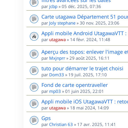
par
jcbp
»
05 déc. 2025, 07:36
Carte utagawa Département 51 po
par
Joly stephane
»
30 nov. 2025, 23:06
Appli mobile Android UtagawaVTT : r
par
utagawa
»
14 févr. 2024, 11:48
Aperçu des topos: enlever l'image et
par
Mxjnprr
»
29 août 2025, 16:11
tuto pour démarrer le trajet choisi
par
Dom33
»
19 juil. 2025, 17:10
Fond de carte opentraveller
par
mp03
»
01 juin 2025, 22:01
Appli mobile iOS UtagawaVTT : retou
par
utagawa
»
18 mai 2024, 14:09
Gps
par
Christian 63
»
17 avr. 2025, 11:41